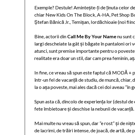
Exemple? Destule! Amintește-ți de ținuta celor 
chiar New Kids On The Block, A-HA, Pet Shop Boy
Ștefan Bănică Jr., Temișan, Iordăchioaie (noi fiind 
Bine, actorii din
Call Me By Your Name
nu sunt c
largi descheiate la gât și băgate în pantaloni ori v
atunci, sunt premise importante pentru o poveste 
realitate era doar un stil, dar cam prea feminin, aș
In fine, ce vreau să spun este faptul că MODĂ + pl
într-un fel de vacanță de studiu, de muncă, chiar, 
la o așa poveste, mai ales dacă cei doi aveau ”în ge
Spun asta că, dincolo de experiența lor (destul de 
fete îmbietoare și deschise la nebunii de vacan
Mai multe nu vreau să spun, dar ”e rost” și de nișt
de lacrimi, de trăiri intense, de joacă, de artă, de