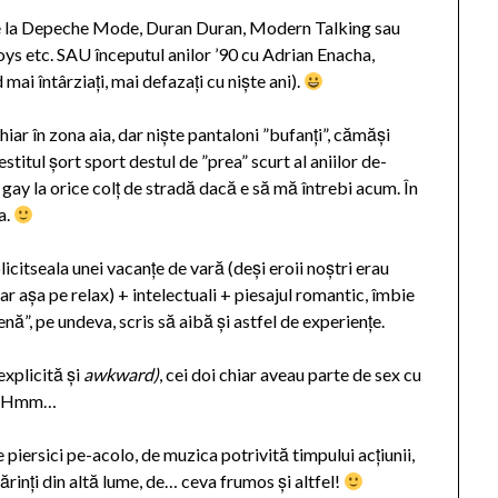
de la Depeche Mode, Duran Duran, Modern Talking sau
s etc. SAU începutul anilor ’90 cu Adrian Enacha,
mai întârziați, mai defazați cu niște ani).
hiar în zona aia, dar niște pantaloni ”bufanți”, cămăși
estitul șort sport destul de ”prea” scurt al aniilor de-
gay la orice colț de stradă dacă e să mă întrebi acum. În
a.
icitseala unei vacanțe de vară (deși eroii noștri erau
dar așa pe relax) + intelectuali + piesajul romantic, îmbie
nă”, pe undeva, scris să aibă și astfel de experiențe.
explicită și
awkward)
, cei doi chiar aveau parte de sex cu
ță. Hmm…
e piersici pe-acolo, de muzica potrivită timpului acțiunii,
 părinți din altă lume, de… ceva frumos și altfel!