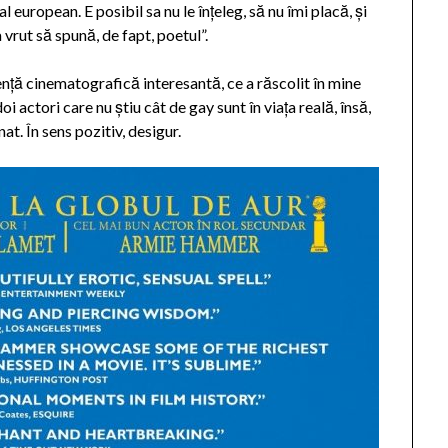
l european. E posibil sa nu le înțeleg, să nu îmi placă, și
 vrut să spună, de fapt, poetul”.
ență cinematografică interesantă, ce a răscolit în mine
i actori care nu știu cât de gay sunt în viața reală, însă,
t. În sens pozitiv, desigur.