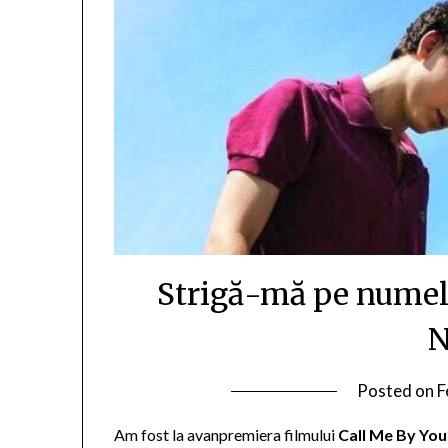
Strigă-mă pe numel
Posted on
F
Am fost la avanpremiera filmului
Call Me By Yo