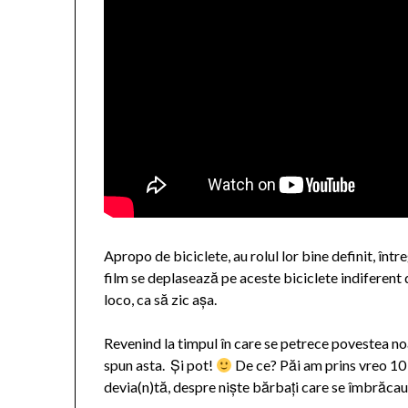
Apropo de biciclete, au rolul lor bine definit, înt
film se deplasează pe aceste biciclete indiferent
loco, ca să zic așa.
Revenind la timpul în care se petrece povestea noas
spun asta. Și pot!
De ce? Păi am prins vreo 10 a
devia(n)tă, despre niște bărbați care se îmbrăcau