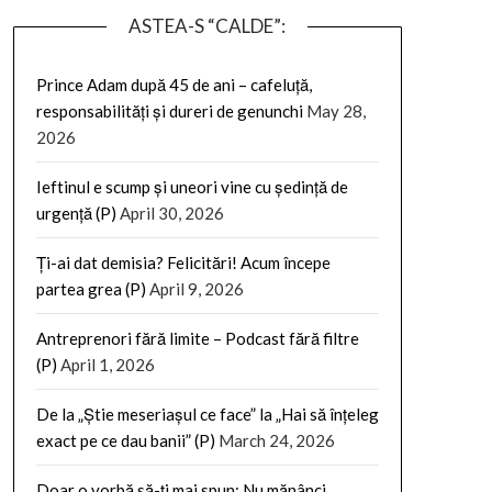
ASTEA-S “CALDE”:
Prince Adam după 45 de ani – cafeluță,
responsabilități și dureri de genunchi
May 28,
2026
Ieftinul e scump și uneori vine cu ședință de
urgență (P)
April 30, 2026
Ți-ai dat demisia? Felicitări! Acum începe
partea grea (P)
April 9, 2026
Antreprenori fără limite – Podcast fără filtre
(P)
April 1, 2026
De la „Știe meseriașul ce face” la „Hai să înțeleg
exact pe ce dau banii” (P)
March 24, 2026
Doar o vorbă să-ți mai spun: Nu mănânci