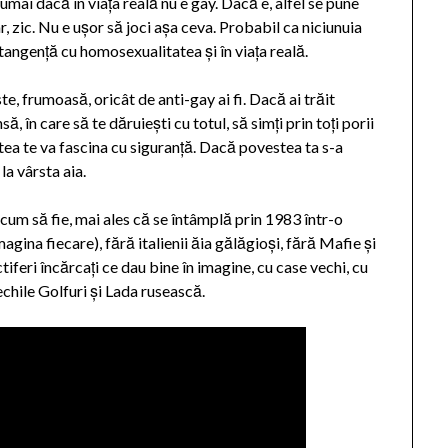
mai dacă în viața reală nu e gay. Dacă e, alfel se pune
 zic. Nu e ușor să joci așa ceva. Probabil ca niciunuia
 tangență cu homosexualitatea și în viața reală.
, frumoasă, oricât de anti-gay ai fi. Dacă ai trăit
, în care să te dăruiești cu totul, să simți prin toți porii
stea te va fascina cu siguranță. Dacă povestea ta s-a
 la vârsta aia.
cum să fie, mai ales că se întâmplă prin 1983 într-o
agina fiecare), fără italienii ăia gălăgioși, fără Mafie și
ctiferi încărcați ce dau bine în imagine, cu case vechi, cu
echile Golfuri și Lada rusească.