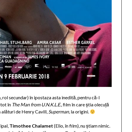
lm, rol secundar) în ipostaza asta inedită, pentru că-l
tot în
The Man from U.N.K.L.E
., film în care știa olecuță
 alături de Henry Cavill,
Superman
, la origini.
ipal,
Timothee Chalamet
(Elio, în film), nu știam nimic.