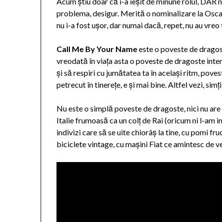
Acum știu doar că i-a ieșit de minune rolul, DAR nu
problema, desigur. Merită o nominalizare la Oscar,
nu i-a fost ușor, dar numai dacă, repet, nu au vreo
Call Me By Your Name
este o poveste de dragoste
vreodată în viața asta o poveste de dragoste intensă
și să respiri cu jumătatea ta în același ritm, pove
petrecut în tinerețe, e și mai bine. Altfel vezi, simți
Nu este o simplă poveste de dragoste, nici nu are 
Italie frumoasă ca un colț de Rai (oricum ni l-am im
indivizi care să se uite chiorâș la tine, cu pomi fru
biciclete vintage, cu mașini Fiat ce amintesc de v