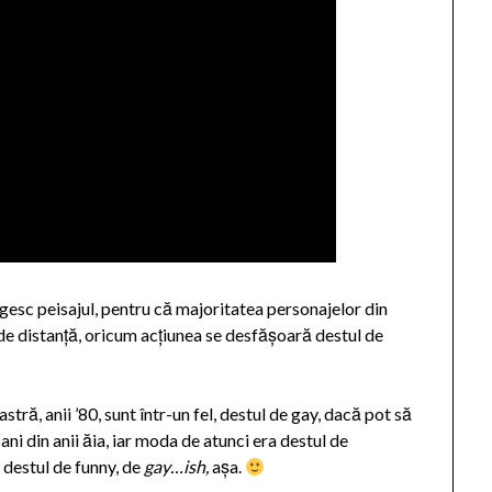
regesc peisajul, pentru că majoritatea personajelor din
 de distanță, oricum acțiunea se desfășoară destul de
tră, anii ’80, sunt într-un fel, destul de gay, dacă pot să
ni din anii ăia, iar moda de atunci era destul de
 destul de funny, de
gay…ish,
așa.