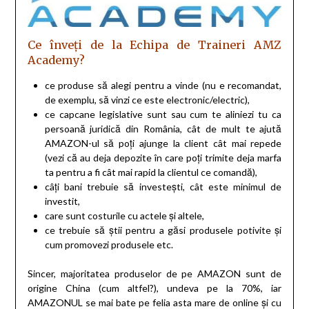
Ce înveți de la Echipa de Traineri AMZ
Academy?
ce produse să alegi pentru a vinde (nu e recomandat,
de exemplu, să vinzi ce este electronic/electric),
ce capcane legislative sunt sau cum te aliniezi tu ca
persoană juridică din România, cât de mult te ajută
AMAZON-ul să poți ajunge la client cât mai repede
(vezi că au deja depozite în care poți trimite deja marfa
ta pentru a fi cât mai rapid la clientul ce comandă),
câți bani trebuie să investești, cât este minimul de
investit,
care sunt costurile cu actele și altele,
ce trebuie să știi pentru a găsi produsele potivite și
cum promovezi produsele etc.
Sincer, majoritatea produselor de pe AMAZON sunt de
origine China (cum altfel?), undeva pe la 70%, iar
AMAZONUL se mai bate pe felia asta mare de online și cu