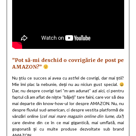
”Pot să-mi deschid o covrigărie de post pe
AMAZON?”
Nu știu ce succes ai avea cu astfel de covrigi, dar mai știi?
Mie îmi plac la nebunie, deși nu au niciun gust special.
Dar, nu despre covrigi tari ”m-am adunat” azi aici, ci pentru
faptul că am aflat de niște ”băjeți” tare faini, care vor să dea
mai departe din know-how-ul lor despre AMAZON. Nu, nu
despre fluviul sud-american, ci despre vestita platformă de
vânzări online (
cel mai mare magazin online din lume, da?
)
care devine din ce în ce mai gigantică, mai umflată, mai
gogonată și cu multe produse dezvoltate sub brand
AMAZON.