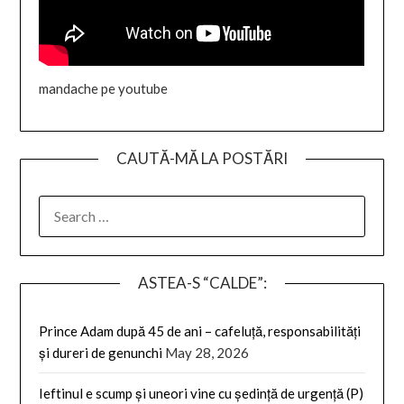
mandache pe youtube
CAUTĂ-MĂ LA POSTĂRI
SEARCH
FOR:
ASTEA-S “CALDE”:
Prince Adam după 45 de ani – cafeluță, responsabilități
și dureri de genunchi
May 28, 2026
Ieftinul e scump și uneori vine cu ședință de urgență (P)