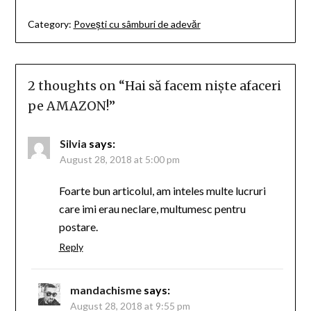
Category:
Povești cu sâmburi de adevăr
2 thoughts on “
Hai să facem niște afaceri
pe AMAZON!
”
Silvia
says:
August 28, 2018 at 5:00 pm
Foarte bun articolul, am inteles multe lucruri
care imi erau neclare, multumesc pentru
postare.
Reply
mandachisme
says:
August 28, 2018 at 9:55 pm