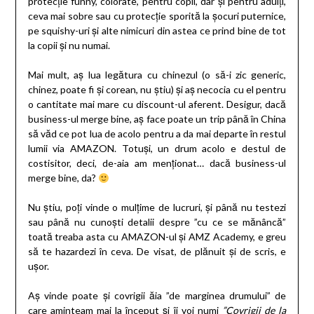
protecție funny, colorate, pentru copii, dar și pentru adulți,
ceva mai sobre sau cu protecție sporită la șocuri puternice,
pe squishy-uri și alte nimicuri din astea ce prind bine de tot
la copii și nu numai.
Mai mult, aș lua legătura cu chinezul (o să-i zic generic,
chinez, poate fi și corean, nu știu) și aș necocia cu el pentru
o cantitate mai mare cu discount-ul aferent. Desigur, dacă
business-ul merge bine, aș face poate un trip până în China
să văd ce pot lua de acolo pentru a da mai departe în restul
lumii via AMAZON. Totuși, un drum acolo e destul de
costisitor, deci, de-aia am menționat… dacă business-ul
merge bine, da?
Nu știu, poți vinde o mulțime de lucruri, și până nu testezi
sau până nu cunoști detalii despre ”cu ce se mănâncă”
toată treaba asta cu AMAZON-ul și AMZ Academy, e greu
să te hazardezi în ceva. De visat, de plănuit și de scris, e
ușor.
Aș vinde poate și covrigii ăia ”de marginea drumului” de
care aminteam mai la început și îi voi numi
”Covrigii de la