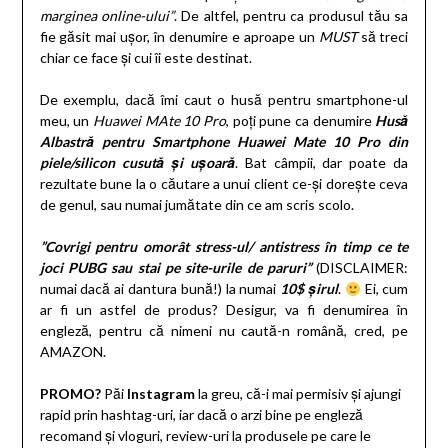
marginea online-ului”
. De altfel, pentru ca produsul tău sa
fie găsit mai ușor, în denumire e aproape un
MUST
să treci
chiar ce face și cui îi este destinat.
De exemplu, dacă îmi caut o husă pentru smartphone-ul
meu, un
Huawei MAte 10 Pro
, poți pune ca denumire
Husă
Albastră pentru Smartphone Huawei Mate 10 Pro din
piele/silicon cusută și ușoară
. Bat câmpii, dar poate da
rezultate bune la o căutare a unui client ce-și dorește ceva
de genul, sau numai jumătate din ce am scris scolo.
”Covrigi pentru omorât stress-ul/ antistress în timp ce te
joci PUBG sau stai pe site-urile de paruri”
(DISCLAIMER:
numai dacă ai dantura bună!) la numai
10$ șirul
.
Ei, cum
ar fi un astfel de produs? Desigur, va fi denumirea în
engleză, pentru că nimeni nu caută-n română, cred, pe
AMAZON.
PROMO?
Păi
Instagram
la greu, că-i mai permisiv și ajungi
rapid prin hashtag-uri, iar dacă o arzi bine pe engleză
recomand și vloguri, review-uri la produsele pe care le