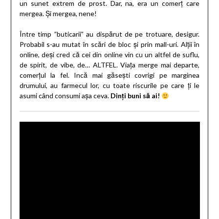
un sunet extrem de prost. Dar, na, era un comerț care
mergea. Și mergea, nene!
Între timp ”buticarii” au dispărut de pe trotuare, desigur.
Probabil s-au mutat în scări de bloc și prin mall-uri. Alții în
online, deși cred că cei din online vin cu un altfel de suflu,
de spirit, de vibe, de… ALTFEL. Viața merge mai departe,
comerțul la fel. Incă mai găsești covrigi pe marginea
drumului, au farmecul lor, cu toate riscurile pe care ți le
asumi când consumi așa ceva.
Dinți buni să ai!