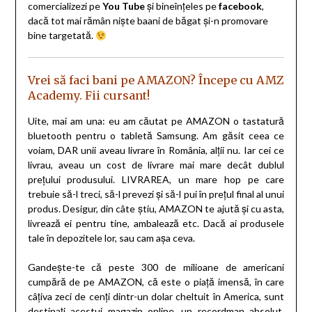
comercializezi pe
You Tube
și bineînțeles pe
facebook
,
dacă tot mai rămân niște baani de băgat și-n promovare
bine targetată.
Vrei să faci bani pe AMAZON? Începe cu AMZ
Academy. Fii cursant!
Uite, mai am una: eu am căutat pe AMAZON o tastatură
bluetooth pentru o tabletă Samsung. Am găsit ceea ce
voiam, DAR unii aveau livrare în România, alții nu. Iar cei ce
livrau, aveau un cost de livrare mai mare decât dublul
prețului produsului. LIVRAREA, un mare hop pe care
trebuie să-l treci, să-l prevezi și să-l pui în prețul final al unui
produs. Desigur, din câte știu, AMAZON te ajută și cu asta,
livrează ei pentru tine, ambalează etc. Dacă ai produsele
tale în depozitele lor, sau cam așa ceva.
Gandește-te că peste 300 de milioane de americani
cumpără de pe AMAZON, că este o piață imensă, în care
câțiva zeci de cenți dintr-un dolar cheltuit în America, sunt
destinați acestui magazin online, un recordman absolut,