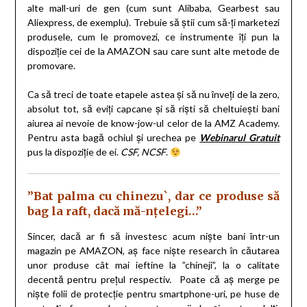
alte mall-uri de gen (cum sunt Alibaba, Gearbest sau
Aliexpress, de exemplu). Trebuie să știi cum să-ți marketezi
produsele, cum le promovezi, ce instrumente îți pun la
dispoziție cei de la AMAZON sau care sunt alte metode de
promovare.
Ca să treci de toate etapele astea și să nu înveți de la zero,
absolut tot, să eviți capcane și să riști să cheltuiești bani
aiurea ai nevoie de know-jow-ul celor de la AMZ Academy.
Pentru asta bagă ochiul și urechea pe
Webinarul Gratuit
pus la dispoziție de ei.
CSF, NCSF
.
”Bat palma cu chinezu`, dar ce produse să
bag la raft, dacă mă-nțelegi…”
Sincer, dacă ar fi să investesc acum niște bani într-un
magazin pe AMAZON, aș face niște research în căutarea
unor produse cât mai ieftine la ”chineji”, la o calitate
decentă pentru prețul respectiv. Poate că aș merge pe
niște folii de protecție pentru smartphone-uri, pe huse de