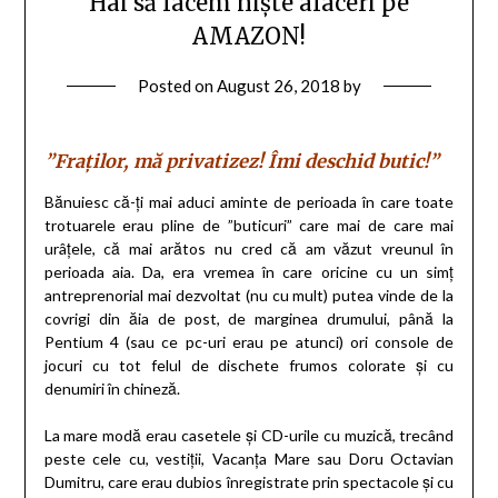
Hai să facem niște afaceri pe
AMAZON!
Posted on
August 26, 2018
by
”Fraților, mă privatizez! Îmi deschid butic!”
Bănuiesc că-ți mai aduci aminte de perioada în care toate
trotuarele erau pline de ”buticuri” care mai de care mai
urâțele, că mai arătos nu cred că am văzut vreunul în
perioada aia. Da, era vremea în care oricine cu un simț
antreprenorial mai dezvoltat (nu cu mult) putea vinde de la
covrigi din ăia de post, de marginea drumului, până la
Pentium 4 (sau ce pc-uri erau pe atunci) ori console de
jocuri cu tot felul de dischete frumos colorate și cu
denumiri în chineză.
La mare modă erau casetele și CD-urile cu muzică, trecând
peste cele cu, vestiții, Vacanța Mare sau Doru Octavian
Dumitru, care erau dubios înregistrate prin spectacole și cu