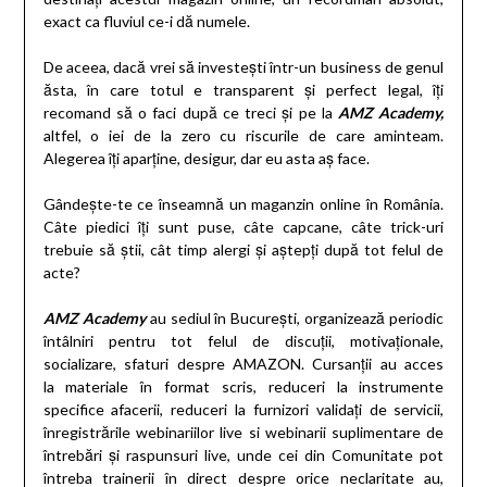
exact ca fluviul ce-i dă numele.
De aceea, dacă vrei să investești într-un business de genul
ăsta, în care totul e transparent și perfect legal, îți
recomand să o faci după ce treci și pe la
AMZ Academy,
altfel, o iei de la zero cu riscurile de care aminteam.
Alegerea îți aparține, desigur, dar eu asta aș face.
Gândește-te ce înseamnă un maganzin online în România.
Câte piedici îți sunt puse, câte capcane, câte trick-uri
trebuie să știi, cât timp alergi și aștepți după tot felul de
acte?
AMZ Academy
au sediul în București, organizează periodic
întâlniri pentru tot felul de discuții, motivaționale,
socializare, sfaturi despre AMAZON. Cursanții au acces
la materiale în format scris, reduceri la instrumente
specifice afacerii, reduceri la furnizori validați de servicii,
înregistrările webinariilor live si webinarii suplimentare de
întrebări și raspunsuri live, unde cei din Comunitate pot
întreba trainerii în direct despre orice neclaritate au,