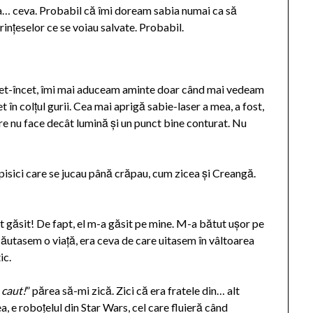
ăia… ceva. Probabil că îmi doream sabia numai ca să
prințeselor ce se voiau salvate. Probabil.
 încet-încet, îmi mai aduceam aminte doar când mai vedeam
 în colțul gurii. Cea mai aprigă sabie-laser a mea, a fost,
 care nu face decât lumină și un punct bine conturat. Nu
pisici care se jucau până crăpau, cum zicea și Creangă.
st găsit! De fapt, el m-a găsit pe mine. M-a bătut ușor pe
ăutasem o viață, era ceva de care uitasem în vâltoarea
ic.
 caut!
” părea să-mi zică. Zici că era fratele din… alt
a, e roboțelul din Star Wars, cel care fluieră când