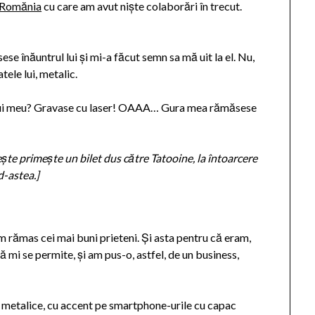
 Romănia
cu care am avut niște colaborări în trecut.
ese înăuntrul lui și mi-a făcut semn sa mă uit la el. Nu,
atele lui, metalic.
onului meu? Gravase cu laser! OAAA… Gura mea rămăsese
ește primește un bilet dus către Tatooine, la întoarcere
d-astea.]
am rămas cei mai buni prieteni. Și asta pentru că eram,
mi se permite, și am pus-o, astfel, de un business,
e metalice, cu accent pe smartphone-urile cu capac