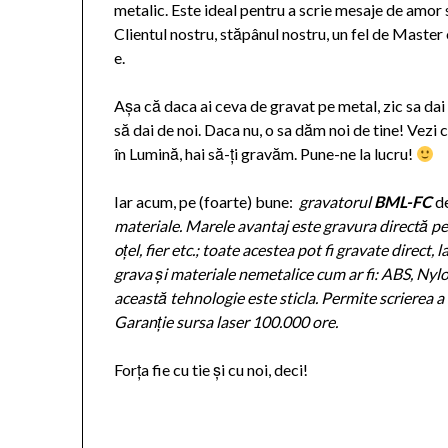
metalic. Este ideal pentru a scrie mesaje de amor s
Clientul nostru, stăpânul nostru, un fel de Master
e.
Așa că daca ai ceva de gravat pe metal, zic sa dai o
să dai de noi. Daca nu, o sa dăm noi de tine! Vezi
în Lumină, hai să-ți gravăm. Pune-ne la lucru!
Iar acum, pe (foarte) bune:
gravatorul
BML-FC
d
materiale. Marele avantaj este gravura directă pe o
oțel, fier etc.; toate acestea pot fi gravate direct
grava și materiale nemetalice cum ar fi: ABS, Nylo
această tehnologie este sticla. Permite scrierea 
Garanție sursa laser 100.000 ore.
Forța fie cu tie și cu noi, deci!