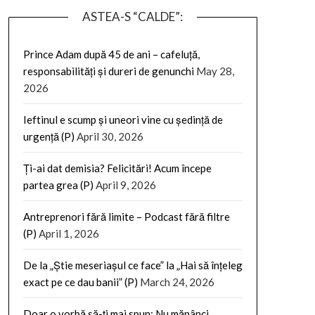
ASTEA-S “CALDE”:
Prince Adam după 45 de ani – cafeluță,
responsabilități și dureri de genunchi
May 28,
2026
Ieftinul e scump și uneori vine cu ședință de
urgență (P)
April 30, 2026
Ți-ai dat demisia? Felicitări! Acum începe
partea grea (P)
April 9, 2026
Antreprenori fără limite – Podcast fără filtre
(P)
April 1, 2026
De la „Știe meseriașul ce face” la „Hai să înțeleg
exact pe ce dau banii” (P)
March 24, 2026
Doar o vorbă să-ți mai spun: Nu mănânci