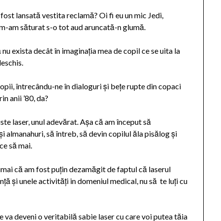
a fost lansată vestita reclamă? Oi fi eu un mic Jedi,
u m-am săturat s-o to
t aud aruncată-n glumă.
ă nu exista decât în imaginația mea de copil ce se uita la
deschis.
copii, întrecându-ne în dialoguri și bețe rupte din copaci
in anii ’80, da?
ste laser, unul adevărat. Așa că am început să
și almanahuri, să întreb, să devin copilul ăla pisălog și
ce să mai.
umai că am fost puțin dezamăgit de faptul că laserul
nță și unele activități in domeniul medical, nu să te luți cu
me va deveni o veritabilă sabie laser cu care voi putea tăia