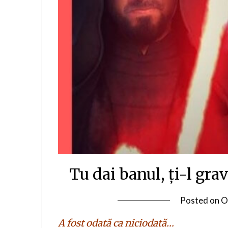
Tu dai banul, ți-l gra
Posted on
O
A fost odată ca niciodată…