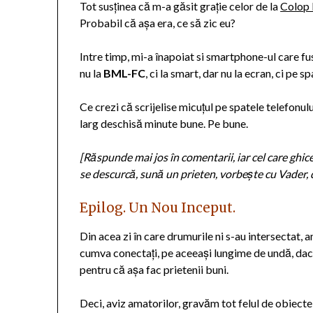
Tot susținea că m-a găsit grație celor de la
Colop
Probabil că așa era, ce să zic eu?
Intre timp, mi-a înapoiat si smartphone-ul care fus
nu la
BML-FC
, ci la smart, dar nu la ecran, ci pe sp
Ce crezi că scrijelise micuțul pe spatele telef
larg deschisă minute bune. Pe bune.
[Răspunde mai jos în comentarii, iar cel care ghic
se descurcă, sună un prieten, vorbește cu Vader, 
Epilog. Un Nou Inceput.
Din acea zi în care drumurile ni s-au intersectat, 
cumva conectați, pe aceeași lungime de undă, dacă 
pentru că așa fac prietenii buni.
Deci, aviz amatorilor, gravăm tot felul de obiect