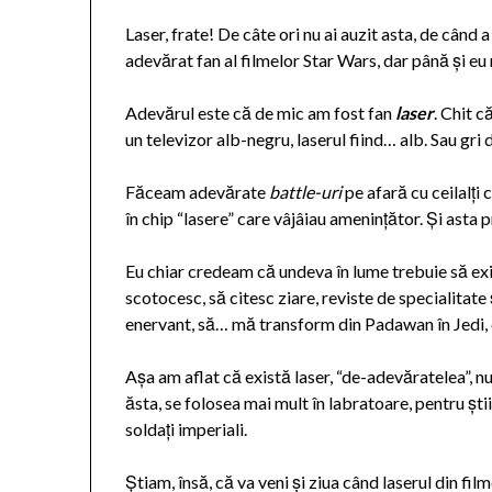
Laser, frate! De câte ori nu ai auzit asta, de când 
adevărat fan al filmelor Star Wars, dar până și e
Adevărul este că de mic am fost fan
laser
. Chit c
un televizor alb-negru, laserul fiind… alb. Sau gri 
Făceam adevărate
battle-uri
pe afară cu ceilalți 
în chip “lasere” care vâjâiau amenințător. Și asta pr
Eu chiar credeam că undeva în lume trebuie să exi
scotocesc, să citesc ziare, reviste de specialitate 
enervant, să… mă transform din Padawan în Jedi, 
Așa am aflat că există laser, “de-adevăratelea”, n
ăsta, se folosea mai mult în labratoare, pentru știi
soldați imperiali.
Știam, însă, că va veni și ziua când laserul din fil