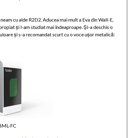
in neam cu alde R2D2. Aducea mai mult a Eva din Wall-E,
ropiat și l-am studiat mai îndeaproape. Și-a deschis o
 culoare și s-a recomandat scurt cu o voce ușor metalică:
BML-FC