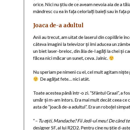
orice. Nici nu știu de ce aveam nevoia aia de a t
mândresc cu ea în fața celorlalți baieți sau în fața 
Joaca de-a adultul
Anii au trecut, am uitat de laserul din copilărie
câteva imagini la televizor și îmi aducea un zâmbet
un biet laser-breloc, din ăla de-l agăți la chei și
făcea nici măcar un sunet, ceva. Jalnic.
Nu speriam pe nimeni cu el, cel mult agitam niște 
De agățat fete… nici atât.
Toate acestea până într-o zi. “Sfântul Graal”, a fo
umăr și m-am întors. Era mai mult decât ceea ce c
asta de “joacă de-a adultul”. Era un roboțel simpat
“
– Tu ești, Mandache? Fii Jedi-ul meu! De când te
designer SF, al lui R2D2. Pentru cine nu știe d-aste