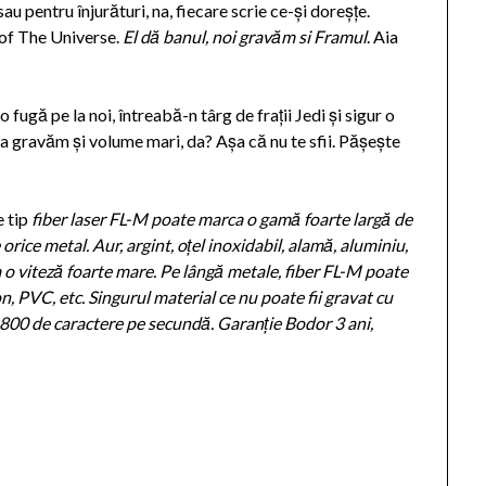
au pentru înjurături, na, fiecare scrie ce-și doreșțe.
 of The Universe.
El dă banul, noi gravăm si Framul
. Aia
 fugă pe la noi, întreabă-n târg de frații Jedi și sigur o
 ca gravăm și volume mari, da? Așa că nu te sfii. Pășește
e tip
fiber laser FL-M poate marca o gamă foarte largă de
rice metal. Aur, argint, oțel inoxidabil, alamă, aluminiu,
, la o viteză foarte mare. Pe lângă metale, fiber FL-M poate
n, PVC, etc. Singurul material ce nu poate fii gravat cu
a 800 de caractere pe secundă. Garanție Bodor 3 ani,