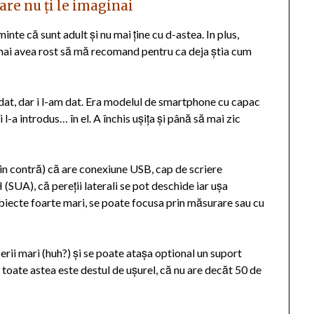
are nu ți le imaginai
nte că sunt adult și nu mai ține cu d-astea. In plus,
 mai avea rost să mă recomand pentru ca deja știa cum
dat, dar i l-am dat. Era modelul de smartphone cu capac
și l-a introdus… în el. A închis ușița și până să mai zic
 din contră) că are conexiune USB,
cap de scriere
 (SUA), că
pereții laterali se pot deschide iar ușa
obiecte foarte mari, se poate focusa prin măsurare sau cu
erii mari (huh?) și se poate atașa optional un suport
cu toate astea este destul de ușurel, că nu are decăt 50 de