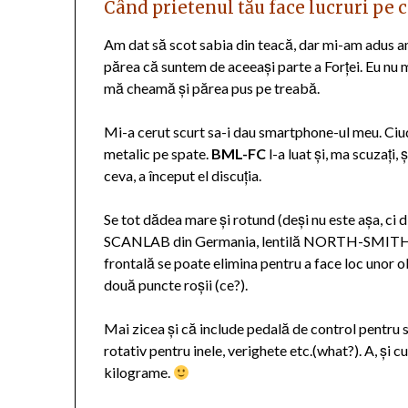
Când prietenul tău face lucruri pe c
Am dat să scot sabia din teacă, dar mi-am adus ami
părea că suntem de aceeași parte a Forței. Eu nu
mă cheamă și părea pus pe treabă.
Mi-a cerut scurt sa-i dau smartphone-ul meu. Ciu
metalic pe spate.
BML-FC
l-a luat și, ma scuzați, 
ceva, a început el discuția.
Se tot dădea mare și rotund (deși nu este așa, ci
SCANLAB din Germania, lentilă NORTH-SMITH
frontală se poate elimina pentru a face loc unor 
două puncte roșii (ce?).
Mai zicea și că include pedală de control pentru s
rotativ pentru inele, verighete etc.(what?). A, și 
kilograme.