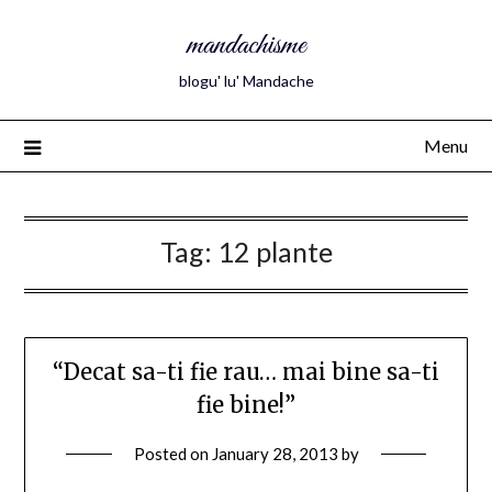
mandachisme
blogu' lu' Mandache
Menu
Tag:
12 plante
“Decat sa-ti fie rau… mai bine sa-ti
fie bine!”
Posted on
January 28, 2013
by