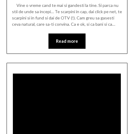
Vine o vreme cand te mai si gandesti la tine. Si parca nu
stii de unde sa incepi… Te scarpini in cap, dai click pe net, te
scarpini si in fund si dai de OTV (!). Cam greu sa gasesti
ceva natural, care sa-ti convina. Ca e ok, si ca bani si ca…
Read more