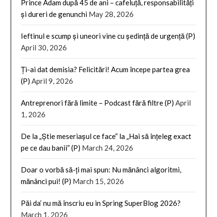
Prince Adam după 45 de ani – cafeluță, responsabilități
și dureri de genunchi
May 28, 2026
Ieftinul e scump și uneori vine cu ședință de urgență (P)
April 30, 2026
Ți-ai dat demisia? Felicitări! Acum începe partea grea
(P)
April 9, 2026
Antreprenori fără limite – Podcast fără filtre (P)
April
1, 2026
De la „Știe meseriașul ce face” la „Hai să înțeleg exact
pe ce dau banii” (P)
March 24, 2026
Doar o vorbă să-ți mai spun: Nu mănânci algoritmi,
mănânci pui! (P)
March 15, 2026
Păi da’ nu mă înscriu eu in Spring SuperBlog 2026?
March 1, 2026