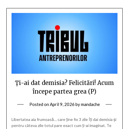
Ți-ai dat demisia? Felicitări! Acum
începe partea grea (P)
Posted on
April 9, 2026
by
mandache
Libertatea aia frumoasă… care ține fix 3 zile Îți dai demisia și
pentru câteva zile totul pare exact cum ți-ai imaginat. Te