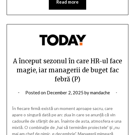
Read more
A început sezonul în care HR-ul face
magie, iar managerii de buget fac
febră (P)
Posted on
December 2, 2025
by
mandache
În fiecare firmă există un moment aproape sacru, care
apare o singură dată pe an: ziua în care se anunță că vin
cadourile de sfârșit de an. Înainte de asta, atmosfera e una
mixtă. O combinație de „hai să terminăm proiectele” și „nu
mai am chef de nimic, e decembrie”. Managerii mimează