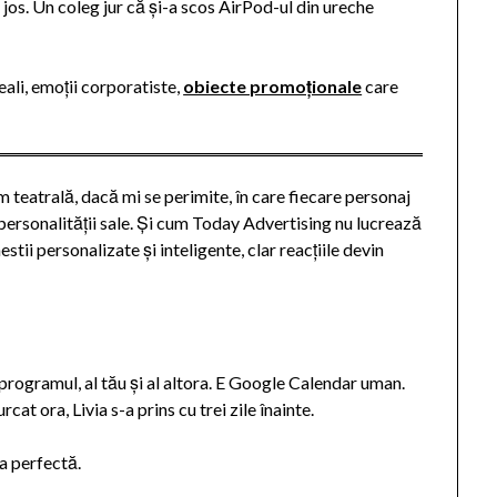
le jos. Un coleg jur că și-a scos AirPod-ul din ureche
ali, emoții corporatiste,
obiecte promoționale
care
 teatrală, dacă mi se perimite, în care fiecare personaj
t personalității sale. Și cum Today Advertising nu lucrează
stii personalizate și inteligente, clar reacțiile devin
 programul, al tău și al altora. E Google Calendar uman.
cat ora, Livia s-a prins cu trei zile înainte.
 perfectă.