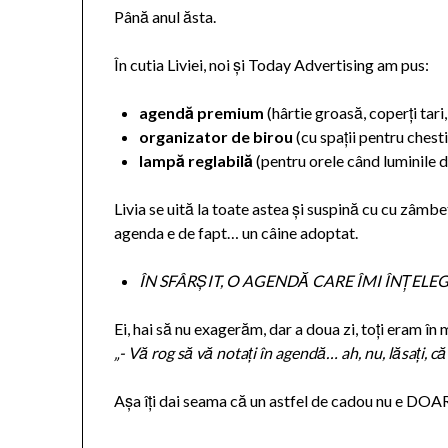
Până anul ăsta.
În cutia Liviei, noi și Today Advertising am pus:
agendă premium
(hârtie groasă, coperți tari
organizator de birou
(cu spații pentru chesti
lampă reglabilă
(pentru orele când luminile d
Livia se uită la toate astea și suspină cu cu zâmb
agenda e de fapt… un câine adoptat.
ÎN SFÂRȘIT, O AGENDĂ CARE ÎMI ÎNȚELE
Ei, hai să nu exagerăm, dar a doua zi, toți eram în 
„- Vă rog să vă notați în agendă… ah, nu, lăsați, c
Așa îți dai seama că un astfel de cadou nu e DO