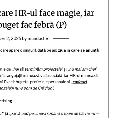
care HR-ul face magie, iar
uget fac febră (P)
er 2, 2025
by
mandache
 care apare o singură dată pe an:
ziua în care se anunță
ație de
„hai să terminăm proiectele”
și
„nu mai am chef
nța, angajații mimează viața socială, iar HR-ul mimează
și Excel: bugete, preferințe personale și
„
cadouri
 angajații nu-s pom de Crăciun”.
rtising
.
ul”
și
„parcă aud pe cineva rupând o foaie de hârtie într-