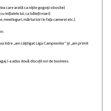
alea care arată ca niște gogoși obosite)
cu inițialele lui, ca băieții mari)
e, meetinguri, mărturisiri în fața camerei etc.)
os:
ceva între „am câștigat Liga Campionilor” și „am primit
aj i-a adus două discuții noi de business.