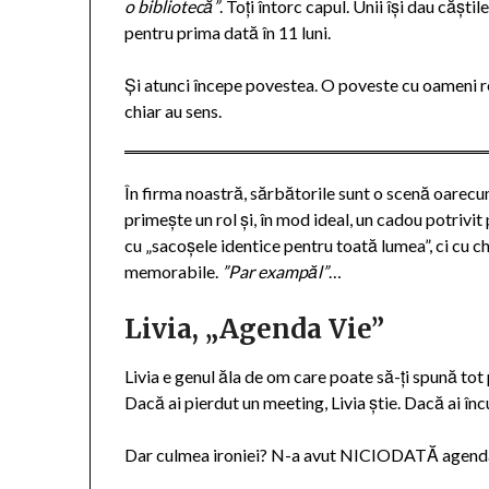
o bibliotecă”
. Toți întorc capul. Unii își dau căști
pentru prima dată în 11 luni.
Și atunci începe povestea. O poveste cu oameni re
chiar au sens.
În firma noastră, sărbătorile sunt o scenă oarecum
primește un rol și, în mod ideal, un cadou potrivi
cu „sacoșele identice pentru toată lumea”, ci cu che
memorabile.
”Par exampăl”
…
Livia, „Agenda Vie”
Livia e genul ăla de om care poate să-ți spună tot
Dacă ai pierdut un meeting, Livia știe. Dacă ai încur
Dar culmea ironiei? N-a avut NICIODATĂ agenda