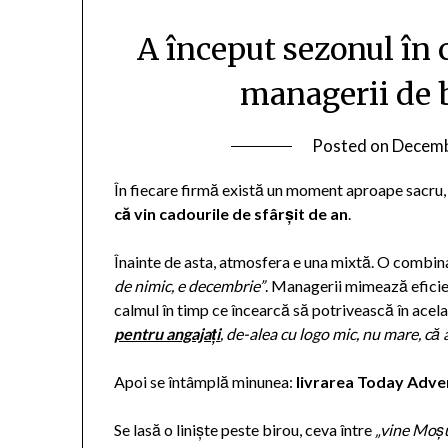
A început sezonul în 
managerii de b
Posted on
Decemb
În fiecare firmă există un moment aproape sacru,
că vin cadourile de sfârșit de an
.
Înainte de asta, atmosfera e una mixtă. O combin
de nimic, e decembrie”
. Managerii mimează eficie
calmul în timp ce încearcă să potrivească în acela
pentru angajați
, de-alea cu logo mic, nu mare, că
Apoi se întâmplă minunea:
livrarea Today Adve
Se lasă o liniște peste birou, ceva între
„vine Moș