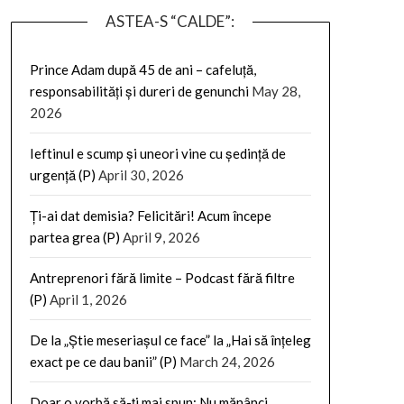
ASTEA-S “CALDE”:
Prince Adam după 45 de ani – cafeluță,
responsabilități și dureri de genunchi
May 28,
2026
Ieftinul e scump și uneori vine cu ședință de
urgență (P)
April 30, 2026
Ți-ai dat demisia? Felicitări! Acum începe
partea grea (P)
April 9, 2026
Antreprenori fără limite – Podcast fără filtre
(P)
April 1, 2026
De la „Știe meseriașul ce face” la „Hai să înțeleg
exact pe ce dau banii” (P)
March 24, 2026
Doar o vorbă să-ți mai spun: Nu mănânci