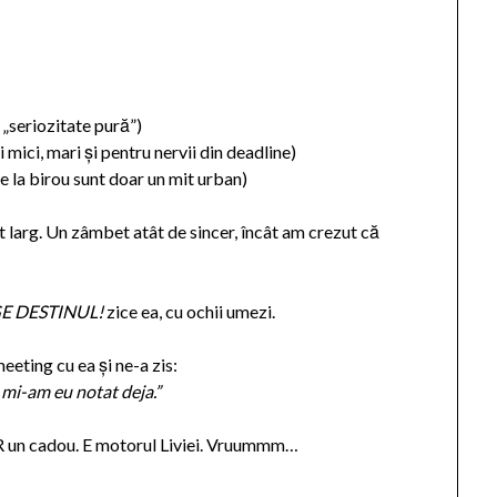
, „seriozitate pură”)
i mici, mari și pentru nervii din deadline)
e la birou sunt doar un mit urban)
et larg. Un zâmbet atât de sincer, încât am crezut că
GE DESTINUL!
zice ea, cu ochii umezi.
meeting cu ea și ne-a zis:
ă mi-am eu notat deja.”
AR un cadou. E motorul Liviei. Vruummm…