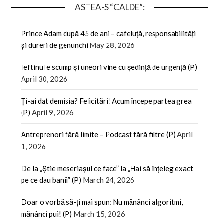
ASTEA-S “CALDE”:
Prince Adam după 45 de ani – cafeluță, responsabilități
și dureri de genunchi
May 28, 2026
Ieftinul e scump și uneori vine cu ședință de urgență (P)
April 30, 2026
Ți-ai dat demisia? Felicitări! Acum începe partea grea
(P)
April 9, 2026
Antreprenori fără limite – Podcast fără filtre (P)
April
1, 2026
De la „Știe meseriașul ce face” la „Hai să înțeleg exact
pe ce dau banii” (P)
March 24, 2026
Doar o vorbă să-ți mai spun: Nu mănânci algoritmi,
mănânci pui! (P)
March 15, 2026