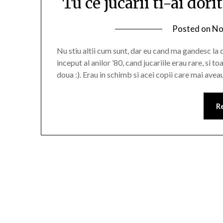
Tu ce jucarii ti-ai dor
Posted on
No
Nu stiu altii cum sunt, dar eu cand ma gandesc la 
inceput al anilor ’80, cand jucariile erau rare, si t
doua :). Erau in schimb si acei copii care mai avea
R