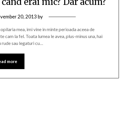
it cand erai mic? Dar acum?
vember 20, 2013
by
copilaria mea, imi vine in minte perioada aceea de
oate cam la fel. Toata lumea le avea, plus-minus una, hai
u rude sau legaturi cu…
ead more