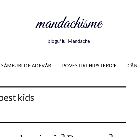
mandachisme
blogu' lu' Mandache
 SÂMBURI DE ADEVĂR
POVESTIRI HIPSTERICE
CÂN
best kids