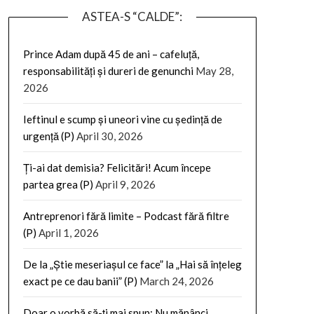
ASTEA-S “CALDE”:
Prince Adam după 45 de ani – cafeluță,
responsabilități și dureri de genunchi
May 28,
2026
Ieftinul e scump și uneori vine cu ședință de
urgență (P)
April 30, 2026
Ți-ai dat demisia? Felicitări! Acum începe
partea grea (P)
April 9, 2026
Antreprenori fără limite – Podcast fără filtre
(P)
April 1, 2026
De la „Știe meseriașul ce face” la „Hai să înțeleg
exact pe ce dau banii” (P)
March 24, 2026
Doar o vorbă să-ți mai spun: Nu mănânci