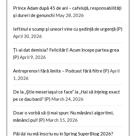
Prince Adam după 45 de ani – cafeluță, responsabilități
și dureri de genunchi
May 28, 2026
Ieftinul e scump și uneori vine cu ședință de urgență (P)
April 30, 2026
Ți-ai dat demisia? Felicitări! Acum începe partea grea
(P)
April 9, 2026
Antreprenori fără limite – Podcast fără filtre (P)
April
1, 2026
De la „Știe meseriașul ce face” la „Hai să înțeleg exact
pe ce dau banii” (P)
March 24, 2026
Doar o vorbă să-ți mai spun: Nu mănânci algoritmi,
mănânci pui! (P)
March 15, 2026
Păi da’ nu mă înscriu eu in Spring SuperBlog 2026?