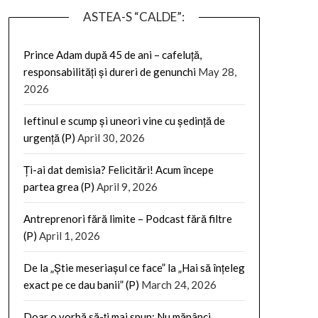
ASTEA-S “CALDE”:
Prince Adam după 45 de ani – cafeluță,
responsabilități și dureri de genunchi
May 28,
2026
Ieftinul e scump și uneori vine cu ședință de
urgență (P)
April 30, 2026
Ți-ai dat demisia? Felicitări! Acum începe
partea grea (P)
April 9, 2026
Antreprenori fără limite – Podcast fără filtre
(P)
April 1, 2026
De la „Știe meseriașul ce face” la „Hai să înțeleg
exact pe ce dau banii” (P)
March 24, 2026
Doar o vorbă să-ți mai spun: Nu mănânci