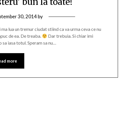
eru’ bun la toate!
ptember 30, 2014
by
ma lua un tremur ciudat stiind ca va urma ceva ce nu
apuc de ea. De treaba.
Dar trebuia. Si chiar imi
 sa iasa totul. Speram sa nu…
ead more