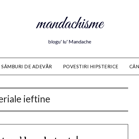
mandachisme
blogu' lu' Mandache
 SÂMBURI DE ADEVĂR
POVESTIRI HIPSTERICE
CÂN
riale ieftine