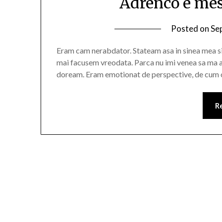
Adrenco e mest
Posted on
Se
Eram cam nerabdator. Stateam asa in sinea mea si 
mai facusem vreodata. Parca nu imi venea sa ma 
doream. Eram emotionat de perspective, de cum o
R