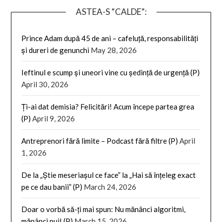
ASTEA-S “CALDE”:
Prince Adam după 45 de ani – cafeluță, responsabilități
și dureri de genunchi
May 28, 2026
Ieftinul e scump și uneori vine cu ședință de urgență (P)
April 30, 2026
Ți-ai dat demisia? Felicitări! Acum începe partea grea
(P)
April 9, 2026
Antreprenori fără limite – Podcast fără filtre (P)
April
1, 2026
De la „Știe meseriașul ce face” la „Hai să înțeleg exact
pe ce dau banii” (P)
March 24, 2026
Doar o vorbă să-ți mai spun: Nu mănânci algoritmi,
mănânci pui! (P)
March 15, 2026