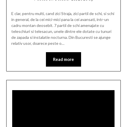
E clar, pentru multi, cand zici Straja, zici partii de schi, si schi
in general, de la cei mici-mici pana la cei avansati, intr-un
cadru montan deosebit. 7 partii de schi amenajate cu
teleschiuri si telesacun, unele dintre ele dotate cu tunuri
de zapada si instalatie nocturna. Din Bucuresti se ajunge
relativ usor, doarece peste o…
Read more