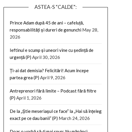
ASTEA-S “CALDE”:
Prince Adam după 45 de ani – cafeluță,
responsabilități și dureri de genunchi
May 28,
2026
Ieftinul e scump și uneori vine cu ședință de
urgență (P)
April 30, 2026
Ți-ai dat demisia? Felicitări! Acum începe
partea grea (P)
April 9, 2026
Antreprenori fără limite – Podcast fără filtre
(P)
April 1, 2026
De la „Știe meseriașul ce face” la „Hai să înțeleg
exact pe ce dau banii” (P)
March 24, 2026
Doar o vorbă să-ți mai spun: Nu mănânci