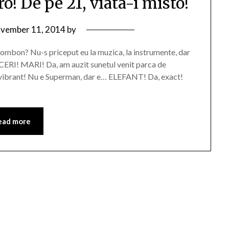
o! De pe 21, viata-i misto!
vember 11, 2014
by
mbon? Nu-s priceput eu la muzica, la instrumente, dar
CERI! MARI! Da, am auzit sunetul venit parca de
 E vibrant! Nu e Superman, dar e… ELEFANT! Da, exact!
ead more