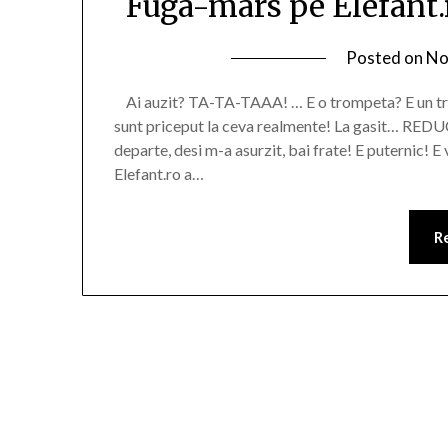
Fuga-mars pe Elefant.r
Posted on
No
Ai auzit? TA-TA-TAAA! … E o trompeta? E un tro
sunt priceput la ceva realmente! La gasit… REDU
departe, desi m-a asurzit, bai frate! E puternic!
Elefant.ro a…
R