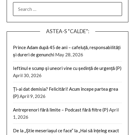
SEARCH
FOR:
ASTEA-S “CALDE”:
Prince Adam după 45 de ani – cafeluță, responsabilități
și dureri de genunchi
May 28, 2026
Ieftinul e scump și uneori vine cu ședință de urgență (P)
April 30, 2026
Ți-ai dat demisia? Felicitări! Acum începe partea grea
(P)
April 9, 2026
Antreprenori fără limite – Podcast fără filtre (P)
April
1, 2026
De la „Știe meseriașul ce face” la „Hai să înțeleg exact