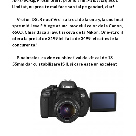
f64 si e-mag
, Pretul oferit promo si in
(ATENTIE!
) Stoc
Limitat, nu prea te mai face sa stai pe ganduri, clar!
Vrei un DSLR nou? Vrei sa treci de la entry, la unul mai
spre mid-level? Alege atunci modelul celor de la Canon,
650D. Chiar daca ai avut si ceva de la Nikon.
One-it.ro
il
ofera la pretul de 3199 lei, fata de 3499 lei cat este la
concurenta!
Bineinteles, ca vine cu obiectivul de kit cel de 18 –
55mm dar cu
stabilizare IS II, si care este un excelent