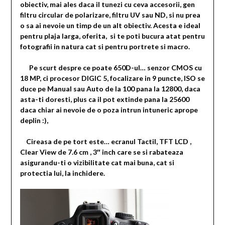
obiectiv, mai ales daca il tunezi cu ceva accesorii, gen
filtru circular de polarizare, filtru UV sau ND, si nu prea
o sa ai nevoie un timp de un alt obiectiv. Acesta e ideal
pentru plaja larga, oferita, si te poti bucura atat pentru
fotografii in natura cat si pentru portrete si macro.
Pe scurt despre ce poate 650D-ul… senzor CMOS cu
18 MP, ci procesor DIGIC 5, focalizare in 9 puncte, ISO se
duce pe Manual sau Auto de la 100 pana la 12800, daca
asta-ti doresti, plus ca il pot extinde pana la 25600
daca chiar ai nevoie de o poza intrun intuneric aprope
deplin :),
Cireasa de pe tort este… ecranul Tactil, TFT LCD ,
Clear View de 7.6 cm , 3″ inch care se si rabateaza
asigurandu-ti o vizibilitate cat mai buna, cat si
protectia lui, la inchidere.