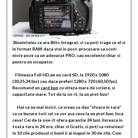
Bineinteles ca are Blitz integrat, si ca poti trage cu el si
in format RAW daca vrei in post-procesare sa scoti
niste poze ca un adevarat PRO, sau excelente chiar si
pentru un incepator.
Filmeaza Full HD pe un card SD, la 1920 x 1080
(30,25,24 fps) sau daca preferi
1280 x 720 (60,50 fps).
Recomand un
card bun
cu viteza mare de scriere, si
capacitate mare. Tot de la on-it, la un pret bun!
Hai ca nu mai insist, ca vreau sa dau “sfoara in tara”
sa se bucure toti cei ce vor asa ceva la un pret bun. Inca
ceva! Cei de la one-it ofera garantie 24 luni, livreaza in
toata tara in 24 ore, chiar si Gratis, si poti sa returnezi
in 10 zile produsul si banii ii ai inapoi in 30 de zile. Cum