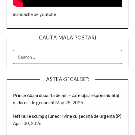
mandache pe youtube
CAUTĂ-MĂ LA POSTĂRI
SEARCH
FOR:
ASTEA-S “CALDE”:
Prince Adam după 45 de ani – cafeluță, responsabilități
și dureri de genunchi
May 28, 2026
Ieftinul e scump și uneori vine cu ședință de urgență (P)
April 30, 2026