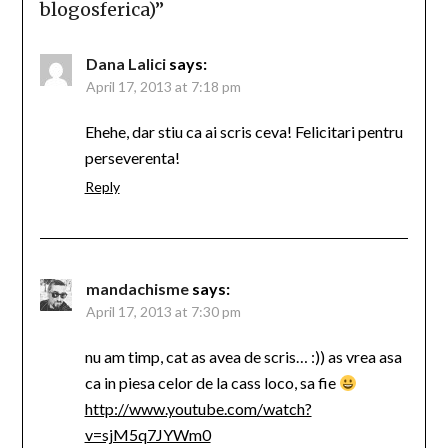
blogosferica)
”
Dana Lalici
says:
April 17, 2013 at 7:18 pm
Ehehe, dar stiu ca ai scris ceva! Felicitari pentru
perseverenta!
Reply
mandachisme
says:
April 17, 2013 at 7:30 pm
nu am timp, cat as avea de scris… :)) as vrea asa
ca in piesa celor de la cass loco, sa fie
http://www.youtube.com/watch?
v=sjM5q7JYWm0