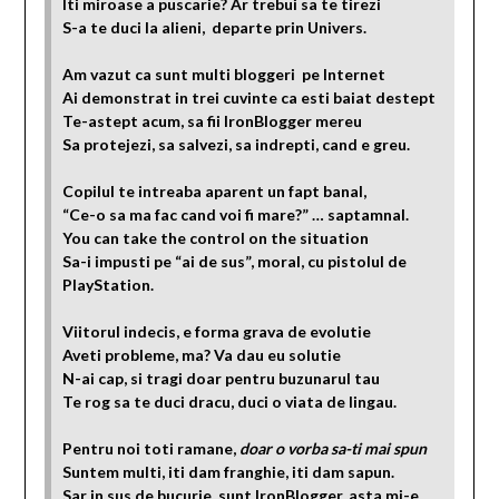
Iti miroase a puscarie? Ar trebui sa te tirezi
S-a te duci la alieni, departe prin Univers.
Am vazut ca sunt multi bloggeri pe Internet
Ai demonstrat in trei cuvinte ca esti baiat destept
Te-astept acum, sa fii IronBlogger mereu
Sa protejezi, sa salvezi, sa indrepti, cand e greu.
Copilul te intreaba aparent un fapt banal,
“Ce-o sa ma fac cand voi fi mare?” … saptamnal.
You can take the control on the situation
Sa-i impusti pe “ai de sus”, moral, cu pistolul de
PlayStation.
Viitorul indecis, e forma grava de evolutie
Aveti probleme, ma? Va dau eu solutie
N-ai cap, si tragi doar pentru buzunarul tau
Te rog sa te duci dracu, duci o viata de lingau.
Pentru noi toti ramane,
doar o vorba sa-ti mai spun
Suntem multi, iti dam franghie, iti dam sapun.
Sar in sus de bucurie, sunt IronBlogger, asta mi-e