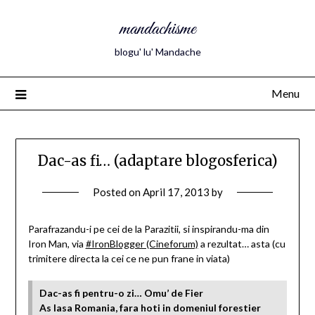
mandachisme
blogu' lu' Mandache
Menu
Dac-as fi… (adaptare blogosferica)
Posted on
April 17, 2013
by
Parafrazandu-i pe cei de la Parazitii, si inspirandu-ma din
Iron Man, via
#IronBlogger (Cineforum)
a rezultat… asta (cu
trimitere directa la cei ce ne pun frane in viata)
Dac-as fi pentru-o zi… Omu’ de Fier
As lasa Romania, fara hoti in domeniul forestier