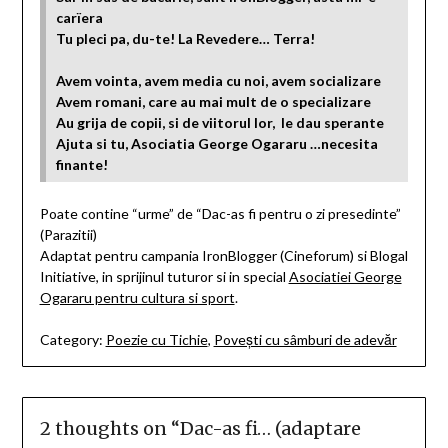
carïera
Tu pleci pa, du-te! La Revedere… Terra!
Avem vointa, avem media cu noi, avem socializare
Avem romani, care au mai mult de o specializare
Au grija de copii, si de viitorul lor, le dau sperante
Ajuta si tu, Asociatia George Ogararu
…necesita
finante!
Poate contine “urme” de “Dac-as fi pentru o zi presedinte”
(Parazitii)
Adaptat pentru campania IronBlogger (Cineforum) si Blogal
Initiative, in sprijinul tuturor si in special
Asociatiei George
Ogararu pentru cultura si sport
.
Category:
Poezie cu Tichie
,
Povești cu sâmburi de adevăr
2 thoughts on “
Dac-as fi… (adaptare