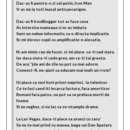
Dac-as fi pentru-o zi cel putin, Iron Man
V-as da la toti leacul anticancerigen.
Dac-as fi IronBlogger tot as face ceva
As interzice maneaua si m-as imbata
Sunt un nebun informativ, cu o directa implicatie
Si-mi doresc copii cu amplificatie-n alocatie.
N-am nimic rau de facut, si-mi place sa-ti vad viata
Iar daca viata-ti cade greu, am sa-ti tai greata.
De acu’ ‘jde ani de zile nu pot sa mai adorm
Connect-R, ne-ajuti sa educam mai mult un rrom?
Iti place sa vezi hoti prinsi-neprinsi, la televizor
Ce te faci cand iti incarca factura, fara amortizor
Romani fara patos, nu pot sa se prefaca morti de
foame
Si eu veghez, si nu las sa se-ntample drame.
La Las Vegas, daca-ti place sa arunci cu zaru’
Sa nu te mai prind cu manea, baga-un Dan Spataru