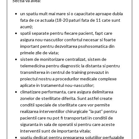
Sectia va avea:
un spatiu mult mai mare si o capacitate aproape dubla
fata de ce actuala (18-20 paturi fata de 11 cate sunt
acum);
spatii separate pentru fiecare pacient, fapt care
asigura nou-nascutilor confortul necesar si foarte
important pentru dezvoltarea psohosomatica din
primele zile de viata;
sistem de monitorizare centralizat, sistem de
telemedicina pentru diagnostic la distanta si pentru
transmiterea in centrul de training prevazut in
proiectul nostru a procedurilor medicale complexe
aplicate in tratamentul nou-nascutilor;
climatizare performanta, care asigura delimitarea
zonelor de sterilitate diferita. Sunt astfel create
conditii speciale de sterilitate care vor permite
realizarea interventiilor chirurgicale “la pat” pentru
pacientii care nu pot fi transportati in conditii de
siguranta in sala de operatii si pentru care aceste
interventii sunt de importanta vitala;
spatiu dedicat pentru prepararea solutiilor perfuzabile