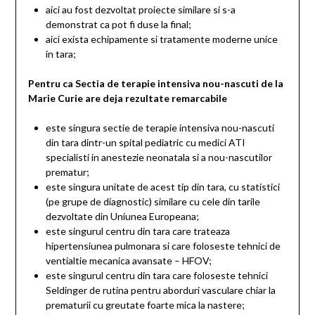
aici au fost dezvoltat proiecte similare si s-a
demonstrat ca pot fi duse la final;
aici exista echipamente si tratamente moderne unice
in tara;
Pentru ca Sectia de terapie intensiva nou-nascuti de la
Marie Curie are deja rezultate remarcabile
este singura sectie de terapie intensiva nou-nascuti
din tara dintr-un spital pediatric cu medici ATI
specialisti in anestezie neonatala si a nou-nascutilor
prematur;
este singura unitate de acest tip din tara, cu statistici
(pe grupe de diagnostic) similare cu cele din tarile
dezvoltate din Uniunea Europeana;
este singurul centru din tara care trateaza
hipertensiunea pulmonara si care foloseste tehnici de
ventialtie mecanica avansate – HFOV;
este singurul centru din tara care foloseste tehnici
Seldinger de rutina pentru aborduri vasculare chiar la
prematurii cu greutate foarte mica la nastere;