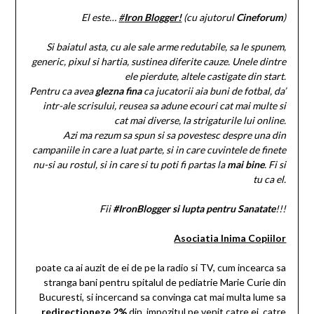
El este…
#
Iron Blogger!
(cu ajutorul
Cineforum
)
Si baiatul asta, cu ale sale arme redutabile, sa le spunem,
generic, pixul si hartia, sustinea diferite cauze. Unele dintre
ele pierdute, altele castigate din start.
Pentru ca avea
glezna fina
ca jucatorii aia buni de fotbal, da’
intr-ale scrisului, reusea sa adune ecouri cat mai multe si
cat mai diverse, la strigaturile lui online.
Azi ma rezum sa spun si sa povestesc despre una din
campaniile in care a luat parte, si in care cuvintele de finete
nu-si au rostul, si in care si tu poti fi partas la
mai bine
. Fi si
tu ca el.
Fii
#IronBlogger si lupta pentru Sanatate
!!!
Asociatia Inima Copiilor
poate ca ai auzit de ei de pe la radio si TV, cum incearca sa
stranga bani pentru spitalul de pediatrie Marie Curie din
Bucuresti, si incercand sa convinga cat mai multa lume sa
redirectioneze 2%
din impozitul pe venit catre ei, catre