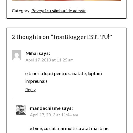
Category:
Povești cu sâmburi de adevăr
2 thoughts on “
IronBlogger ESTI TU!
”
Mihai
says:
April 17, 2013 at 11:25 am
e bine ca lupti pentru sanatate, luptam
impreuna:)
Reply
mandachisme
says:
April 17, 2013 at 11:44 am
e bine, cu cat mai multi cu atat mai bine.