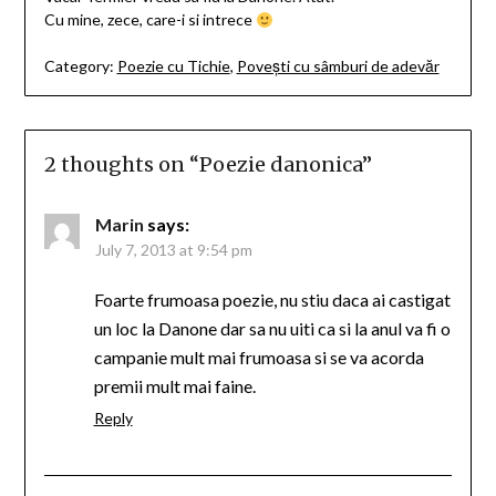
Cu mine, zece, care-i si intrece
Category:
Poezie cu Tichie
,
Povești cu sâmburi de adevăr
2 thoughts on “
Poezie danonica
”
Marin
says:
July 7, 2013 at 9:54 pm
Foarte frumoasa poezie, nu stiu daca ai castigat
un loc la Danone dar sa nu uiti ca si la anul va fi o
campanie mult mai frumoasa si se va acorda
premii mult mai faine.
Reply