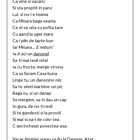
Ca vine si vacaru’
Si sta proptit in paru’
Lui, si nu-i e teama
Ca Mioara baga seama
Ce el se uita cu pofta tare
Cu gand la uger mare
Ca-i plin de lapte bun
Iar Mioara…
E nebun!
Ia d-aci un
danonel
Sa-ti mai revii nitel
Ia cu fructe, merge struna
Ca sa facem Casa buna
Linge tu, un danonino mic
Sa te simti mai bine-un pic
Baga tu, si un danap
Sa mergem, sa-ti dau un cap
In gura, de nu-ti revii
Si te gandesti si la prostii
Si mai scoa-l de colo-sea
C-am incheiat povestea-asa.
Vacar-fermier vreau sa fiu la Danone. Atat.