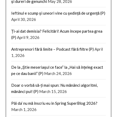
și dureri de genunchi
May 28, 2026
Ieftinul e scump și uneori vine cu ședință de urgență (P)
April 30, 2026
Ți-ai dat demisia? Felicitări! Acum începe partea grea
(P)
April 9, 2026
Antreprenori fără limite – Podcast fără filtre (P)
April
1, 2026
De la „Știe meseriașul ce face” la „Hai să înțeleg exact
pe ce dau banii” (P)
March 24, 2026
Doar o vorbă să-ți mai spun: Nu mănânci algoritmi,
mănânci pui! (P)
March 15, 2026
Păi da’ nu mă înscriu eu in Spring SuperBlog 2026?
March 1, 2026