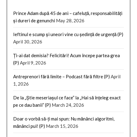
Prince Adam după 45 de ani – cafeluță, responsabilități
și dureri de genunchi
May 28, 2026
Ieftinul e scump și uneori vine cu ședință de urgență (P)
April 30, 2026
Ți-ai dat demisia? Felicitări! Acum începe partea grea
(P)
April 9, 2026
Antreprenori fără limite – Podcast fără filtre (P)
April
1, 2026
De la „Știe meseriașul ce face” la „Hai să înțeleg exact
pe ce dau banii” (P)
March 24, 2026
Doar o vorbă să-ți mai spun: Nu mănânci algoritmi,
mănânci pui! (P)
March 15, 2026