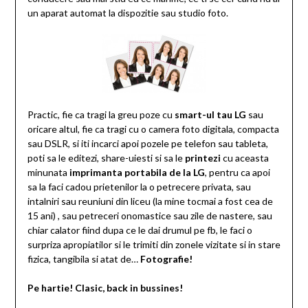
un aparat automat la dispozitie sau studio foto.
Practic, fie ca tragi la greu poze cu
smart-ul tau LG
sau
oricare altul, fie ca tragi cu o camera foto digitala, compacta
sau DSLR, si iti incarci apoi pozele pe telefon sau tableta,
poti sa le editezi, share-uiesti si sa le
printezi
cu aceasta
minunata
imprimanta portabila de la LG
, pentru ca apoi
sa la faci cadou prietenilor la o petrecere privata, sau
intalniri sau reuniuni din liceu (la mine tocmai a fost cea de
15 ani) , sau petreceri onomastice sau zile de nastere, sau
chiar calator fiind dupa ce le dai drumul pe fb, le faci o
surpriza apropiatilor si le trimiti din zonele vizitate si in stare
fizica, tangibila si atat de…
Fotografie!
Pe hartie! Clasic, back in bussines!