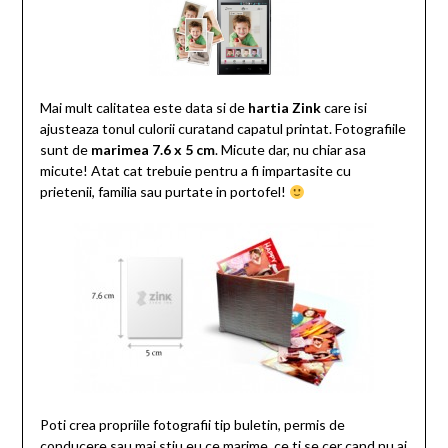
Mai mult calitatea este data si de
hartia Zink
care isi
ajusteaza tonul culorii curatand capatul printat. Fotografiile
sunt de
marimea 7.6 x 5 cm
. Micute dar, nu chiar asa
micute! Atat cat trebuie pentru a fi impartasite cu
prietenii, familia sau purtate in portofel!
Poti crea propriile fotografii tip buletin, permis de
conducere sau mai stiu eu ce marime, ce ti se cer cand nu ai