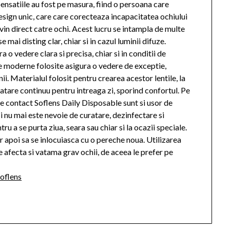
ensatiile au fost pe masura, fiind o persoana care
esign unic, care care corecteaza incapacitatea ochiului
vin direct catre ochi. Acest lucru se intampla de multe
 mai disting clar, chiar si in cazul luminii difuze.
 o vedere clara si precisa, chiar si in conditii de
iile moderne folosite asigura o vedere de exceptie,
ii. Materialul folosit pentru crearea acestor lentile, la
ratare continuu pentru intreaga zi, sporind confortul. Pe
e de contact Soflens Daily Disposable sunt si usor de
si nu mai este nevoie de curatare, dezinfectare si
tru a se purta ziua, seara sau chiar si la ocazii speciale.
r apoi sa se inlocuiasca cu o pereche noua. Utilizarea
te afecta si vatama grav ochii, de aceea le prefer pe
soflens