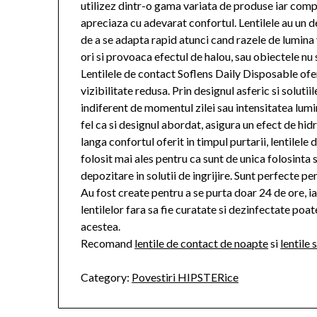
utilizez dintr-o gama variata de produse iar comp
apreciaza cu adevarat confortul. Lentilele au un d
de a se adapta rapid atunci cand razele de lumina 
ori si provoaca efectul de halou, sau obiectele nu se
Lentilele de contact Soflens Daily Disposable ofera
vizibilitate redusa. Prin designul asferic si solut
indiferent de momentul zilei sau intensitatea lumin
fel ca si designul abordat, asigura un efect de hid
langa confortul oferit in timpul purtarii, lentilel
folosit mai ales pentru ca sunt de unica folosinta 
depozitare in solutii de ingrijire. Sunt perfecte pen
Au fost create pentru a se purta doar 24 de ore, ia
lentilelor fara sa fie curatate si dezinfectate poa
acestea.
Recomand
lentile de contact de noapte
si
lentile 
Category:
Povestiri HIPSTERice