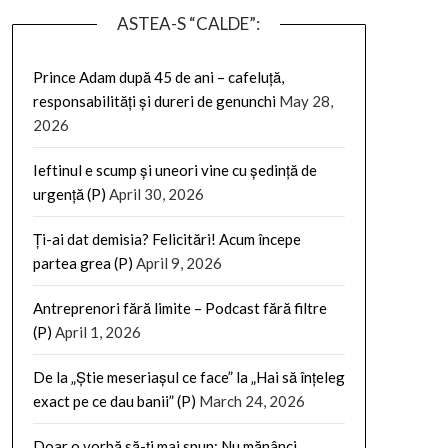
ASTEA-S “CALDE”:
Prince Adam după 45 de ani – cafeluță,
responsabilități și dureri de genunchi
May 28,
2026
Ieftinul e scump și uneori vine cu ședință de
urgență (P)
April 30, 2026
Ți-ai dat demisia? Felicitări! Acum începe
partea grea (P)
April 9, 2026
Antreprenori fără limite – Podcast fără filtre
(P)
April 1, 2026
De la „Știe meseriașul ce face” la „Hai să înțeleg
exact pe ce dau banii” (P)
March 24, 2026
Doar o vorbă să-ți mai spun: Nu mănânci