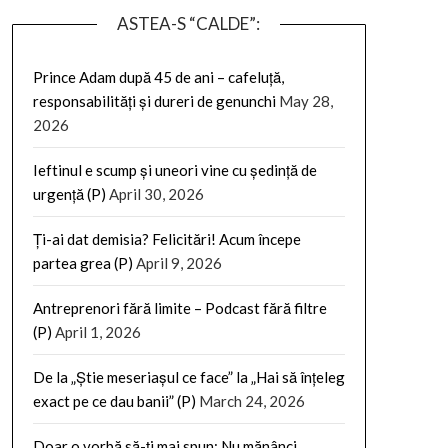
ASTEA-S “CALDE”:
Prince Adam după 45 de ani – cafeluță,
responsabilități și dureri de genunchi
May 28,
2026
Ieftinul e scump și uneori vine cu ședință de
urgență (P)
April 30, 2026
Ți-ai dat demisia? Felicitări! Acum începe
partea grea (P)
April 9, 2026
Antreprenori fără limite – Podcast fără filtre
(P)
April 1, 2026
De la „Știe meseriașul ce face” la „Hai să înțeleg
exact pe ce dau banii” (P)
March 24, 2026
Doar o vorbă să-ți mai spun: Nu mănânci