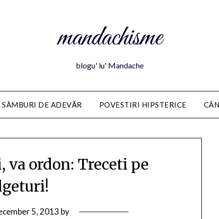
mandachisme
blogu' lu' Mandache
 SÂMBURI DE ADEVĂR
POVESTIRI HIPSTERICE
CÂN
 va ordon: Treceti pe
geturi!
ecember 5, 2013
by