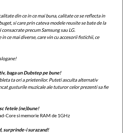
alitate din ce in ce mai buna, calitate ce se reflecta in
 buget, si care prin cateva modele reusite se bate de la
duri consacrate precum Samsung sau LG.
in ce mai diverse, care vin cu accesorii fistichii, ce
 slogane!
ctiv, baga un Dubstep pe bune!
leta ta ori a prietenilor. Puteti asculta alternativ
incat gusturile muzicale ale tuturor celor prezenti sa fie
esc fetele (ne)bune!
Quad-Core si memorie RAM de 1GHz
nd, surprinde-i surazand!