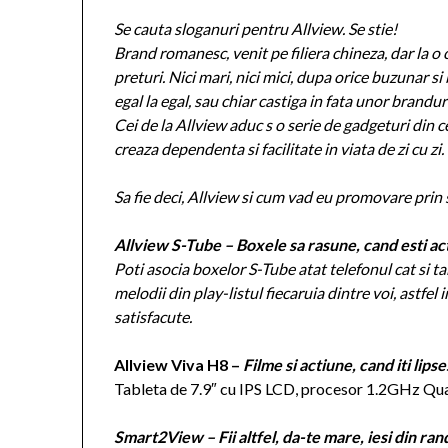
Se cauta sloganuri pentru Allview. Se stie!
Brand romanesc, venit pe filiera chineza, dar la o c
preturi. Nici mari, nici mici, dupa orice buzunar si
egal la egal, sau chiar castiga in fata unor bran
Cei de la Allview aduc s o serie de gadgeturi din ce 
creaza dependenta si facilitate in viata de zi cu zi.
Sa fie deci, Allview si cum vad eu promovare prin
Allview S-Tube – Boxele sa rasune, cand esti a
Poti asocia boxelor S-Tube atat telefonul cat si tab
melodii din play-listul fiecaruia dintre voi, astfel 
satisfacute.
Allview Viva H8 –
Filme si actiune, cand iti lips
Tableta de 7.9″ cu IPS LCD, procesor 1.2GHz 
Smart2View – Fii altfel, da-te mare, iesi din ra