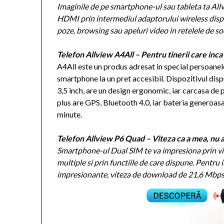
Imaginile de pe smartphone-ul sau tableta ta Allv
HDMI prin intermediul adaptorului wireless display
poze, browsing sau apeluri video in retelele de so
Telefon Allview A4All – Pentru tinerii care inca m
A4All este un produs adresat in special persoanelo
smartphone la un pret accesibil. Dispozitivul di
3,5 inch, are un design ergonomic, iar carcasa de p
plus are GPS, Bluetooth 4.0, iar bateria genero
minute.
Telefon Allview P6 Quad – Viteza ca a mea, nu
Smartphone-ul Dual SIM te va impresiona prin vite
multiple si prin functiile de care dispune. Pentru
impresionante, viteza de download de 21,6 Mbps