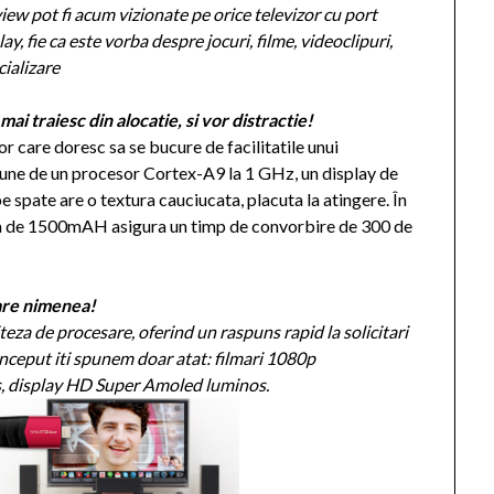
iew pot fi acum vizionate pe orice televizor cu port
, fie ca este vorba despre jocuri, filme, videoclipuri,
cializare
ai traiesc din alocatie, si vor distractie!
r care doresc sa se bucure de facilitatile unui
spune de un procesor Cortex-A9 la 1 GHz, un display de
e spate are o textura cauciucata, placuta la atingere. În
asa de 1500mAH asigura un timp de convorbire de 300 de
 are nimenea!
za de procesare, oferind un raspuns rapid la solicitari
 inceput iti spunem doar atat: filmari 1080p
, display HD Super Amoled luminos.