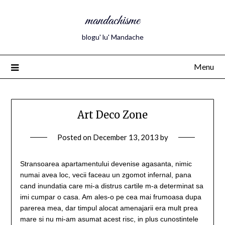
mandachisme
blogu' lu' Mandache
Menu
Art Deco Zone
Posted on
December 13, 2013
by
Stransoarea apartamentului devenise agasanta, nimic
numai avea loc, vecii faceau un zgomot infernal, pana
cand inundatia care mi-a distrus cartile m-a determinat sa
imi cumpar o casa. Am ales-o pe cea mai frumoasa dupa
parerea mea, dar timpul alocat amenajarii era mult prea
mare si nu mi-am asumat acest risc, in plus cunostintele