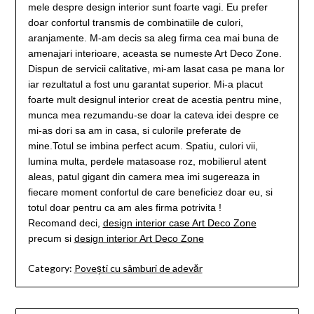
mele despre design interior sunt foarte vagi. Eu prefer
doar confortul transmis de combinatiile de culori,
aranjamente. M-am decis sa aleg firma cea mai buna de
amenajari interioare, aceasta se numeste Art Deco Zone.
Dispun de servicii calitative, mi-am lasat casa pe mana lor
iar rezultatul a fost unu garantat superior. Mi-a placut
foarte mult designul interior creat de acestia pentru mine,
munca mea rezumandu-se doar la cateva idei despre ce
mi-as dori sa am in casa, si culorile preferate de
mine.Totul se imbina perfect acum. Spatiu, culori vii,
lumina multa, perdele matasoase roz, mobilierul atent
aleas, patul gigant din camera mea imi sugereaza in
fiecare moment confortul de care beneficiez doar eu, si
totul doar pentru ca am ales firma potrivita !
Recomand deci,
design interior case Art Deco Zone
precum si
design interior Art Deco Zone
Category:
Povești cu sâmburi de adevăr