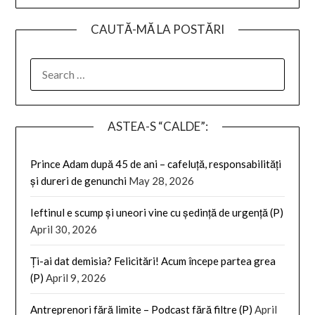
CAUTĂ-MĂ LA POSTĂRI
SEARCH
FOR:
ASTEA-S “CALDE”:
Prince Adam după 45 de ani – cafeluță, responsabilități
și dureri de genunchi
May 28, 2026
Ieftinul e scump și uneori vine cu ședință de urgență (P)
April 30, 2026
Ți-ai dat demisia? Felicitări! Acum începe partea grea
(P)
April 9, 2026
Antreprenori fără limite – Podcast fără filtre (P)
April