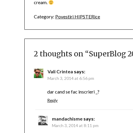
cream.
Category:
Povestiri HIPSTERice
2 thoughts on “
SuperBlog 2
Vali Crintea
says:
March 3, 2014 at 6:56 pm
dar cand se fac inscrieri _?
Reply
mandachisme
says:
March 3, 2014 at 8:11 pm