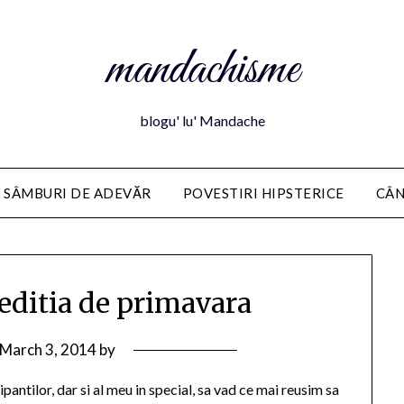
mandachisme
blogu' lu' Mandache
 SÂMBURI DE ADEVĂR
POVESTIRI HIPSTERICE
CÂN
editia de primavara
March 3, 2014
by
pantilor, dar si al meu in special, sa vad ce mai reusim sa