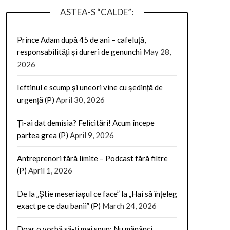
ASTEA-S “CALDE”:
Prince Adam după 45 de ani – cafeluță,
responsabilități și dureri de genunchi
May 28,
2026
Ieftinul e scump și uneori vine cu ședință de
urgență (P)
April 30, 2026
Ți-ai dat demisia? Felicitări! Acum începe
partea grea (P)
April 9, 2026
Antreprenori fără limite – Podcast fără filtre
(P)
April 1, 2026
De la „Știe meseriașul ce face” la „Hai să înțeleg
exact pe ce dau banii” (P)
March 24, 2026
Doar o vorbă să-ți mai spun: Nu mănânci