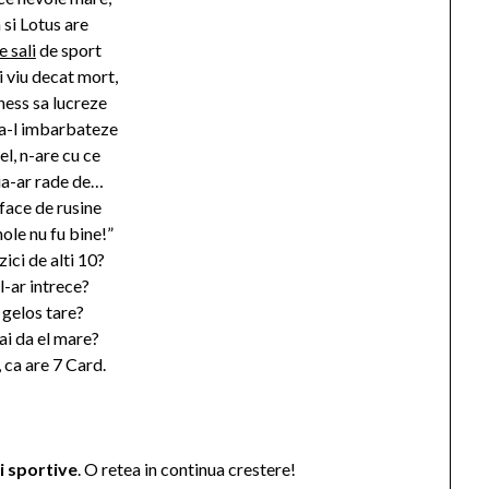
si Lotus are
e sali
de sport
i viu decat mort,
tness sa lucreze
sa-l imbarbateze
el, n-are cu ce
ia-ar rade de…
 face de rusine
le nu fu bine!”
zici de alti 10?
l-ar intrece?
i gelos tare?
ai da el mare?
, ca are 7 Card.
i sportive
. O retea in continua crestere!