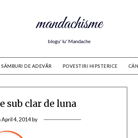
mandachisme
blogu' lu' Mandache
 SÂMBURI DE ADEVĂR
POVESTIRI HIPSTERICE
CÂN
e sub clar de luna
n
April 4, 2014
by