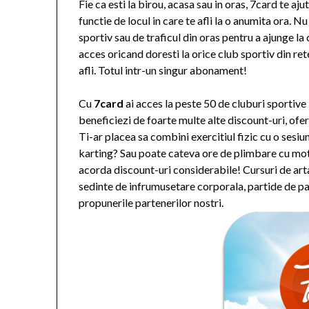
Fie ca esti la birou, acasa sau in oras, 7card te aju
functie de locul in care te afli la o anumita ora. 
sportiv sau de traficul din oras pentru a ajunge la 
acces oricand doresti la orice club sportiv din ret
afli. Totul intr-un singur abonament!
Cu
7card
ai acces la peste 50 de cluburi sportive 
beneficiezi de foarte multe alte discount-uri, oferit
Ti-ar placea sa combini exercitiul fizic cu o sesiu
karting? Sau poate cateva ore de plimbare cu moto
acorda discount-uri considerabile! Cursuri de arta
sedinte de infrumusetare corporala, partide de pai
propunerile partenerilor nostri.