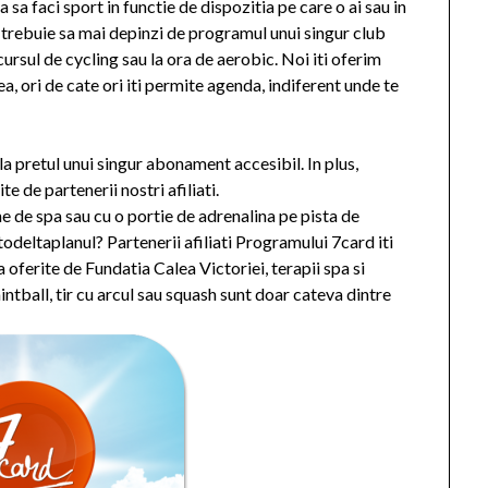
ta sa faci sport in functie de dispozitia pe care o ai sau in
Nu trebuie sa mai depinzi de programul unui singur club
cursul de cycling sau la ora de aerobic. Noi iti oferim
ea, ori de cate ori iti permite agenda, indiferent unde te
la pretul unui singur abonament accesibil. In plus,
e de partenerii nostri afiliati.
ne de spa sau cu o portie de adrenalina pe pista de
deltaplanul? Partenerii afiliati Programului 7card iti
 oferite de Fundatia Calea Victoriei, terapii spa si
ntball, tir cu arcul sau squash sunt doar cateva dintre