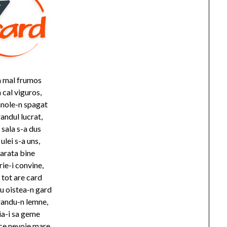
n mal frumos
 cal viguros,
nole-n spagat
andul lucrat,
 sala s-a dus
 ulei s-a uns,
arata bine
rie-i convine,
tot are card
u oistea-n gard
randu-n lemne,
a-i sa geme
ce nevoie mare,