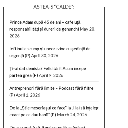
ASTEA-S “CALDE”:
Prince Adam după 45 de ani – cafeluță,
responsabilități și dureri de genunchi
May 28,
2026
Ieftinul e scump și uneori vine cu ședință de
urgență (P)
April 30, 2026
Ți-ai dat demisia? Felicitări! Acum începe
partea grea (P)
April 9, 2026
Antreprenori fără limite – Podcast fără filtre
(P)
April 1, 2026
De la „Știe meseriașul ce face” la „Hai să înțeleg
exact pe ce dau banii” (P)
March 24, 2026
Doar o vorbă să-ți mai spun: Nu mănânci