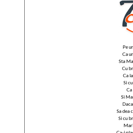
Pe u
Ca un
Sta Ma
Cu br
Ca la
Si cu
Ca 
Si Ma
Daca 
Sa dea c
Si cu b
Mari
Ca-i pla