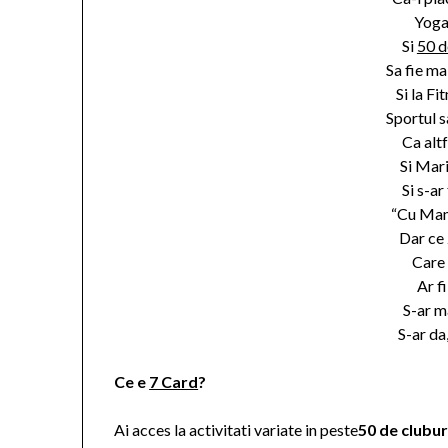
Yoga 
Si
50 d
Sa fie ma
Si la Fi
Sportul 
Ca altf
Si Mar
Si s-ar
“Cu Mano
Dar ce 
Care 
Ar f
S-ar m
S-ar da
Ce e
7 Card
?
Ai acces la activitati variate in peste
50 de clubur