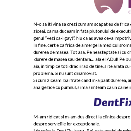
N-o sa iti vina sa crezi cum am scapat eu de frica d
ziceai, ca ma duceam in fata plutonului de executie
genul “vezi ca-i gay!”. Nu ca as avea ceva impotri
In fine, cert e ca frica de a merge la medicul srom
durerea de masea. Tot asa. Pe neasteptate si cu chi
durere de masea sau dentara… ala e IADul! Pe bune!
aia, in timp ce toti dracii rad de tine, si te arat
problema. Si nu sunt dinamovist.
Si cum ziceam, bai frate cand m-a palit durerea, a
analgezice cu pumnul, si ma simteam ca un caine i
M-am ridicat si m-am dus direct la clinica despre c
despre
serviciile
lor exceptionale.
Ma refer la DentFix Ivory . Bai, este genial de mi