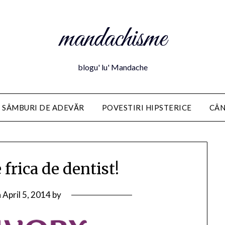
mandachisme
blogu' lu' Mandache
 SÂMBURI DE ADEVĂR
POVESTIRI HIPSTERICE
CÂN
frica de dentist!
n
April 5, 2014
by