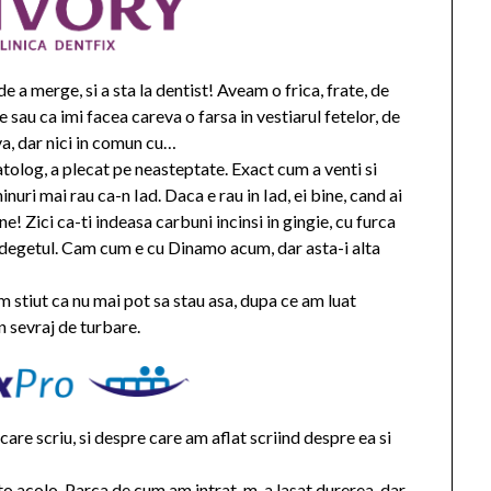
e a merge, si a sta la dentist! Aveam o frica, frate, de
 sau ca imi facea careva o farsa in vestiarul fetelor, de
va, dar nici in comun cu…
atolog, a plecat pe neasteptate. Exact cum a venti si
nuri mai rau ca-n Iad. Daca e rau in Iad, ei bine, cand ai
 Zici ca-ti indeasa carbuni incinsi in gingie, cu furca
a cu degetul. Cam cum e cu Dinamo acum, dar asta-i alta
m stiut ca nu mai pot sa stau asa, dupa ce am luat
n sevraj de turbare.
are scriu, si despre care am aflat scriind despre ea si
sto acolo. Parca de cum am intrat, m-a lasat durerea, dar