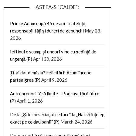
ASTEA-S “CALDE”:
Prince Adam după 45 de ani – cafeluță,
responsabilități și dureri de genunchi
May 28,
2026
Ieftinul e scump și uneori vine cu ședință de
urgență (P)
April 30, 2026
Ți-ai dat demisia? Felicitări! Acum începe
partea grea (P)
April 9, 2026
Antreprenori fără limite – Podcast fără filtre
(P)
April 1, 2026
De la „Știe meseriașul ce face” la „Hai să înțeleg
exact pe ce dau banii” (P)
March 24, 2026
Doar o vorbă să-ți mai spun: Nu mănânci