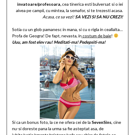
invatoare/profesoara,
cea tinerica esti bulversat si o iei
aivea pe campii, cu mintea, la semafor, si te trezesti acasa.
Acasa, ce sa vezi!
SA VEZI SI SA NU CREZI!
Sotia cu un glob pamanesc in mana, si cu o rigla in ceallalta…
Profa de Geogra! De fapt, nevasta, in
costum de baie
!
Uuu, am fost elev rau! Meditati-ma! Pedepsiti-ma!
Si ca un bonus foto, la ce ne ofera cei de la
SevenSins
, cine
nu-si doreste pana la urma sa fie asteptat asa, de
iubita/sotie/amanta/prietena/sefa sau chiar de fetele ce