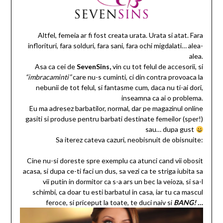
Altfel, femeia ar fi fost creata urata. Urata si atat. Fara
inflorituri, fara solduri, fara sani, fara ochi migdalati… alea-
alea.
Asa ca cei de
SevenSins,
vin cu tot felul de accesorii, si
“imbracaminti”
care nu-s cuminti, ci din contra provoaca la
nebunii de tot felul, si fantasme cum, daca nu ti-ai dori,
inseamna ca ai o problema.
Eu ma adresez barbatilor, normal, dar pe magazinul online
gasiti si produse pentru barbati destinate femeilor (sper!)
sau… dupa gust
Sa iterez cateva cazuri, neobisnuit de obisnuite:
Cine nu-si doreste spre exemplu ca atunci cand vii obosit
acasa, si dupa ce-ti faci un dus, sa vezi ca te striga iubita sa
vii putin in dormitor ca s-a ars un bec la veioza, si sa-l
schimbi, ca doar tu esti barbatul in casa, iar tu ca mascul
feroce, si priceput la toate, te duci naiv si
BANG! …