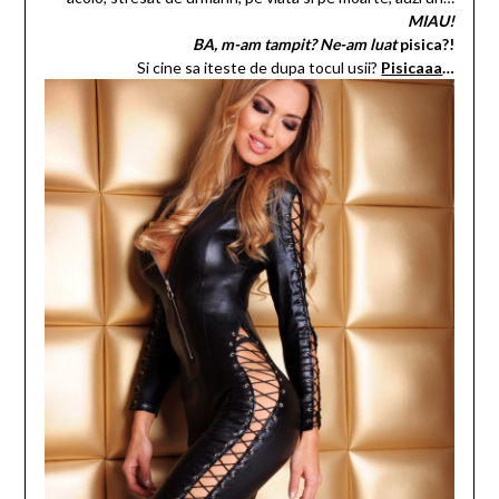
MIAU!
BA, m-am tampit? Ne-am luat
pisica?!
Si cine sa iteste de dupa tocul usii?
Pisicaaa
…