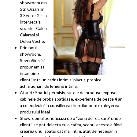
showroom din
Str. Orzari nr.
3 Sector 2 – la
intersectia
strazilor Calea
Calarasi si
Delea Veche.
Prin noul
showroom,
SevenSins isi
propunem sa
intampine
clientii intr-un cadru intim si placut, propice
achizitionarii de lenjerie intima.
Atuuri : Spatiul permisiv, sutele de produse expuse,
cabinele de proba spatioase, experienta de peste 4 ani
a colectivului in consilierea clientilor pentru alegerea
produsului ideal
Showroomul beneficiaza de o “zona de relaxare” unde
clientii se pot delecta cu o cafea, scopul acesteia fiind
crearea unui spatiu cat mai intim, atat de necesar in