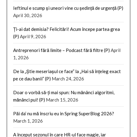
Ieftinul e scump și uneori vine cu ședință de urgență (P)
April 30, 2026
Ți-ai dat demisia? Felicitări! Acum începe partea grea
(P)
April 9, 2026
Antreprenori fără limite – Podcast fără filtre (P)
April
1, 2026
De la „Știe meseriașul ce face” la „Hai să înțeleg exact
pe ce dau banii” (P)
March 24, 2026
Doar o vorbă să-ți mai spun: Nu mănânci algoritmi,
mănânci pui! (P)
March 15, 2026
Păi da’ nu mă înscriu eu in Spring SuperBlog 2026?
March 1, 2026
A început sezonul în care HR-ul face magie, iar