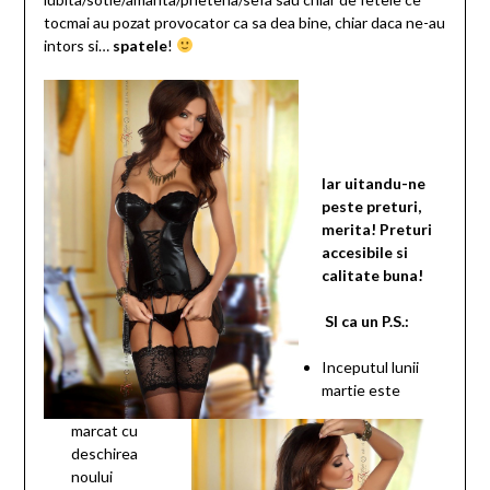
tocmai au pozat provocator ca sa dea bine, chiar daca ne-au
intors si…
spatele
!
Iar uitandu-ne
peste preturi,
merita! Preturi
accesibile si
calitate buna!
SI ca un P.S.:
Inceputul lunii
martie este
marcat cu
deschirea
noului