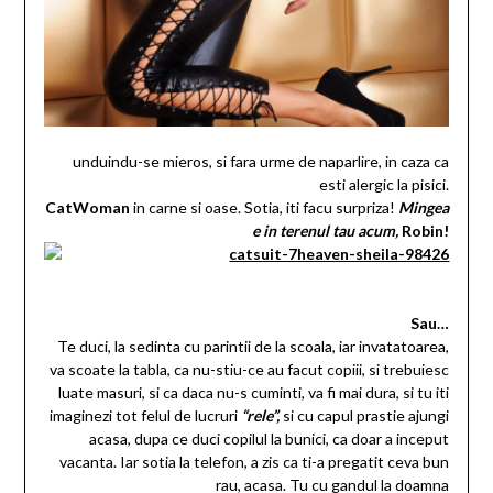
unduindu-se mieros, si fara urme de naparlire, in caza ca
esti alergic la pisici.
CatWoman
in carne si oase. Sotia, iti facu surpriza!
Mingea
e in terenul tau acum,
Robin!
Sau…
Te duci, la sedinta cu parintii de la scoala, iar invatatoarea,
va scoate la tabla, ca nu-stiu-ce au facut copiii, si trebuiesc
luate masuri, si ca daca nu-s cuminti, va fi mai dura, si tu iti
imaginezi tot felul de lucruri
“rele”,
si cu capul prastie ajungi
acasa, dupa ce duci copilul la bunici, ca doar a inceput
vacanta. Iar sotia la telefon, a zis ca ti-a pregatit ceva bun
rau, acasa. Tu cu gandul la doamna