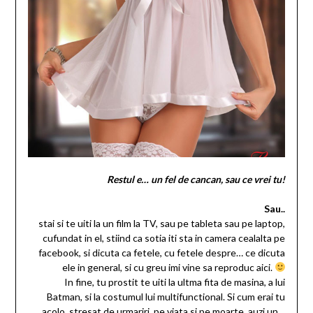
Restul e… un fel de cancan, sau ce vrei tu!
Sau..
stai si te uiti la un film la TV, sau pe tableta sau pe laptop,
cufundat in el, stiind ca sotia iti sta in camera cealalta pe
facebook, si dicuta ca fetele, cu fetele despre… ce dicuta
ele in general, si cu greu imi vine sa reproduc aici.
In fine, tu prostit te uiti la ultma fita de masina, a lui
Batman, si la costumul lui multifunctional. Si cum erai tu
acolo, stresat de urmariri, pe viata si pe moarte, auzi un…