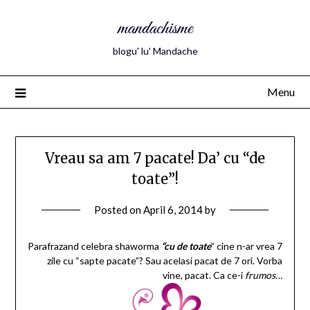
mandachisme
blogu' lu' Mandache
Menu
Vreau sa am 7 pacate! Da’ cu “de
toate”!
Posted on
April 6, 2014
by
Parafrazand celebra shaworma
“cu de toate
” cine n-ar vrea 7
zile cu “sapte pacate”? Sau acelasi pacat de 7 ori. Vorba
vine, pacat. Ca ce-i
frumos…