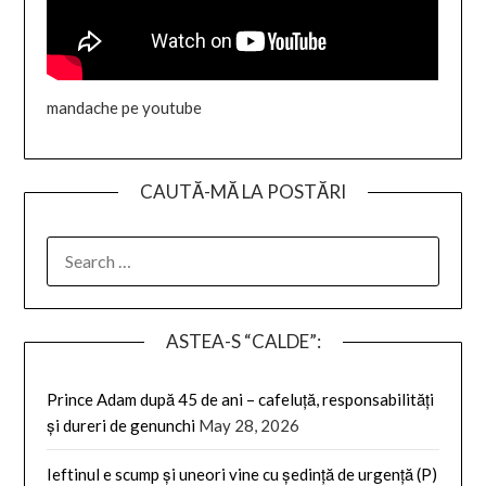
mandache pe youtube
CAUTĂ-MĂ LA POSTĂRI
SEARCH
FOR:
ASTEA-S “CALDE”:
Prince Adam după 45 de ani – cafeluță, responsabilități
și dureri de genunchi
May 28, 2026
Ieftinul e scump și uneori vine cu ședință de urgență (P)