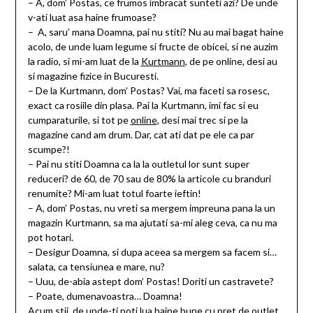
– A, dom’ Postas, ce frumos imbracat sunteti azi? De unde
v-ati luat asa haine frumoase?
– A, saru’ mana Doamna, pai nu stiti? Nu au mai bagat haine
acolo, de unde luam legume si fructe de obicei, si ne auzim
la radio, si mi-am luat de la
Kurtmann
, de pe online, desi au
si magazine fizice in Bucuresti.
– De la Kurtmann, dom’ Postas? Vai, ma faceti sa rosesc,
exact ca rosiile din plasa. Pai la Kurtmann, imi fac si eu
cumparaturile, si tot pe
online
, desi mai trec si pe la
magazine cand am drum. Dar, cat ati dat pe ele ca par
scumpe?!
– Pai nu stiti Doamna ca la la outletul lor sunt super
reduceri? de 60, de 70 sau de 80% la articole cu branduri
renumite? Mi-am luat totul foarte ieftin!
– A, dom’ Postas, nu vreti sa mergem impreuna pana la un
magazin Kurtmann, sa ma ajutati sa-mi aleg ceva, ca nu ma
pot hotari.
– Desigur Doamna, si dupa aceea sa mergem sa facem si…
salata, ca tensiunea e mare, nu?
– Uuu, de-abia astept dom’ Postas! Doriti un castravete?
– Poate, dumenavoastra… Doamna!
Acum stii, de unde-ti poti lua haine bune cu pret de outlet,