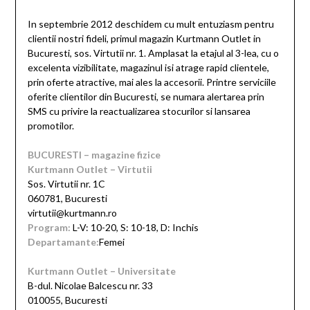
In septembrie 2012 deschidem cu mult entuziasm pentru
clientii nostri fideli, primul magazin Kurtmann Outlet in
Bucuresti, sos. Virtutii nr. 1. Amplasat la etajul al 3-lea, cu o
excelenta vizibilitate, magazinul isi atrage rapid clientele,
prin oferte atractive, mai ales la accesorii. Printre serviciile
oferite clientilor din Bucuresti, se numara alertarea prin
SMS cu privire la reactualizarea stocurilor si lansarea
promotilor.
BUCURESTI – magazine fizice
Kurtmann Outlet – Virtutii
Sos. Virtutii nr. 1C
060781, Bucuresti
virtutii@kurtmann.ro
Program:
L-V: 10-20, S: 10-18, D: Inchis
Departamante:
Femei
Kurtmann Outlet – Universitate
B-dul. Nicolae Balcescu nr. 33
010055, Bucuresti