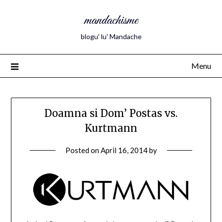
mandachisme
blogu' lu' Mandache
Menu
Doamna si Dom’ Postas vs.
Kurtmann
Posted on
April 16, 2014
by