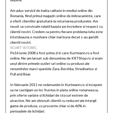
Am adus servicii de inalta calitate in mediul online din
Romania, fiind primul magazin online de imbracaminte, care
a oferit clientilor gratuitate la returnarea produselor. Am
reusit sa construim relatii bazate pe incredere si respect cu
clientii nostri. Credem ca pentru fiecare problema ivita este
intotdeauna o rezolvare chiar mai buna decat s-au gandit
clientii nostri.
SCURT ISTORIC
Pe16 iunie 2008 a fost prima zi in care Kurtmann.ro a fost
online. Ne-am lansat sub denumirea de KRTShop.ro si eram
unul dintre primele outlet-uri online cu produse ale
renumitelor marci spaniole Zara, Bershka, Stradivarius si
Pull and Bear.
In februarie 2011 ne redenumim in Kurtmann.ro si incepem
sa ne castigam un loc fruntas in piata online romaneasca,
prin oferte variate si lichidari de stocuri extrem de
atractive. Ne-am obisnuit clientii cu reduceri ale intergii
game de produse, cu procente chiar si de 60% in
perioadele de lichidari.