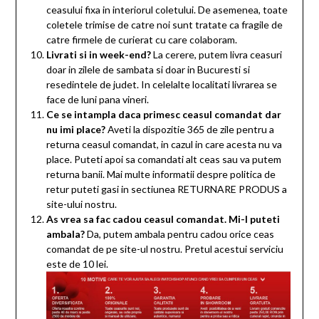
ceasului fixa in interiorul coletului. De asemenea, toate
coletele trimise de catre noi sunt tratate ca fragile de
catre firmele de curierat cu care colaboram.
Livrati si in week-end?
La cerere, putem livra ceasuri
doar in zilele de sambata si doar in Bucuresti si
resedintele de judet. In celelalte localitati livrarea se
face de luni pana vineri.
Ce se intampla daca primesc ceasul comandat dar
nu imi place?
Aveti la dispozitie 365 de zile pentru a
returna ceasul comandat, in cazul in care acesta nu va
place. Puteti apoi sa comandati alt ceas sau va putem
returna banii. Mai multe informatii despre politica de
retur puteti gasi in sectiunea RETURNARE PRODUS a
site-ului nostru.
As vrea sa fac cadou ceasul comandat.
Mi-l puteti
ambala?
Da, putem ambala pentru cadou orice ceas
comandat de pe site-ul nostru. Pretul acestui serviciu
este de 10 lei.