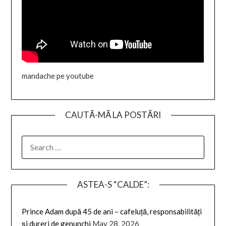
mandache pe youtube
CAUTĂ-MĂ LA POSTĂRI
SEARCH
FOR:
ASTEA-S “CALDE”:
Prince Adam după 45 de ani – cafeluță, responsabilități
și dureri de genunchi
May 28, 2026