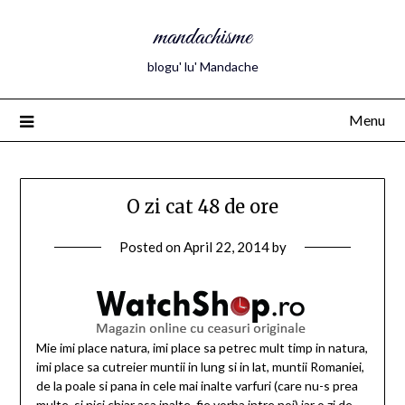
mandachisme
blogu' lu' Mandache
Menu
O zi cat 48 de ore
Posted on
April 22, 2014
by
Mie imi place natura, imi place sa petrec mult timp in natura,
imi place sa cutreier muntii in lung si in lat, muntii Romaniei,
de la poale si pana in cele mai inalte varfuri (care nu-s prea
multe, si nici chiar asa inalte, fie vorba intre noi) iar o zi de