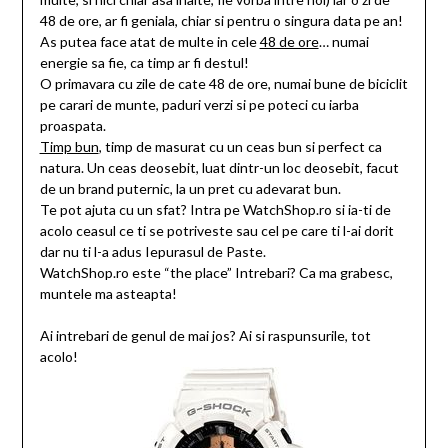
48 de ore, ar fi geniala, chiar si pentru o singura data pe an!
As putea face atat de multe in cele
48 de ore
… numai
energie sa fie, ca timp ar fi destul!
O primavara cu zile de cate 48 de ore, numai bune de biciclit
pe carari de munte, paduri verzi si pe poteci cu iarba
proaspata.
Timp bun
, timp de masurat cu un ceas bun si perfect ca
natura. Un ceas deosebit, luat dintr-un loc deosebit, facut
de un brand puternic, la un pret cu adevarat bun.
Te pot ajuta cu un sfat? Intra pe WatchShop.ro si ia-ti de
acolo ceasul ce ti se potriveste sau cel pe care ti l-ai dorit
dar nu ti l-a adus Iepurasul de Paste.
WatchShop.ro este “the place” Intrebari? Ca ma grabesc,
muntele ma asteapta!
Ai intrebari de genul de mai jos? Ai si raspunsurile, tot
acolo!