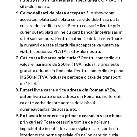
site-ului nostru.
Ce modalitati de plata acceptati?
In showroom
acceptam plata cash, plata cu card de debit sau plata
cu card de credit, in rate. Pentru ceasurile livrate prin
curier puteti plati online cu card bancar (integral sau in
rate) sau ramburs. Pentru mai multe detalii referitoare
la numarul de rate si cardurile acceptate va rugam sa
vizitati sectiunea PLATA a site-ului nostru.
Cat costa livrarea prin curier?
Pentru comenzile cu
valoare mai mare de 250 lei (TVA inclus) livrarea este
gratuita oriunde in Romania. Pentru comenzile de pana
in 250 lei (TVA inclus) se percepe o taxa de transport
de 15 lei.
Puteti livra catre orice adresa din Romania?
Da,
putem livra catre orice adresa din Romania, indiferent
ca este vorba despre adresa de la biroul
dumneavoastra, de acasa, etc.
Pot avea incredere ca primesc ceasul in stare buna
prin curier?
Toate ceasurile trimise de noi sunt
impachetate in cutii de carton sigilate care contin in
interior niste perne speciale din nailon care tin cutia