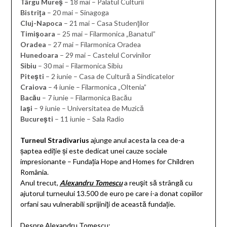
Târgu Mureş
– 18 mai – Palatul Culturii
Bistriţa
– 20 mai – Sinagoga
Cluj-Napoca
– 21 mai – Casa Studenţilor
Timişoara
– 25 mai – Filarmonica „Banatul”
Oradea
– 27 mai – Filarmonica Oradea
Hunedoara
– 29 mai – Castelul Corvinilor
Sibiu
– 30 mai – Filarmonica Sibiu
Piteşti
– 2 iunie – Casa de Cultură a Sindicatelor
Craiova
– 4 iunie – Filarmonica „Oltenia”
Bacău
– 7 iunie – Filarmonica Bacău
Iaşi
– 9 iunie – Universitatea de Muzică
Bucureşti
– 11 iunie – Sala Radio
Turneul Stradivarius
ajunge anul acesta la cea de-a
șaptea ediție și este dedicat unei cauze sociale
impresionante – Fundația Hope and Homes for Children
România.
Anul trecut,
Alexandru Tomescu
a reuşit să strângă cu
ajutorul turneului 13.500 de euro pe care i-a donat copiilor
orfani sau vulnerabili sprijiniţi de această fundație.
Despre Alexandru Tomescu: