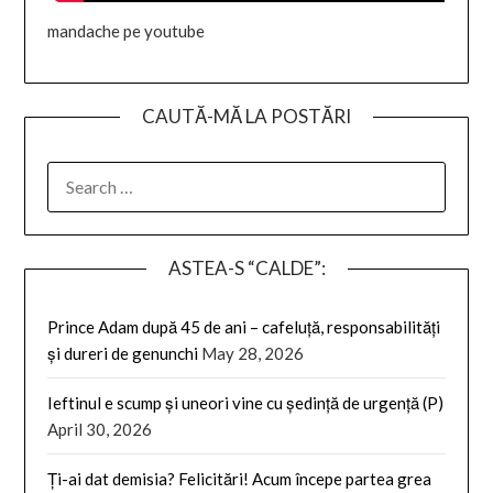
mandache pe youtube
CAUTĂ-MĂ LA POSTĂRI
SEARCH
FOR:
ASTEA-S “CALDE”:
Prince Adam după 45 de ani – cafeluță, responsabilități
și dureri de genunchi
May 28, 2026
Ieftinul e scump și uneori vine cu ședință de urgență (P)
April 30, 2026
Ți-ai dat demisia? Felicitări! Acum începe partea grea