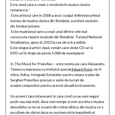
Este omul care a creat o revolutie în muzica clasica
romanesca. ‘
 Este artistul care în 2006 a avut curajul înfiinteze primul
turneu de muzica clasica din România, sustinut exclusiv
din fonduri private.
 Este muzicianul care a creat unul dintre cele mai
cunoscute repere muzicale din România: Turneul National
Stradivarius, ajuns în 2013 la cea de-a 6-a editie.
Este singurul artist clasic român care vinde CD-uri si
DVD-uri în tiraje de peste 5.000 de exemplare!
In The Mood for Prokofiev – este reteta pe care Alexandru
Tomescu impreuna cu invitatul special
Eduard Kunz
, ne-0
ofera. Adica, Integrala Sonatelor pentru vioara si pian de
Serghei Prokofiev, precum o serie de lucrari de
acelasi compozitor pentru aceste douaă instrumente.
Un proiect tare interesant in care cred ca ne vom regasi
putin sau mai mult, daca vom merge si vom asculta o muzica
deosebita ce na va scoate din rutina zilnica, din muzica ce o
ascultam de obicei daca nu suntem niste impatimiti ai