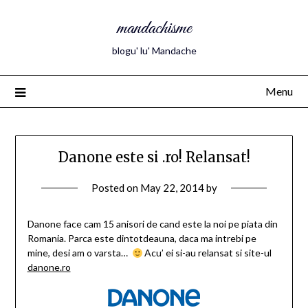
mandachisme
blogu' lu' Mandache
Menu
Danone este si .ro! Relansat!
Posted on
May 22, 2014
by
Danone face cam 15 anisori de cand este la noi pe piata din
Romania. Parca este dintotdeauna, daca ma intrebi pe
mine, desi am o varsta…
Acu’ ei si-au relansat si site-ul
danone.ro