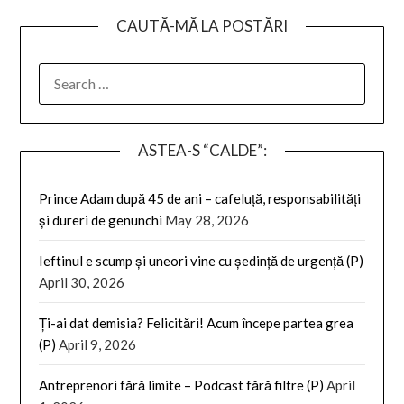
CAUTĂ-MĂ LA POSTĂRI
SEARCH
FOR:
ASTEA-S “CALDE”:
Prince Adam după 45 de ani – cafeluță, responsabilități
și dureri de genunchi
May 28, 2026
Ieftinul e scump și uneori vine cu ședință de urgență (P)
April 30, 2026
Ți-ai dat demisia? Felicitări! Acum începe partea grea
(P)
April 9, 2026
Antreprenori fără limite – Podcast fără filtre (P)
April