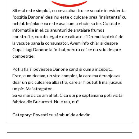
Site-ul este simplut, cu ceva albastru ce scoate in evidenta
“pozitia Danone” desi nu este o culoare prea “insistenta” cu
ochiul. Imi place ca este asa cum trebuie sa fie. Cu toate
informatiile in el, cu anunturi de angajare frumos
construite, cu info legate de calitate si Drumul laptelui, de
la vacute pana la consumator. Avem info chiar si despre
Cupa Hagi Danone la fotbal, pentru cei ce nu stiu despre
competitie.
Poti afla si povestea Danone cand si cum a inceput…
Este, cum ziceam, un site complet, la care ma deranjeaza
doar un pic culoarea albastra, care ar fi putut fi mai jucaus
un pic. Mai atragator.
Sa va mai zic ce am aflat. Cica o zi pe saptamana poti vizita
fabrica din Bucuresti. Nu e rau, nu?
Category:
Povești cu sâmburi de adevăr