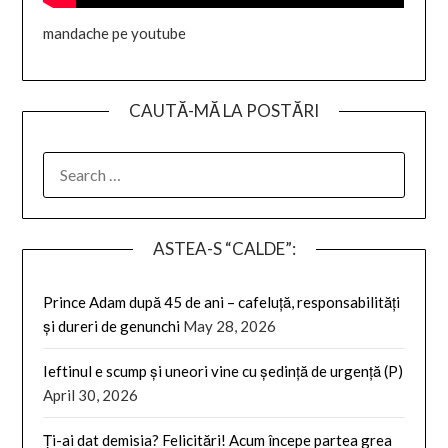
mandache pe youtube
CAUTĂ-MĂ LA POSTĂRI
SEARCH
FOR:
ASTEA-S “CALDE”:
Prince Adam după 45 de ani – cafeluță, responsabilități
și dureri de genunchi
May 28, 2026
Ieftinul e scump și uneori vine cu ședință de urgență (P)
April 30, 2026
Ți-ai dat demisia? Felicitări! Acum începe partea grea