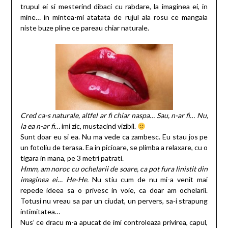
trupul ei si mesterind dibaci cu rabdare, la imaginea ei, in
mine… in mintea-mi atatata de rujul ala rosu ce mangaia
niste buze pline ce pareau chiar naturale.
Cred ca-s naturale, altfel ar fi chiar naspa…
Sau, n-ar fi…
Nu,
la ea n-ar fi
… imi zic, mustacind vizibil.
Sunt doar eu si ea. Nu ma vede ca zambesc. Eu stau jos pe
un fotoliu de terasa. Ea in picioare, se plimba a relaxare, cu o
tigara in mana, pe 3 metri patrati.
Hmm, am noroc cu ochelarii de soare, ca pot fura linistit din
imaginea ei
…
He-He.
Nu stiu cum de nu mi-a venit mai
repede ideea sa o privesc in voie, ca doar am ochelarii.
Totusi nu vreau sa par un ciudat, un pervers, sa-i strapung
intimitatea…
Nus’ ce dracu m-a apucat de imi controleaza privirea, capul,