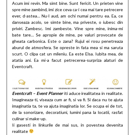
Acum imi revin. Ma simt bine. Sunt fericit. Un prieten vine
spre mine zambind, imi zice ceva ca-i cea mai tare petrecere
ever, d-astea… Nu-l aud, am ochi numai pentru ea. Ea, ce
danseaza acolo, se simte bine, ma priveste, o iubesc din
priviri. Zambesc. Imi zambeste. Vine spre mine, inima-mi
bate tare… Se apropie de mine, pe valuri provocate de
gheata carbonica. Este o zana? Rujul ei rosu penetreaza
aburul de atmosfera. Se opreste in fata mea si ma saruta
scurt. O clipa cat un mileniu. Ea este Elsa. Iubita mea, de
atatia ani. Ea mi-a facut petrecerea-surpriza alaturi de
Eventcraft.
Eventcraft – Event Planner
iti aduce irealitatea in realitate.
Imagineaza-ti, viseaza cum ar fi, si va fi. Si daca nu te ajuta
imaginatia ta, te va ajuta imaginatia lor. Se ocupa ei de tot,
de la sonorizare, decoratiuni, lumini pana la locatii, rasfat
culinar si make-up.
Ii gasesti in linkurile de mai sus, in povestea devenita
realitate