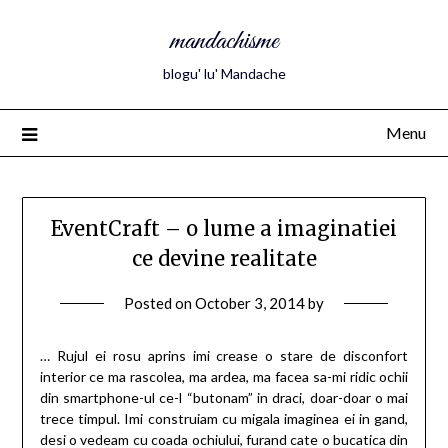
mandachisme
blogu' lu' Mandache
Menu
EventCraft – o lume a imaginatiei
ce devine realitate
Posted on
October 3, 2014
by
… Rujul ei rosu aprins imi crease o stare de disconfort
interior ce ma rascolea, ma ardea, ma facea sa-mi ridic ochii
din smartphone-ul ce-l “butonam” in draci, doar-doar o mai
trece timpul. Imi construiam cu migala imaginea ei in gand,
desi o vedeam cu coada ochiului, furand cate o bucatica din