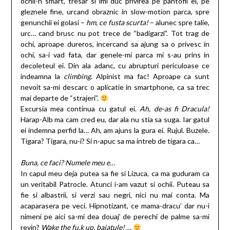
ochii-n smart, tresar si imi duc privirea pe pantofii ei, pe
gleznele fine, urcand obraznic in slow-motion parca, spre
genunchii ei golasi –
hm, ce fusta scurta!
– alunec spre talie,
urc… cand brusc nu pot trece de “badigarzi”. Tot trag de
ochi, aproape dureros, incercand sa ajung sa o privesc in
ochi, sa-i vad fata, dar genele-mi parca mi s-au prins in
decoleteul ei. Din ala adanc, cu abrupturi periculoase ce
indeamna la
climbing
. Alpinist ma fac! Aproape ca sunt
nevoit sa-mi descarc o aplicatie in smartphone, ca sa trec
mai departe de “strajeri”.
Excursia mea continua cu gatul ei.
Ah, de-as fi Dracula!
Harap-Alb ma cam cred eu, dar ala nu stia sa suga. Iar gatul
ei indemna perfid la… Ah, am ajuns la gura ei. Rujul. Buzele.
Tigara? Tigara, nu-i? Si n-apuc sa ma intreb de tigara ca…
Buna, ce faci? Numele meu e…
In capul meu deja putea sa fie si Lizuca, ca ma guduram ca
un veritabil Patrocle. Atunci i-am vazut si ochii. Puteau sa
fie si albastrii, si verzi sau negri, nici nu mai conta. Ma
acaparasera pe veci. Hipnotizant, ce mama-dracu’ dar nu-i
nimeni pe aici sa-mi dea douaj’ de perechi de palme sa-mi
revin?
Wake the fu.k up, baiatule!
…