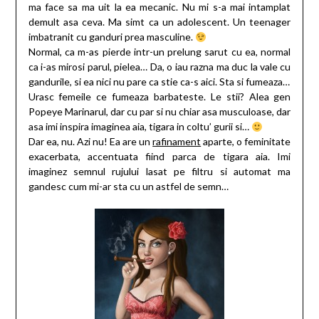
ma face sa ma uit la ea mecanic. Nu mi s-a mai intamplat
demult asa ceva. Ma simt ca un adolescent. Un teenager
imbatranit cu ganduri prea masculine.
Normal, ca m-as pierde intr-un prelung sarut cu ea, normal
ca i-as mirosi parul, pielea… Da, o iau razna ma duc la vale cu
gandurile, si ea nici nu pare ca stie ca-s aici. Sta si fumeaza…
Urasc femeile ce fumeaza barbateste. Le stii? Alea gen
Popeye Marinarul, dar cu par si nu chiar asa musculoase, dar
asa imi inspira imaginea aia, tigara in coltu’ gurii si…
Dar ea, nu. Azi nu! Ea are un
rafinament
aparte, o feminitate
exacerbata, accentuata fiind parca de tigara aia. Imi
imaginez semnul rujului lasat pe filtru si automat ma
gandesc cum mi-ar sta cu un astfel de semn…