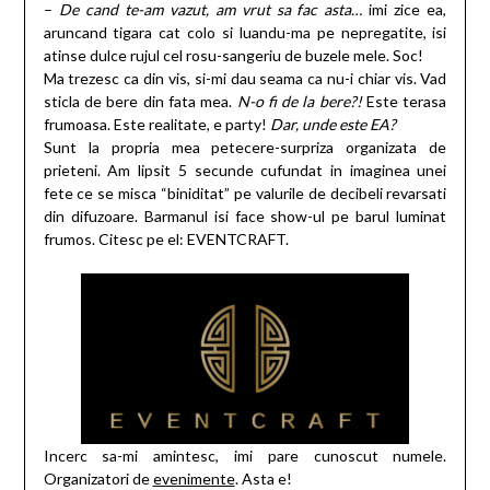
–
De cand te-am vazut, am vrut sa fac asta…
imi zice ea,
aruncand tigara cat colo si luandu-ma pe nepregatite, isi
atinse dulce rujul cel rosu-sangeriu de buzele mele. Soc!
Ma trezesc ca din vis, si-mi dau seama ca nu-i chiar vis. Vad
sticla de bere din fata mea.
N-o fi de la bere?!
Este terasa
frumoasa. Este realitate, e party!
Dar, unde este EA?
Sunt la propria mea petecere-surpriza organizata de
prieteni. Am lipsit 5 secunde cufundat in imaginea unei
fete ce se misca “biniditat” pe valurile de decibeli revarsati
din difuzoare. Barmanul isi face show-ul pe barul luminat
frumos. Citesc pe el: EVENTCRAFT.
Incerc sa-mi amintesc, imi pare cunoscut numele.
Organizatori de
evenimente
. Asta e!