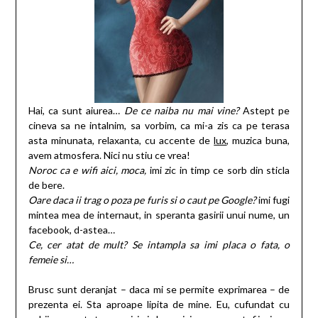
Hai, ca sunt aiurea…
De ce naiba nu mai vine?
Astept pe
cineva sa ne intalnim, sa vorbim, ca mi-a zis ca pe terasa
asta minunata, relaxanta, cu accente de
lux
, muzica buna,
avem atmosfera. Nici nu stiu ce vrea!
Noroc ca e wifi aici, moca,
imi zic in timp ce sorb din sticla
de bere.
Oare daca ii trag o poza pe furis si o caut pe Google?
imi fugi
mintea mea de internaut, in speranta gasirii unui nume, un
facebook, d-astea…
Ce, cer atat de mult?
Se intampla sa imi placa o fata, o
femeie si…
Brusc sunt deranjat – daca mi se permite exprimarea – de
prezenta ei. Sta aproape lipita de mine. Eu, cufundat cu