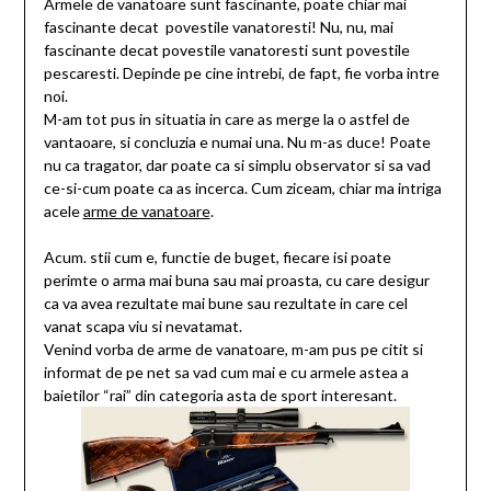
Armele de vanatoare sunt fascinante, poate chiar mai
fascinante decat povestile vanatoresti! Nu, nu, mai
fascinante decat povestile vanatoresti sunt povestile
pescaresti. Depinde pe cine intrebi, de fapt, fie vorba intre
noi.
M-am tot pus in situatia in care as merge la o astfel de
vantaoare, si concluzia e numai una. Nu m-as duce! Poate
nu ca tragator, dar poate ca si simplu observator si sa vad
ce-si-cum poate ca as incerca. Cum ziceam, chiar ma intriga
acele
arme de vanatoare
.
Acum. stii cum e, functie de buget, fiecare isi poate
perimte o arma mai buna sau mai proasta, cu care desigur
ca va avea rezultate mai bune sau rezultate in care cel
vanat scapa viu si nevatamat.
Venind vorba de arme de vanatoare, m-am pus pe citit si
informat de pe net sa vad cum mai e cu armele astea a
baietilor “rai” din categoria asta de sport interesant.