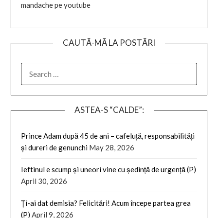
mandache pe youtube
CAUTĂ-MĂ LA POSTĂRI
SEARCH
FOR:
ASTEA-S “CALDE”:
Prince Adam după 45 de ani – cafeluță, responsabilități
și dureri de genunchi
May 28, 2026
Ieftinul e scump și uneori vine cu ședință de urgență (P)
April 30, 2026
Ți-ai dat demisia? Felicitări! Acum începe partea grea
(P)
April 9, 2026