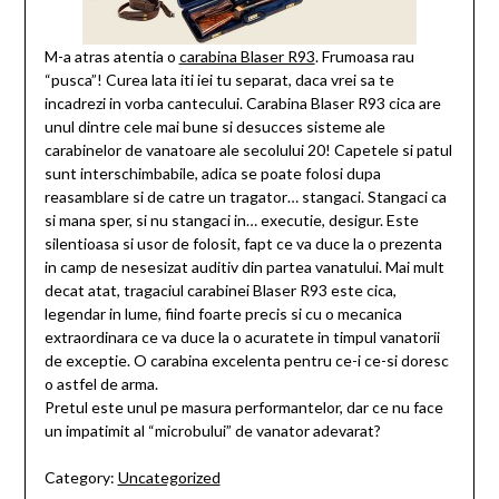
M-a atras atentia o
carabina Blaser R93
. Frumoasa rau
“pusca”! Curea lata iti iei tu separat, daca vrei sa te
incadrezi in vorba cantecului. Carabina Blaser R93 cica are
unul dintre cele mai bune si desucces sisteme ale
carabinelor de vanatoare ale secolului 20! Capetele si patul
sunt interschimbabile, adica se poate folosi dupa
reasamblare si de catre un tragator… stangaci. Stangaci ca
si mana sper, si nu stangaci in… executie, desigur. Este
silentioasa si usor de folosit, fapt ce va duce la o prezenta
in camp de nesesizat auditiv din partea vanatului. Mai mult
decat atat, tragaciul carabinei Blaser R93 este cica,
legendar in lume, fiind foarte precis si cu o mecanica
extraordinara ce va duce la o acuratete in timpul vanatorii
de exceptie. O carabina excelenta pentru ce-i ce-si doresc
o astfel de arma.
Pretul este unul pe masura performantelor, dar ce nu face
un impatimit al “microbului” de vanator adevarat?
Category:
Uncategorized