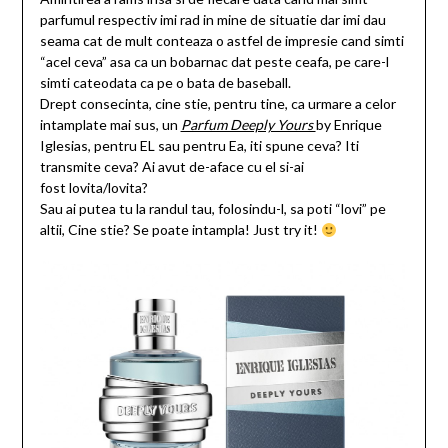
parfumul respectiv imi rad in mine de situatie dar imi dau
seama cat de mult conteaza o astfel de impresie cand simti
“acel ceva” asa ca un bobarnac dat peste ceafa, pe care-l
simti cateodata ca pe o bata de baseball.
Drept consecinta, cine stie, pentru tine, ca urmare a celor
intamplate mai sus, un
Parfum Deeply Yours
by Enrique
Iglesias, pentru EL sau pentru Ea, iti spune ceva? Iti
transmite ceva? Ai avut de-aface cu el si-ai
fost lovita/lovita?
Sau ai putea tu la randul tau, folosindu-l, sa poti “lovi” pe
altii, Cine stie? Se poate intampla! Just try it!