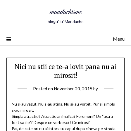
mandachisme
blogu' lu' Mandache
Menu
Nici nu stii ce te-a lovit pana nu ai
mirosit!
Posted on
November 20, 2015
by
Nu s-au vazut. Nu s-au atins. Nu si-au vorbit. Pur si simplu
s-au mirosit.
Simpla atractie? Atractie animalica? Feromoni? Un “asa a
fost sa fie”? Despre ce vorbesc?! Ce miros?
Pai, de cate ori nu ai intors tu capul dupa cineva pe strada