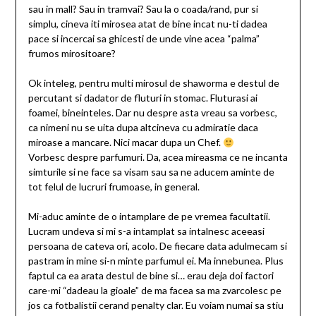
sau in mall? Sau in tramvai? Sau la o coada/rand, pur si
simplu, cineva iti mirosea atat de bine incat nu-ti dadea
pace si incercai sa ghicesti de unde vine acea “palma”
frumos mirositoare?
Ok inteleg, pentru multi mirosul de shaworma e destul de
percutant si dadator de fluturi in stomac. Fluturasi ai
foamei, bineinteles. Dar nu despre asta vreau sa vorbesc,
ca nimeni nu se uita dupa altcineva cu admiratie daca
miroase a mancare. Nici macar dupa un Chef.
Vorbesc despre parfumuri. Da, acea mireasma ce ne incanta
simturile si ne face sa visam sau sa ne aducem aminte de
tot felul de lucruri frumoase, in general.
Mi-aduc aminte de o intamplare de pe vremea facultatii.
Lucram undeva si mi s-a intamplat sa intalnesc aceeasi
persoana de cateva ori, acolo. De fiecare data adulmecam si
pastram in mine si-n minte parfumul ei. Ma innebunea. Plus
faptul ca ea arata destul de bine si… erau deja doi factori
care-mi “dadeau la gioale” de ma facea sa ma zvarcolesc pe
jos ca fotbalistii cerand penalty clar. Eu voiam numai sa stiu