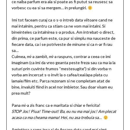
ce naiba parfum era ala si poate as fi putut sa reusesc sa
vorbesc cu ea si sa mergem… in prelungiri.
Imi tot faceam curaj ca o s-o intreb data viitoare cand ne
mai intalnim, pentru ca stiam ca ne vom mai intalni. Si
bineinteles ca intalnirea s-a produs. Am intrebat-o direct,
din prima, ce parfum este, ca pur si simplu ma nauceste de
fiecare data, ca i se potriveste de minune si ca n-ar fi rau
sa…
Culmea, mi-a zambit, mi-a raspuns, contrar a ceea ce imi
imaginam (ca imi da vreo geanta peste freza sau ca ma ia la
suturi prin cuvinte frumos “mestesugite”) si din vorba-n
vorba am incercat s-o invit la o cafea/ceai/apa plata cu
lamaie/film etc. Parca rezonam si ne completam atat de
bine, invaluiti fiind in acel nor imbietor. Sau doar visam eu
prea mult?
Pana mi-a zis franc ca e maritata si chiar e fericita!
STOP Joc! Piua! Time-out! Ba, eu nu ma mai joc! Am plecat
acasa ca ma cheama mama! Hei, nu asa trebuia sa…
Amintirea a rams insa si de fiecare data cand mai simt