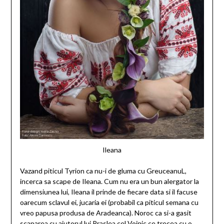
Ileana
Vazand piticul Tyrion ca nu-i de gluma cu GreuceanuL,
incerca sa scape de Ileana. Cum nu era un bun alergator la
dimensiunea lui, Ileana il prinde de fiecare data si il facuse
oarecum sclavul ei, jucaria ei (probabil ca piticul semana cu
vreo papusa produsa de Aradeanca). Noroc ca si-a gasit
scaparea cu ajutorul lui Praslea cel Voinic ce trecea cu o