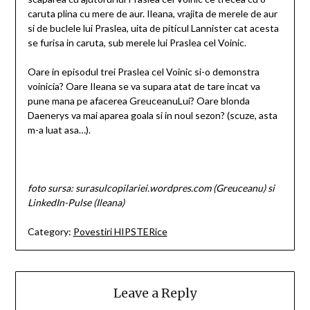
caruta plina cu mere de aur. Ileana, vrajita de merele de aur
si de buclele lui Praslea, uita de piticul Lannister cat acesta
se furisa in caruta, sub merele lui Praslea cel Voinic.
Oare in episodul trei Praslea cel Voinic si-o demonstra
voinicia? Oare Ileana se va supara atat de tare incat va
pune mana pe afacerea GreuceanuLui? Oare blonda
Daenerys va mai aparea goala si in noul sezon? (scuze, asta
m-a luat asa…).
foto sursa: surasulcopilariei.wordpres.com (Greuceanu) si
LinkedIn-Pulse (Ileana)
Category:
Povestiri HIPSTERice
Leave a Reply