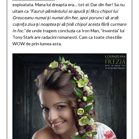
exploatata. Mana lui dreapta era… tot el. Dar din fier! Sa nu
uitam ca
”Faurul-pământului se apucă și făcu chipul lui
Greuceanu numai și numai din fier, apoi porunci să arză
cușnița ziua și noaptea și să țină chipul acesta fără curmare
în foc.”
de unde tragem concluzia ca Iron Man, ”inventia” lui
Tony Stark are radacini romanesti. Cam ca toate chestiile
WOW de prin lumea asta.