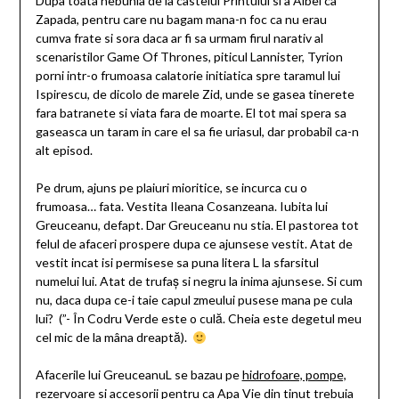
Dupa toata nebunia de la castelul Printului si a Albei ca
Zapada, pentru care nu bagam mana-n foc ca nu erau
cumva frate si sora daca ar fi sa urmam firul narativ al
scenaristilor Game Of Thrones, piticul Lannister, Tyrion
porni intr-o frumoasa calatorie initiatica spre taramul lui
Ispirescu, de dicolo de marele Zid, unde se gasea tinerete
fara batranete si viata fara de moarte. El tot mai spera sa
gaseasca un taram in care el sa fie uriasul, dar probabil ca-n
alt episod.
Pe drum, ajuns pe plaiuri mioritice, se incurca cu o
frumoasa… fata. Vestita Ileana Cosanzeana. Iubita lui
Greuceanu, defapt. Dar Greuceanu nu stia. El pastorea tot
felul de afaceri prospere dupa ce ajunsese vestit. Atat de
vestit incat isi permisese sa puna litera L la sfarsitul
numelui lui. Atat de trufaș si negru la inima ajunsese. Si cum
nu, daca dupa ce-i taie capul zmeului pusese mana pe cula
lui? (”- În Codru Verde este o culă. Cheia este degetul meu
cel mic de la mâna dreaptă).
Afacerile lui GreuceanuL se bazau pe
hidrofoare, pompe,
rezervoare si accesorii
pentru ca Apa Vie din tinut trebuia