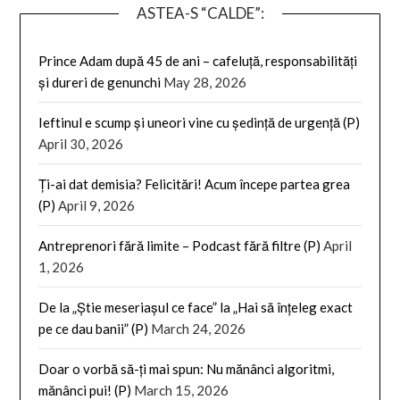
ASTEA-S “CALDE”:
Prince Adam după 45 de ani – cafeluță, responsabilități
și dureri de genunchi
May 28, 2026
Ieftinul e scump și uneori vine cu ședință de urgență (P)
April 30, 2026
Ți-ai dat demisia? Felicitări! Acum începe partea grea
(P)
April 9, 2026
Antreprenori fără limite – Podcast fără filtre (P)
April
1, 2026
De la „Știe meseriașul ce face” la „Hai să înțeleg exact
pe ce dau banii” (P)
March 24, 2026
Doar o vorbă să-ți mai spun: Nu mănânci algoritmi,
mănânci pui! (P)
March 15, 2026