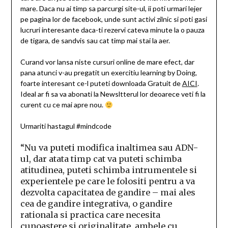
mare. Daca nu ai timp sa parcurgi site-ul, ii poti urmari lejer
pe pagina lor de facebook, unde sunt activi zilnic si poti gasi
lucruri interesante daca-ti rezervi cateva minute la o pauza
de tigara, de sandvis sau cat timp mai stai la aer.
Curand vor lansa niste cursuri online de mare efect, dar
pana atunci v-au pregatit un exercitiu learning by Doing,
foarte interesant ce-l puteti downloada Gratuit de
AICI
.
Ideal ar fi sa va abonati la Newsltterul lor deoarece veti fi la
curent cu ce mai apre nou.
Urmariti hastagul #mindcode
“Nu va puteti modifica inaltimea sau ADN-
ul, dar atata timp cat va puteti schimba
atitudinea, puteti schimba intrumentele si
experientele pe care le folositi pentru a va
dezvolta capacitatea de gandire – mai ales
cea de gandire integrativa, o gandire
rationala si practica care necesita
cunoastere si originalitate, ambele cu