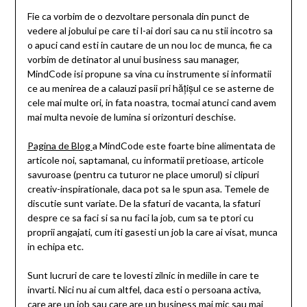
Fie ca vorbim de o dezvoltare personala din punct de
vedere al jobului pe care ti l-ai dori sau ca nu stii incotro sa
o apuci cand esti in cautare de un nou loc de munca, fie ca
vorbim de detinator al unui business sau manager,
MindCode isi propune sa vina cu instrumente si informatii
ce au menirea de a calauzi pasii pri hățișul ce se asterne de
cele mai multe ori, in fata noastra, tocmai atunci cand avem
mai multa nevoie de lumina si orizonturi deschise.
Pagina de Blog
a MindCode este foarte bine alimentata de
articole noi, saptamanal, cu informatii pretioase, articole
savuroase (pentru ca tuturor ne place umorul) si clipuri
creativ-inspirationale, daca pot sa le spun asa. Temele de
discutie sunt variate. De la sfaturi de vacanta, la sfaturi
despre ce sa faci si sa nu faci la job, cum sa te ptori cu
proprii angajati, cum iti gasesti un job la care ai visat, munca
in echipa etc.
Sunt lucruri de care te lovesti zilnic in mediile in care te
invarti. Nici nu ai cum altfel, daca esti o persoana activa,
care are un job sau care are un business mai mic sau mai