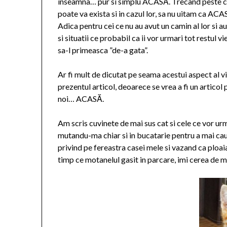
inseamna… pur si simplu ACASĂ. Trecand peste caz
poate va exista si in cazul lor, sa nu uitam ca ACA
Adica pentru cei ce nu au avut un camin al lor si au 
si situatii ce probabil ca ii vor urmari tot restul 
sa-l primeasca ”de-a gata”.
Ar fi mult de dicutat pe seama acestui aspect al viet
prezentul articol, deoarece se vrea a fi un articol
noi… ACASĂ.
Am scris cuvinete de mai sus cat si cele ce vor ur
mutandu-ma chiar si in bucatarie pentru a mai caut
privind pe fereastra casei mele si vazand ca ploaia
timp ce motanelul gasit in parcare, imi cerea de m