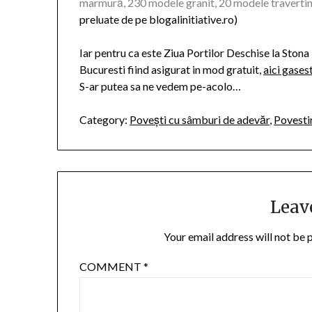
marmură, 230 modele granit, 20 modele travertin,
preluate de pe blogalinitiative.ro)
Iar pentru ca este Ziua Portilor Deschise la Stona
Bucuresti fiind asigurat in mod gratuit,
aici gases
S-ar putea sa ne vedem pe-acolo…
Category:
Povești cu sâmburi de adevăr
,
Povesti
Leav
Your email address will not be 
COMMENT
*