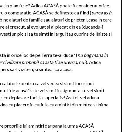
, in plan fizic? Adica ACASĂ poate fi considerat orice
ntru o comparatie, ACASĂ se defineste ca fiind (
parca as fi
 bine alaturi de familie sau alaturi de prieteni, casa in care
re ai crescut, ai evoluat si ai plecat din ea (ducandu-i
sti un pic si sa te simti in largul tau cuprins de liniste si
sta in orice loc de pe Terra te-ai duce? (
nu bag mana in
r civilizate probabil ca asta ti se ureaza, nu?
). Adica
 mers sa-l vizitezi, si simte… ca acasa.
 calatorie pentru ca vei vedea si simti locuri noi
tul ”de acasă” si te vei simti in siguranta, te vei simti
rice deplasare faci, la superlativ! Astfel, vei aduna
azina cu placere in cutiuta cu amintiri din mintea si inima
are propriile lui amintiri dar pana la urma ACASĂ