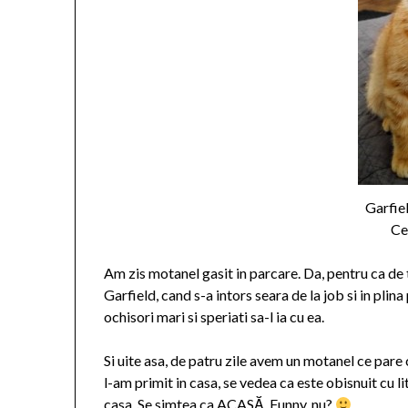
Garfie
Ce
Am zis motanel gasit in parcare. Da, pentru ca de t
Garfield, cand s-a intors seara de la job si in plina
ochisori mari si speriati sa-l ia cu ea.
Si uite asa, de patru zile avem un motanel ce pare 
l-am primit in casa, se vedea ca este obisnuit cu li
casa. Se simtea ca ACASĂ. Funny, nu?