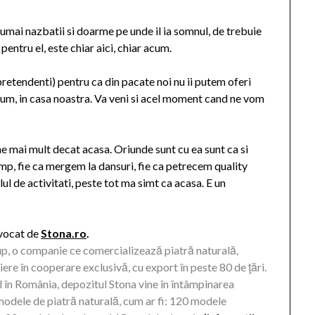
numai nazbatii si doarme pe unde il ia somnul, de trebuie
pentru el, este chiar aici, chiar acum.
pretendenti) pentru ca din pacate noi nu ii putem oferi
acum, in casa noastra. Va veni si acel moment cand ne vom
e mai mult decat acasa. Oriunde sunt cu ea sunt ca si
mp, fie ca mergem la dansuri, fie ca petrecem quality
l de activitati, peste tot ma simt ca acasa. E un
vocat de
Stona.ro
.
up, o companie ce comercializează piatră naturală,
iere în cooperare exclusivă, cu export în peste 80 de ţări.
l în România, depozitul Stona vine în întâmpinarea
modele de piatră naturală, cum ar fi: 120 modele