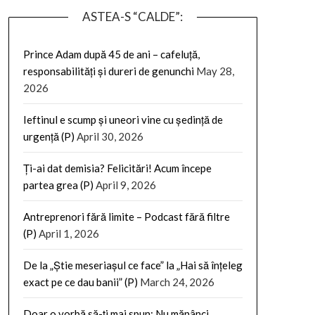
ASTEA-S “CALDE”:
Prince Adam după 45 de ani – cafeluță,
responsabilități și dureri de genunchi
May 28,
2026
Ieftinul e scump și uneori vine cu ședință de
urgență (P)
April 30, 2026
Ți-ai dat demisia? Felicitări! Acum începe
partea grea (P)
April 9, 2026
Antreprenori fără limite – Podcast fără filtre
(P)
April 1, 2026
De la „Știe meseriașul ce face” la „Hai să înțeleg
exact pe ce dau banii” (P)
March 24, 2026
Doar o vorbă să-ți mai spun: Nu mănânci