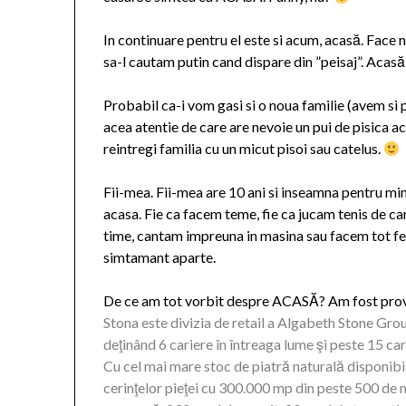
In continuare pentru el este si acum, acasă. Face 
sa-l cautam putin cand dispare din ”peisaj”. Acasă 
Probabil ca-i vom gasi si o noua familie (avem si 
acea atentie de care are nevoie un pui de pisica 
reintregi familia cu un micut pisoi sau catelus.
Fii-mea. Fii-mea are 10 ani si inseamna pentru min
acasa. Fie ca facem teme, fie ca jucam tenis de ca
time, cantam impreuna in masina sau facem tot felu
simtamant aparte.
De ce am tot vorbit despre ACASĂ? Am fost pro
Stona este divizia de retail a Algabeth Stone Gro
deţinând 6 cariere în întreaga lume şi peste 15 car
Cu cel mai mare stoc de piatră naturală disponibi
cerinţelor pieţei cu 300.000 mp din peste 500 de 