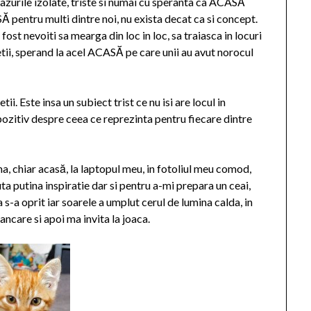
urile izolate, triste si numai cu speranta ca ACASĂ
SĂ pentru multi dintre noi, nu exista decat ca si concept.
fost nevoiti sa mearga din loc in loc, sa traiasca in locuri
vietii, sperand la acel ACASĂ pe care unii au avut norocul
ii. Este insa un subiect trist ce nu isi are locul in
 pozitiv despre ceea ce reprezinta pentru fiecare dintre
ma, chiar acasă, la laptopul meu, in fotoliul meu comod,
a putina inspiratie dar si pentru a-mi prepara un ceai,
 s-a oprit iar soarele a umplut cerul de lumina calda, in
ancare si apoi ma invita la joaca.