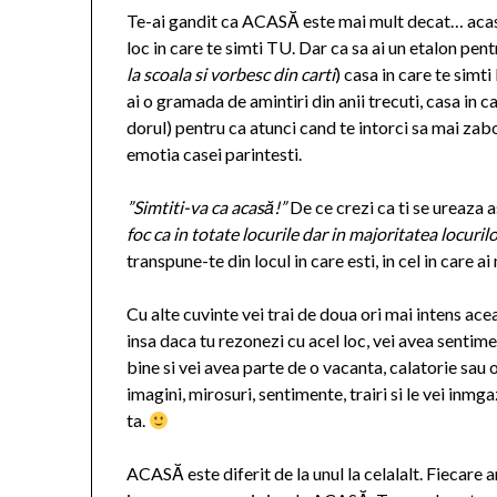
Te-ai gandit ca ACASĂ este mai mult decat… acasa
loc in care te simti TU. Dar ca sa ai un etalon pe
la scoala si vorbesc din carti
) casa in care te simti
ai o gramada de amintiri din anii trecuti, casa in ca
dorul) pentru ca atunci cand te intorci sa mai zabove
emotia casei parintesti.
”Simtiti-va ca acasă!”
De ce crezi ca ti se ureaza a
foc ca in totate locurile dar in majoritatea locurilo
transpune-te din locul in care esti, in cel in care ai
Cu alte cuvinte vei trai de doua ori mai intens acea
insa daca tu rezonezi cu acel loc, vei avea sentimen
bine si vei avea parte de o vacanta, calatorie sau o
imagini, mirosuri, sentimente, trairi si le vei inmg
ta.
ACASĂ este diferit de la unul la celalalt. Fiecare 