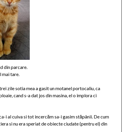
ld din parcare.
l mai tare.
rei zile sotia mea a gasit un motanel portocaliu, ca
 ploaie, cand s-a dat jos din masina, el o implora ci
ca-i al cuiva si tot incercăm sa-i gasim stăpânii. De cum
tiera si nu era speriat de obiecte ciudate (pentru el) din