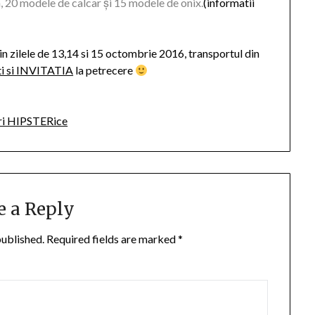
 20 modele de calcar și 15 modele de onix.
(informatii
 in zilele de 13,14 si 15 octombrie 2016, transportul din
ti si INVITATIA
la petrecere
ri HIPSTERice
e a Reply
published.
Required fields are marked
*