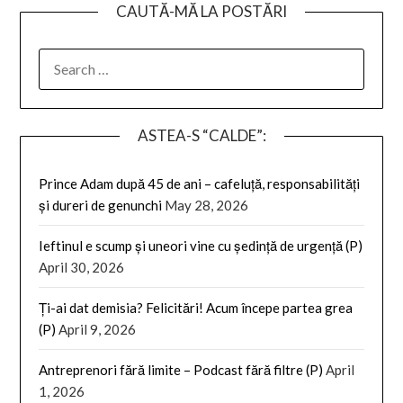
CAUTĂ-MĂ LA POSTĂRI
SEARCH
FOR:
ASTEA-S “CALDE”:
Prince Adam după 45 de ani – cafeluță, responsabilități
și dureri de genunchi
May 28, 2026
Ieftinul e scump și uneori vine cu ședință de urgență (P)
April 30, 2026
Ți-ai dat demisia? Felicitări! Acum începe partea grea
(P)
April 9, 2026
Antreprenori fără limite – Podcast fără filtre (P)
April
1, 2026