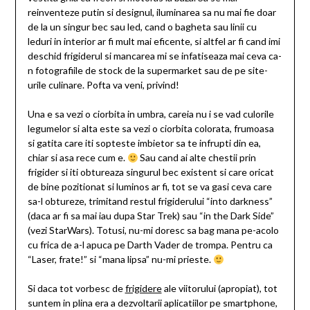
reinventeze putin si designul, iluminarea sa nu mai fie doar
de la un singur bec sau led, cand o bagheta sau linii cu
leduri in interior ar fi mult mai eficente, si altfel ar fi cand imi
deschid frigiderul si mancarea mi se infatiseaza mai ceva ca-
n fotografiile de stock de la supermarket sau de pe site-
urile culinare. Pofta va veni, privind!
Una e sa vezi o ciorbita in umbra, careia nu i se vad culorile
legumelor si alta este sa vezi o ciorbita colorata, frumoasa
si gatita care iti sopteste imbietor sa te infrupti din ea,
chiar si asa rece cum e.
Sau cand ai alte chestii prin
frigider si iti obtureaza singurul bec existent si care oricat
de bine pozitionat si luminos ar fi, tot se va gasi ceva care
sa-l obtureze, trimitand restul frigiderului “into darkness”
(daca ar fi sa mai iau dupa Star Trek) sau “in the Dark Side”
(vezi StarWars). Totusi, nu-mi doresc sa bag mana pe-acolo
cu frica de a-l apuca pe Darth Vader de trompa. Pentru ca
“Laser, frate!” si “mana lipsa” nu-mi prieste.
Si daca tot vorbesc de
frigidere
ale viitorului (apropiat), tot
suntem in plina era a dezvoltarii aplicatiilor pe smartphone,