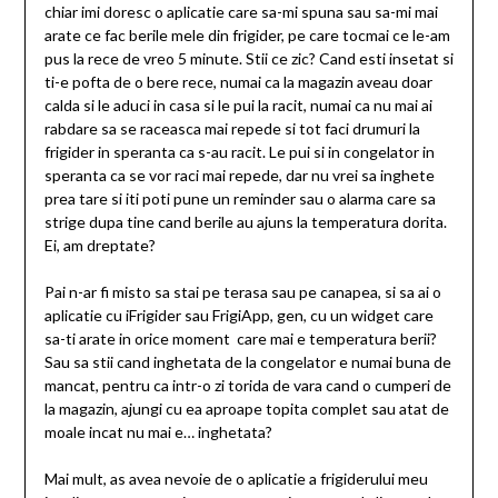
chiar imi doresc o aplicatie care sa-mi spuna sau sa-mi mai
arate ce fac berile mele din frigider, pe care tocmai ce le-am
pus la rece de vreo 5 minute. Stii ce zic? Cand esti insetat si
ti-e pofta de o bere rece, numai ca la magazin aveau doar
calda si le aduci in casa si le pui la racit, numai ca nu mai ai
rabdare sa se raceasca mai repede si tot faci drumuri la
frigider in speranta ca s-au racit. Le pui si in congelator in
speranta ca se vor raci mai repede, dar nu vrei sa inghete
prea tare si iti poti pune un reminder sau o alarma care sa
strige dupa tine cand berile au ajuns la temperatura dorita.
Ei, am dreptate?
Pai n-ar fi misto sa stai pe terasa sau pe canapea, si sa ai o
aplicatie cu iFrigider sau FrigiApp, gen, cu un widget care
sa-ti arate in orice moment care mai e temperatura berii?
Sau sa stii cand inghetata de la congelator e numai buna de
mancat, pentru ca intr-o zi torida de vara cand o cumperi de
la magazin, ajungi cu ea aproape topita complet sau atat de
moale incat nu mai e… inghetata?
Mai mult, as avea nevoie de o aplicatie a frigiderului meu