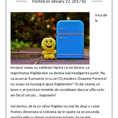
Posted on
January 22, 2017
by
Inca de
la
inceput vreau sa subliniez faptul ca-mi doresc ca
majoritatea frigiderelor sa devina mai inteligente putin. Nu
ca acum ar fi proaste si cu un IQ modest, Doamne-Fereste!
nu vreau sa ma bag in gura frigiderelor! Iti dai seama ce
iures s-ar porni pe retelele de socializare daca ar afla ca le-
am facut um pic… inapoiate?
Imi doresc de la un viitor frigider nu mai fie doar o cutie
frumos desenata si colorata, iar in spate sa se ascunda
vestita grila cu freon si motoras la baza. Sa se mai