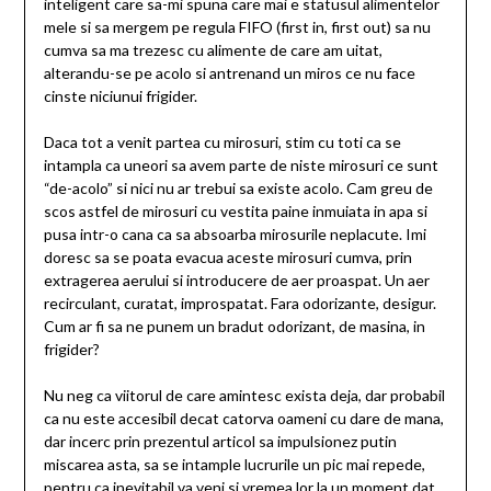
inteligent care sa-mi spuna care mai e statusul alimentelor
mele si sa mergem pe regula FIFO (first in, first out) sa nu
cumva sa ma trezesc cu alimente de care am uitat,
alterandu-se pe acolo si antrenand un miros ce nu face
cinste niciunui frigider.
Daca tot a venit partea cu mirosuri, stim cu toti ca se
intampla ca uneori sa avem parte de niste mirosuri ce sunt
“de-acolo” si nici nu ar trebui sa existe acolo. Cam greu de
scos astfel de mirosuri cu vestita paine inmuiata in apa si
pusa intr-o cana ca sa absoarba mirosurile neplacute. Imi
doresc sa se poata evacua aceste mirosuri cumva, prin
extragerea aerului si introducere de aer proaspat. Un aer
recirculant, curatat, improspatat. Fara odorizante, desigur.
Cum ar fi sa ne punem un bradut odorizant, de masina, in
frigider?
Nu neg ca viitorul de care amintesc exista deja, dar probabil
ca nu este accesibil decat catorva oameni cu dare de mana,
dar incerc prin prezentul articol sa impulsionez putin
miscarea asta, sa se intample lucrurile un pic mai repede,
pentru ca inevitabil va veni si vremea lor la un moment dat.