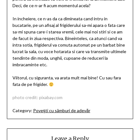
Deci, de ce n-ar fi acum momentul acela?
In incheiere, ce n-as da ca dimineata cand intru in
bucatarie, pe un afisaj al frigiderului sa-mi apara o fata care
sa-mi spuna care-i starea vremii, cele mai noi stiri si ce am
de facut in ziua respectiva. Bineinteles, ca atunci cand va
intra sotia, frigiderul va comuta automat pe un barbat bine
lucrat la sala, cu voce hotarata si care va transmite ultimele
tendinte din moda, unghii, cupoane de reduceri la
imbracaminte etc.
Viitorul, cu siguranta, va arata mult mai bine! Cu sau fara
fata de pe frigider.
photo credit: pixabay.com
Category:
Povești cu sâmburi de adevăr
Leave a Reply