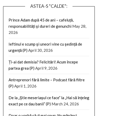
ASTEA-S “CALDE”:
Prince Adam după 45 de ani – cafeluță,
responsabilități și dureri de genunchi
May 28,
2026
Ieftinul e scump și uneori vine cu ședință de
urgență (P)
April 30, 2026
Ți-ai dat demisia? Felicitări! Acum începe
partea grea (P)
April 9, 2026
Antreprenori fără limite – Podcast fără filtre
(P)
April 1, 2026
De la „Știe meseriașul ce face” la „Hai să înțeleg
exact pe ce dau banii” (P)
March 24, 2026
Doar o vorbă să-ți mai spun: Nu mănânci