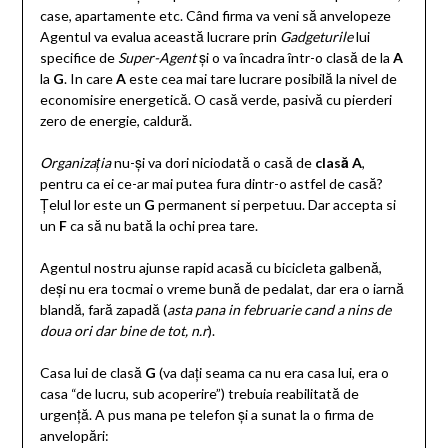
case, apartamente etc. Când firma va veni să anvelopeze
Agentul va evalua această lucrare prin
Gadgeturile
lui
specifice de
Super-Agent
și o va încadra într-o clasă de la
A
la
G
. In care
A
este cea mai tare lucrare posibilă la nivel de
economisire energetică. O casă verde, pasivă cu pierderi
zero de energie, caldură.
Organizația
nu-și va dori niciodată o casă de
clasă A
,
pentru ca ei ce-ar mai putea fura dintr-o astfel de casă?
Țelul lor este un
G
permanent si perpetuu. Dar accepta si
un
F
ca să nu bată la ochi prea tare.
Agentul nostru ajunse rapid acasă cu bicicleta galbenă,
deși nu era tocmai o vreme bună de pedalat, dar era o iarnă
blandă, fară zapadă (
asta pana in februarie cand a nins de
doua ori dar bine de tot, n.r
).
Casa lui de clasă
G
(va dați seama ca nu era casa lui, era o
casa “de lucru, sub acoperire”) trebuia reabilitată de
urgență. A pus mana pe telefon și a sunat la o firma de
anvelopări: