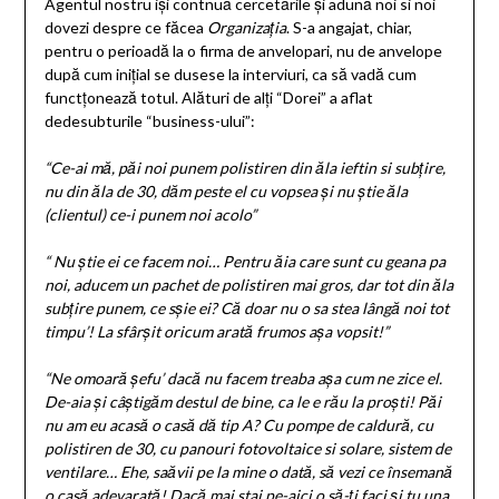
Agentul nostru iși contnuă cercetările și adună noi si noi
dovezi despre ce făcea
Organizația
. S-a angajat, chiar,
pentru o perioadă la o firma de anvelopari, nu de anvelope
după cum inițial se dusese la interviuri, ca să vadă cum
functțonează totul. Alături de alți “Dorei” a aflat
dedesubturile “business-ului”:
“Ce-ai mă, păi noi punem polistiren din ăla ieftin si subțire,
nu din ăla de 30, dăm peste el cu vopsea și nu știe ăla
(clientul) ce-i punem noi acolo”
“ Nu știe ei ce facem noi… Pentru ăia care sunt cu geana pa
noi, aducem un pachet de polistiren mai gros, dar tot din ăla
subțire punem, ce sșie ei? Că doar nu o sa stea lângă noi tot
timpu’! La sfârșit oricum arată frumos așa vopsit!”
“Ne omoară șefu’ dacă nu facem treaba așa cum ne zice el.
De-aia și câștigăm destul de bine, ca le e rău la proști! Păi
nu am eu acasă o casă dă tip A? Cu pompe de caldură, cu
polistiren de 30, cu panouri fotovoltaice si solare, sistem de
ventilare… Ehe, saăvii pe la mine o dată, să vezi ce însemană
o casă adevarată! Dacă mai stai pe-aici o să-ți faci și tu una,