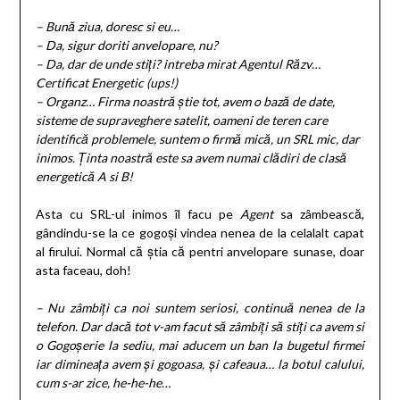
– Bună ziua, doresc si eu…
– Da, sigur doriti anvelopare, nu?
– Da, dar de unde stiți? intreba mirat Agentul Răzv…
Certificat Energetic (
ups!
)
– Organz… Firma noastră știe tot, avem o bază de date,
sisteme de supraveghere satelit, oameni de teren care
identifică problemele, suntem o firmă mică, un SRL mic, dar
inimos. Ținta noastră este sa avem numai clădiri de clasă
energetică A si B!
Asta cu SRL-ul inimos îl facu pe
Agent
sa zâmbească,
gândindu-se la ce gogoși vindea nenea de la celalalt capat
al firului. Normal că știa că pentri anvelopare sunase, doar
asta faceau, doh!
– Nu zâmbiți ca noi suntem seriosi, continuă nenea de la
telefon. Dar dacă tot v-am facut să zâmbiți să stiți ca avem si
o Gogoșerie la sediu, mai aducem un ban la bugetul firmei
iar dimineața avem și gogoasa, și cafeaua… la botul calului,
cum s-ar zice, he-he-he…