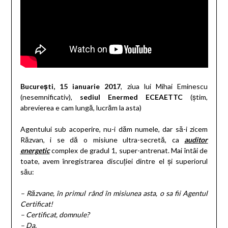
București, 15 ianuarie 2017
, ziua lui Mihai Eminescu
(nesemnificativ),
sediul Enermed ECEAETTC
(știm,
abrevierea e cam lungă, lucrăm la asta)
Agentului sub acoperire, nu-i dăm numele, dar să-i zicem
Răzvan, i se dă o misiune ultra-secretă, ca
auditor
energetic
complex de gradul 1, super-antrenat. Mai întâi de
toate, avem înregistrarea discuției dintre el și superiorul
său:
– Răzvane, în primul rând în misiunea asta, o sa fii Agentul
Certificat!
– Certificat, domnule?
– Da.