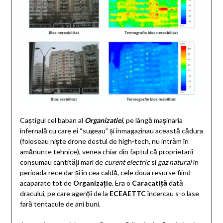
Caștigul cel baban al
Organizatiei
, pe lângă mașinaria
infernală cu care ei “sugeau” și înmagazinau această cădura
(foloseau niște drone destul de high-tech, nu intrăm în
amănunte tehnice), venea chiar din faptul că proprietarii
consumau cantități mari de
curent electric
si
gaz natural
in
perioada rece dar și în cea caldă, cele doua resurse fiind
acaparate tot de
Organizație
. Era o
Caracatiță
dată
dracului, pe care agenții de la
ECEAETTC
încercau s-o lase
fară tentacule de ani buni.