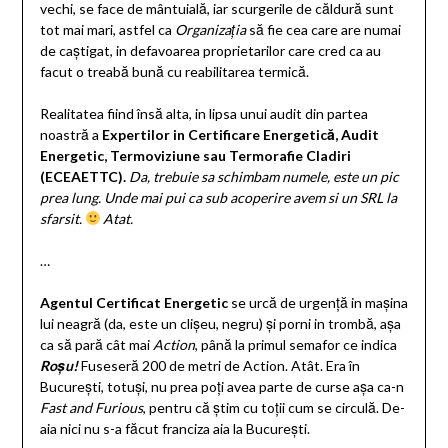
vechi, se face de mântuială, iar scurgerile de căldură sunt
tot mai mari, astfel ca
Organizația
să fie cea care are numai
de caștigat, in defavoarea proprietarilor care cred ca au
facut o treabă bună cu reabilitarea termică.
Realitatea fiind însă alta, in lipsa unui audit din partea
noastră a
Expertilor in Certificare Energetică, Audit
Energetic, Termoviziune sau Termorafie Cladiri
(ECEAETTC).
Da, trebuie sa schimbam numele, este un pic
prea lung. Unde mai pui ca sub acoperire avem si un SRL la
sfarsit.
Atat.
…
Agentul Certificat
Energetic
se urcă de urgență in mașina
lui neagră (da, este un clișeu, negru) și porni in trombă, așa
ca să pară cât mai
Action
, până la primul semafor ce indica
Roșu!
Fuseseră 200 de metri de Action. Atât. Era în
București, totuși, nu prea poți avea parte de curse așa ca-n
Fast and Furious
, pentru că știm cu toții cum se circulă. De-
aia nici nu s-a făcut franciza aia la București.