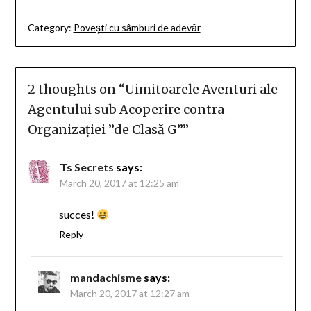
Category:
Povești cu sâmburi de adevăr
2 thoughts on “
Uimitoarele Aventuri ale
Agentului sub Acoperire contra
Organizației ”de Clasă G”
”
Ts Secrets
says:
March 20, 2017 at 12:25 am
succes!
Reply
mandachisme
says:
March 20, 2017 at 12:27 am