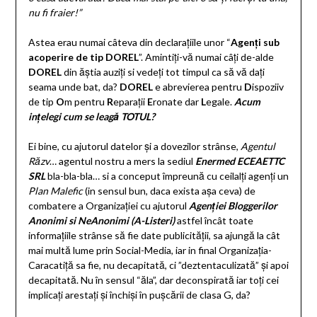
nu fi fraier!”
Astea erau numai câteva din declarațiile unor “
Agenți sub
acoperire de tip DOREL
”. Amintiți-vă numai câți de-alde
DOREL
din ăștia auziți si vedeți tot timpul ca să vă dați
seama unde bat, da?
DOREL
e abrevierea pentru
D
ispoziiv
de tip
O
m pentru
R
eparații
E
ronate dar
L
egale.
Acum
ințelegi cum se leagă TOTUL?
Ei bine, cu ajutorul datelor și a dovezilor strânse,
Agentul
Răzv
… agentul nostru a mers la sediul
Enermed ECEAETTC
SR
L
bla-bla-bla… si a conceput împreună cu ceilalți agenți un
Plan Malefic
(in sensul bun, daca exista așa ceva) de
combatere a Organizației cu ajutorul
Agenției Bloggerilor
Anonimi si NeAnonimi (A-Listeri)
astfel încât toate
informațiile strânse să fie date publicității, sa ajungă la cât
mai multă lume prin Social-Media, iar in final Organizația-
Caracatiță sa fie, nu decapitată, ci ”deztentaculizată” și apoi
decapitată. Nu în sensul “ăla”, dar deconspirată iar toți cei
implicați arestați și închiși în pușcării de clasa G, da?