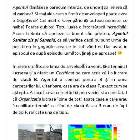
Agentul
rămăsese oarecum interzis, de unde știa nenea că
el zambea? SI mai ales cum o firmă de anvelopari poate avea
o
Gogoșerie
? Cel mult o Covrigărie iși puteau permite, ce
naiba? Foarte dubios! Totul luase o intorsătură incredibilă.
Acum trebuia să apeleze la bunul său prieten,
Agentul
Sanitar zis și Sanepid,
ca să verifice dacă nu sunt urme de
polistiren in gogoșile alea ce le tot vând ei. Dar asta, în
episodul de după episodul următor, țineți pe-aproape!
In zilele următoare firma de anvelopări a venit, și-a terminat
lucrarea și a oferit un
Certificat
pe care scria că-i o lucrare
de
clasă B
. Agentul a semnat pentru
B
și in urma
cercetarilor lui, ulterioare, casa era de
clasa F
, exact cum se
aștepta. A facut ceva cercetări și prin vecini si a constatat
că
Organizatia
lucrase “bine de tot”, toate casele care erau
“reabilitate termic” ca fiind de
clasă A
sau
B
erau de fapt
de tip
F
, rar cate una de tip
E
.