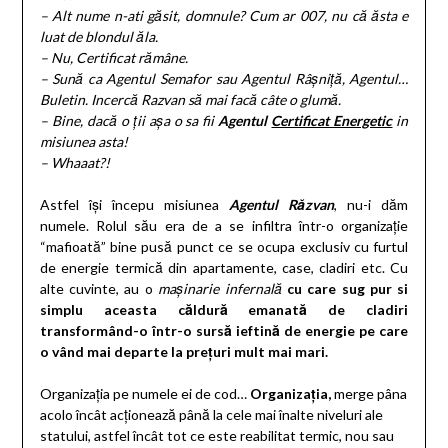
– Alt nume n-ati găsit, domnule? Cum ar 007, nu că ăsta e
luat de blondul ăla.
– Nu, Certificat rămâne.
– Sună ca Agentul Semafor sau Agentul Râșniță, Agentul…
Buletin. Incercă Razvan să mai facă câte o glumă.
– Bine, dacă o ții așa o sa fii
Agentul
Certificat Energetic
in
misiunea asta!
– Whaaat?!
Astfel își începu misiunea
Agentul Răzvan
, nu-i dăm
numele. Rolul său era de a se infiltra într-o organizație
“mafioată” bine pusă punct ce se ocupa exclusiv cu furtul
de energie termică din apartamente, case, cladiri etc. Cu
alte cuvinte, au o
mașinarie infernală
cu care sug pur si
simplu aceasta căldură emanată de cladiri
transformând-o într-o sursă ieftină de energie pe care
o vând mai departe la prețuri mult mai mari.
Organizația pe numele ei de cod…
Organizația,
merge pâna
acolo încât acționează până la cele mai înalte niveluri ale
statului, astfel încât tot ce este reabilitat termic, nou sau