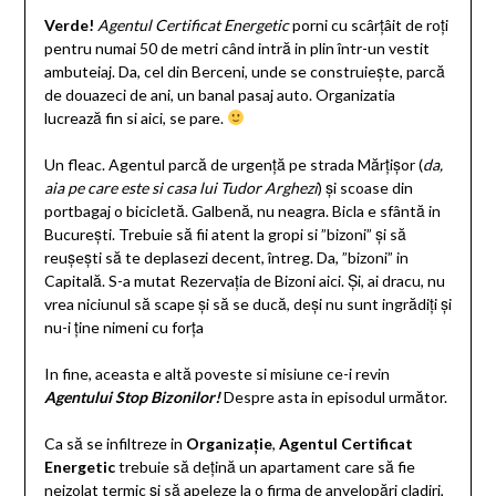
Verde!
Agentul Certificat Energetic
porni cu scârțâit de roți
pentru numai 50 de metri când intră in plin într-un vestit
ambuteiaj. Da, cel din Berceni, unde se construiește, parcă
de douazeci de ani, un banal pasaj auto. Organizatia
lucrează fin si aici, se pare.
Un fleac. Agentul parcă de urgență pe strada Mărțișor (
da,
aia pe care este si casa lui Tudor Arghezi
) și scoase din
portbagaj o bicicletă. Galbenă, nu neagra. Bicla e sfântă in
București. Trebuie să fii atent la gropi si ”bizoni” și să
reușești să te deplasezi decent, întreg. Da, ”bizoni” in
Capitală. S-a mutat Rezervația de Bizoni aici. Și, ai dracu, nu
vrea niciunul să scape și să se ducă, deși nu sunt ingrădiți și
nu-i ține nimeni cu forța
In fine, aceasta e altă poveste si misiune ce-i revin
Agentului Stop Bizonilor!
Despre asta in episodul următor.
Ca să se infiltreze in
Organizație
,
Agentul Certificat
Energetic
trebuie să dețină un apartament care să fie
neizolat termic și să apeleze la o firma de anvelopări cladiri,