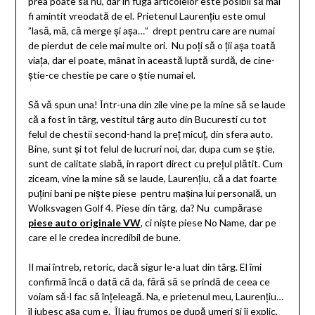
prea poate să nu, dar în fuga articolelor este posibil să mai
fi amintit vreodată de el. Prietenul Laurențiu este omul
”lasă, mă, că merge și așa…” drept pentru care are numai
de pierdut de cele mai multe ori. Nu poți să o ții așa toată
viața, dar el poate, mânat în această luptă surdă, de cine-
știe-ce chestie pe care o știe numai el.
Să vă spun una! Într-una din zile vine pe la mine să se laude
că a fost în târg, vestitul târg auto din Bucuresti cu tot
felul de chestii second-hand la preț micuț, din sfera auto.
Bine, sunt și tot felul de lucruri noi, dar, dupa cum se știe,
sunt de calitate slabă, in raport direct cu prețul plătit. Cum
ziceam, vine la mine să se laude, Laurențiu, că a dat foarte
puțini bani pe niște piese pentru mașina lui personală, un
Wolksvagen Golf 4. Piese din târg, da? Nu cumpărase
piese auto originale VW
, ci niște piese No Name, dar pe
care el le credea incredibil de bune.
Il mai întreb, retoric, dacă sigur le-a luat din târg. El îmi
confirmă încă o dată că da, fără să se prindă de ceea ce
voiam să-l fac să înțeleagă. Na, e prietenul meu, Laurențiu…
îl iubesc așa cum e. Îl iau frumos pe după umeri și îi explic,