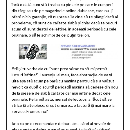
încă o dată cum stă treaba cu piesele pe care le cumperi
din târg sau de pe magazinele online dubioase, care nu-ți
oferă nicio garanție, că nu prea ai la cine să te plângi dacă ai
probeleme, că sunt de calitate slabă și chiar dacă te bucuri
acum că sunt destul de ieftine, in aceeași perioadă cu cele
originale, o să le schimbi de cel puțin trei ori.
Știi și tu vorba aia cu ”sunt prea sărac ca să-mi permit
lucruri ieftine!”. Laurențiu al meu, face abstracție de ea și
uite așa stă acum pe bară cu mașina pentru că s-a vaăzut
nevoit ca după o scurtă perioadă mașina să cedeze din nou
de la piesele de slabă calitate dar mai ieftine decat cele
originale. Pe lângă asta, mersul defectuos, a făcut să se
strice și alte piese, drept urmare… o factură și mai mare la
service. Frumos, nu?
Ia-o ca pe o recomandare de bun simț, când ai nevoie de
piese auto originale vw
și nu numai, te invit să vizitezi