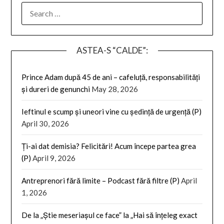
SEARCH
FOR:
ASTEA-S “CALDE”:
Prince Adam după 45 de ani – cafeluță, responsabilități
și dureri de genunchi
May 28, 2026
Ieftinul e scump și uneori vine cu ședință de urgență (P)
April 30, 2026
Ți-ai dat demisia? Felicitări! Acum începe partea grea
(P)
April 9, 2026
Antreprenori fără limite – Podcast fără filtre (P)
April
1, 2026
De la „Știe meseriașul ce face” la „Hai să înțeleg exact