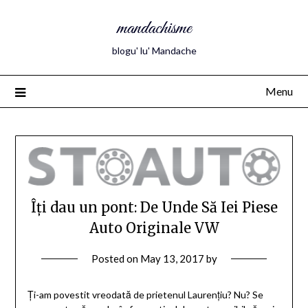
mandachisme
blogu' lu' Mandache
Menu
Îți dau un pont: De Unde Să Iei Piese
Auto Originale VW
Posted on
May 13, 2017
by
Ți-am povestit vreodată de prietenul Laurențiu? Nu? Se