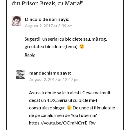
din Prison Break, cu Maria!
”
Dincolo de nori
says:
August 2, 2017 at 8:39 am
Sugestii: un serial cu biciclete sau, mă rog,
greutatea bicicletei (tema).
Reply
mandachisme
says:
August 2, 2017 at 12:47 pm
Astea trebuie sa le traiesti. Ceva mai mult
decat un 4DX. Serialul cu bicle mi-l
construiesc singur.
De unde si filmuletele
de pe canalul meu de YouTube, nu?
https://youtu.be/OOmNCrrE_Rw