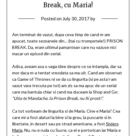
Break, cu Maria!
Posted on
July 30, 2017
by
Am terminat de vazut, dupa ceva timp de cand m-am
apucat, toate sezoanele din… (hai cu trompetele!) PRISON
BREAK. Da, eram ultimul pamantean care nu vazuse nici
macar un episod din serial.
Adica, aveam asa o vaga idee despre ce se intampla, dar sa
mor daca m-a tentat vreodata sa ma uit. Cand am observat
ca Game of Thrones ni se da cu lingurita (si pe asta l-am
vazut vara trecuta pe tot) am zis sa ma apuc de un serial
care ma bantuia chiar si cand ma duceam la Shop and Go:
“Uita-te Mandache, la Prison Break, nu fii prost!”.
Ca tot vorbeam de lingurita si de Maria. Cine e Maria? Cea
care mi-a fost alaturi la bine si la greu, la puscarie si in
libertate, in desert sau pe strazi americane, a fost
Siviero
Maria
. Nu, nu e ruda cu Sucre, ca el e portorican iar Maria e