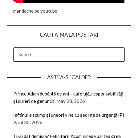
mandache pe youtube
CAUTĂ-MĂ LA POSTĂRI
SEARCH
FOR:
ASTEA-S “CALDE”:
Prince Adam după 45 de ani – cafeluță, responsabilități
și dureri de genunchi
May 28, 2026
Ieftinul e scump și uneori vine cu ședință de urgență (P)
April 30, 2026
Ți-ai dat demisia? Felicitări! Acum începe partea grea