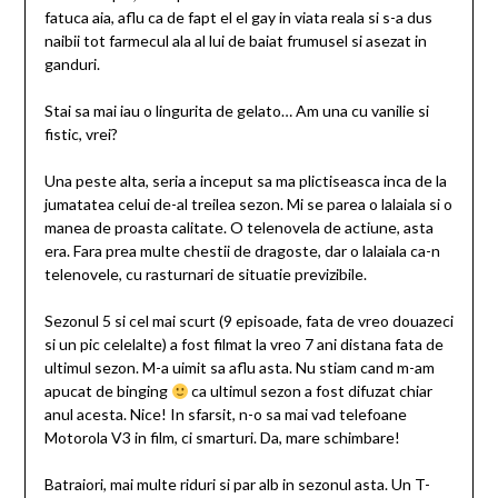
fatuca aia, aflu ca de fapt el el gay in viata reala si s-a dus
naibii tot farmecul ala al lui de baiat frumusel si asezat in
ganduri.
Stai sa mai iau o lingurita de gelato… Am una cu vanilie si
fistic, vrei?
Una peste alta, seria a inceput sa ma plictiseasca inca de la
jumatatea celui de-al treilea sezon. Mi se parea o lalaiala si o
manea de proasta calitate. O telenovela de actiune, asta
era. Fara prea multe chestii de dragoste, dar o lalaiala ca-n
telenovele, cu rasturnari de situatie previzibile.
Sezonul 5 si cel mai scurt (9 episoade, fata de vreo douazeci
si un pic celelalte) a fost filmat la vreo 7 ani distana fata de
ultimul sezon. M-a uimit sa aflu asta. Nu stiam cand m-am
apucat de binging
ca ultimul sezon a fost difuzat chiar
anul acesta. Nice! In sfarsit, n-o sa mai vad telefoane
Motorola V3 in film, ci smarturi. Da, mare schimbare!
Batraiori, mai multe riduri si par alb in sezonul asta. Un T-