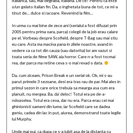
italianca, sau, mai degraba, italiana. De ce? Pentru ca este
o/un gelato italian fin. Da, o inghetata buna de tot, ce mi-a
tinut de… dulce si racoare. Revenind la film…
In urma cu mai bine de zece ani (serialul a fost difuzat prin
2005 pentru prima oara, parca) colegii de la job erau calare
pe el. Vorbeau despre Scofield, despre T-Bag sau mai stiu
eu care. Asta ma macina pana in zilele noastre, avand in
vedere ca ca tot din cauza (sau datorita) lor am vazut si
toata seria de filme SAW, aia horror. Care n-a fost tocmai
rea, dar parca ma retine ceva s-o mai revad o data.
Da, cum ziceam, Prison Break e un serial ok. Ok, mi s-au
parut primele 3 sezoane, desi era tras rau de par. Mai ales in
primul sezon in care orice trebuia sa mearga asa cum era
planuit, nu mergea. Ba, da’ deloc! Totul era pe de-a-
ndoaselea. Totul era ceva, dar nu era. Parca erau cei mai
ghinionisti oameni din lume, iar Scofield care se dadea
geniu, cadea din lac in put, aiurea, demonstrand toate legile
lui Murphy.
Unde mai pui, ca dupa ce s-a iubit asa de la distanta cu