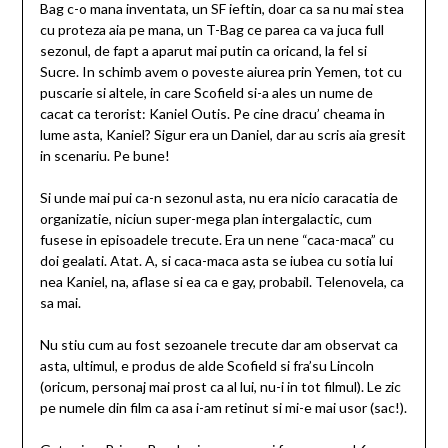
Bag c-o mana inventata, un SF ieftin, doar ca sa nu mai stea
cu proteza aia pe mana, un T-Bag ce parea ca va juca full
sezonul, de fapt a aparut mai putin ca oricand, la fel si
Sucre. In schimb avem o poveste aiurea prin Yemen, tot cu
puscarie si altele, in care Scofield si-a ales un nume de
cacat ca terorist: Kaniel Outis. Pe cine dracu’ cheama in
lume asta, Kaniel? Sigur era un Daniel, dar au scris aia gresit
in scenariu. Pe bune!
Si unde mai pui ca-n sezonul asta, nu era nicio caracatia de
organizatie, niciun super-mega plan intergalactic, cum
fusese in episoadele trecute. Era un nene “caca-maca” cu
doi gealati. Atat. A, si caca-maca asta se iubea cu sotia lui
nea Kaniel, na, aflase si ea ca e gay, probabil. Telenovela, ca
sa mai.
Nu stiu cum au fost sezoanele trecute dar am observat ca
asta, ultimul, e produs de alde Scofield si fra’su Lincoln
(oricum, personaj mai prost ca al lui, nu-i in tot filmul). Le zic
pe numele din film ca asa i-am retinut si mi-e mai usor (sac!).