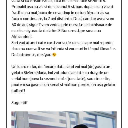
Gata si cu Prison Break, cica nu se mai face sezonul 6.
Probabil asa au zis si de sezonul 5 si, pac, dupa ce au vazut
fratii ca nu mai joaca de ceva timp in niciun film, au zis sa
faca o continuare, la 7 ani distanta. Deci, cand or avea vreo
60 de ani, sigur ii vom vedea prin nu-stiu-ce inchisoare de
maxima siguranta de la km 8 Bucuresti, pe soseaua
Alexandriei.
Sa-i vad atunci cate carti vor scrie ca sa scape mai repede,
daca nu cumva li se va infunda si vor muri in timpul filmarilor.
De batranete, desigur.
Un lucru e clar, de fiecare data cand voi mai (de)gusta un
gelato Siviero Maria, imi voi aduce aminte cu drag de un
serial bun (pana la sezonul doi si jumatate), sau cine stie,
poate o sa gasesc un serial si mai bun pentru un asa gelato
italian?!
Sugestii?