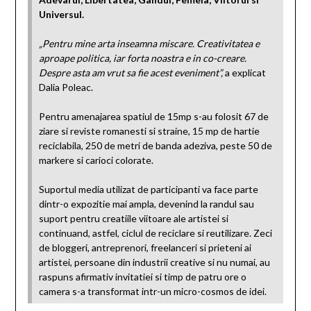
Universul.
„Pentru mine arta inseamna miscare. Creativitatea e
aproape politica, iar forta noastra e in co-creare.
Despre asta am vrut sa fie acest eveniment”,
a explicat
Dalia Poleac.
Pentru amenajarea spatiul de 15mp s-au folosit 67 de
ziare si reviste romanesti si straine, 15 mp de hartie
reciclabila, 250 de metri de banda adeziva, peste 50 de
markere si carioci colorate.
Suportul media utilizat de participanti va face parte
dintr-o expozitie mai ampla, devenind la randul sau
suport pentru creatiile viitoare ale artistei si
continuand, astfel, ciclul de reciclare si reutilizare. Zeci
de bloggeri, antreprenori, freelanceri si prieteni ai
artistei, persoane din industrii creative si nu numai, au
raspuns afirmativ invitatiei si timp de patru ore o
camera s-a transformat intr-un micro-cosmos de idei.