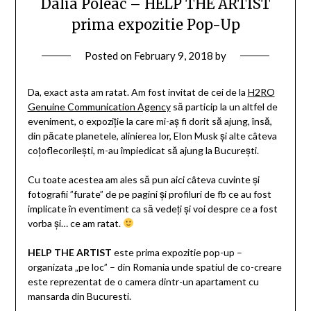
Dalia Poleac – HELP THE ARTIST
prima expozitie Pop-Up
Posted on
February 9, 2018
by
Da, exact asta am ratat. Am fost invitat de cei de la
H2RO
Genuine Communication Agency
să particip la un altfel de
eveniment, o expoziție la care mi-aș fi dorit să ajung, însă,
din păcate planetele, alinierea lor, Elon Musk și alte câteva
coțoflecorilești, m-au împiedicat să ajung la București.
Cu toate acestea am ales să pun aici câteva cuvinte și
fotografii ”furate” de pe pagini și profiluri de fb ce au fost
implicate în eventiment ca să vedeți și voi despre ce a fost
vorba și… ce am ratat.
HELP THE ARTIST
este prima expozitie pop-up –
organizata „pe loc” – din Romania unde spatiul de co-creare
este reprezentat de o camera dintr-un apartament cu
mansarda din Bucuresti.