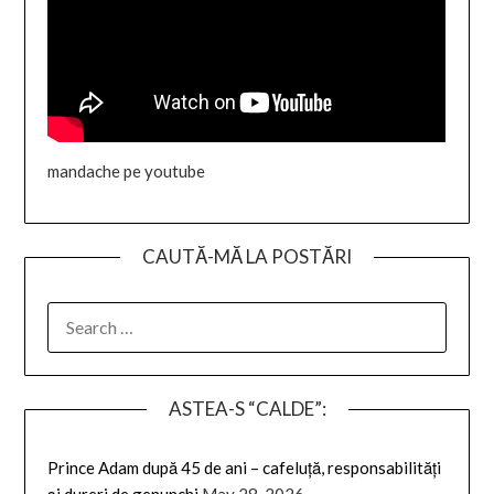
mandache pe youtube
CAUTĂ-MĂ LA POSTĂRI
SEARCH
FOR:
ASTEA-S “CALDE”:
Prince Adam după 45 de ani – cafeluță, responsabilități
și dureri de genunchi
May 28, 2026