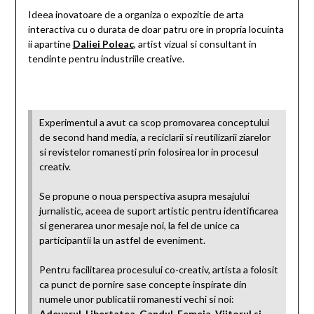
Ideea inovatoare de a organiza o expozitie de arta
interactiva cu o durata de doar patru ore in propria locuinta
ii apartine
Daliei Poleac
, artist vizual si consultant in
tendinte pentru industriile creative.
Experimentul a avut ca scop promovarea conceptului
de second hand media, a reciclarii si reutilizarii ziarelor
si revistelor romanesti prin folosirea lor in procesul
creativ.
Se propune o noua perspectiva asupra mesajului
jurnalistic, aceea de suport artistic pentru identificarea
si generarea unor mesaje noi, la fel de unice ca
participantii la un astfel de eveniment.
Pentru facilitarea procesului co-creativ, artista a folosit
ca punct de pornire sase concepte inspirate din
numele unor publicatii romanesti vechi si noi:
Adevarul, Libertatea, Gandul, Femeia, Viitorul si