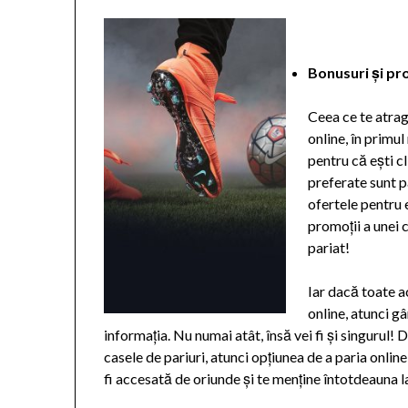
Bonusuri și pr
Ceea ce te atrage
online, în primul
pentru că ești cl
preferate sunt pa
ofertele pentru 
promoții a unei 
pariat!
Iar dacă toate a
online, atunci gâ
informația. Nu numai atât, însă vei fi și singurul!
casele de pariuri, atunci opțiunea de a paria online
fi accesată de oriunde și te menține întotdeauna l