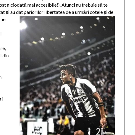
ost niciodată mai accesibile!). Atunci nu trebuie să te
at și au dat pariorilor libertatea de a urmări cotele și de
one.
l
are,
l din
ri
ai