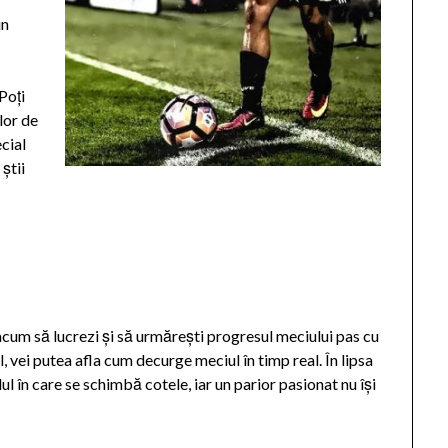
un
i
Poți
lor de
ecial
știi
 acum să lucrezi și să urmărești progresul meciului pas cu
el, vei putea afla cum decurge meciul în timp real. În lipsa
dul în care se schimbă cotele, iar un parior pasionat nu își