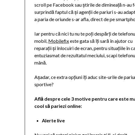
scroll pe Facebook sau știrile de dimineață n-au f
surprindă faptul că și agenții de pariuri s-au adapt
a paria de oriunde s-ar afla, direct de pe smartph
Iar pentru că nici tu nu te poți despărți de telefonu
mobil,
Mobilefix
este gata să îți sară în ajutor cu
reparații și înlocuiri de ecran, pentru situațiile în c
entuziasmat de rezultatul meciului, scapi telefonu
mână.
Așadar, ce extra opțiuni îți aduc site-urile de pariu
sportive?
Află despre cele 3 motive pentru care este m
cool să pariezi online:
Alerte live
Nu vrei să ratezi niciun gol înscris și ți-ai dorit