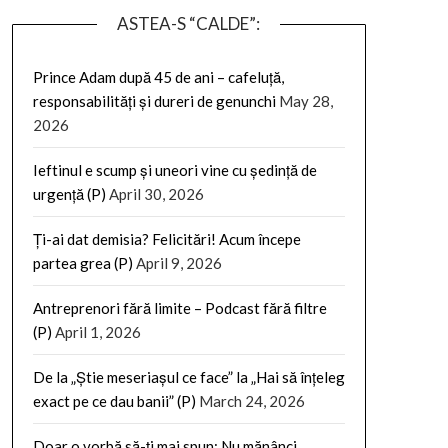
ASTEA-S “CALDE”:
Prince Adam după 45 de ani – cafeluță,
responsabilități și dureri de genunchi
May 28,
2026
Ieftinul e scump și uneori vine cu ședință de
urgență (P)
April 30, 2026
Ți-ai dat demisia? Felicitări! Acum începe
partea grea (P)
April 9, 2026
Antreprenori fără limite – Podcast fără filtre
(P)
April 1, 2026
De la „Știe meseriașul ce face” la „Hai să înțeleg
exact pe ce dau banii” (P)
March 24, 2026
Doar o vorbă să-ți mai spun: Nu mănânci