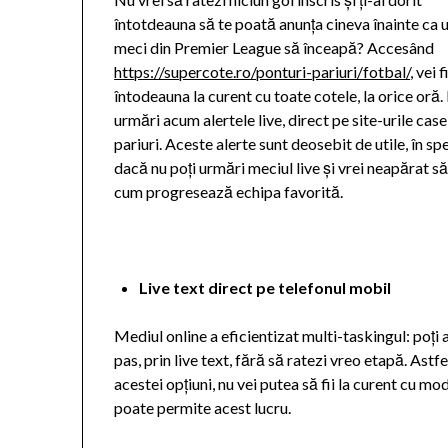
întotdeauna să te poată anunța cineva înainte ca 
meci din Premier League să înceapă? Accesând
https://supercote.ro/ponturi-pariuri/fotbal/
, vei f
întodeauna la curent cu toate cotele, la orice oră. 
urmări acum alertele live, direct pe site-urile case
pariuri. Aceste alerte sunt deosebit de utile, în sp
dacă nu poți urmări meciul live și vrei neapărat să 
cum progresează echipa favorită.
Live text direct pe telefonul mobil
Mediul online a eficientizat multi-taskingul: poți
pas, prin live text, fără să ratezi vreo etapă. Astf
acestei opțiuni, nu vei putea să fii la curent cu mo
poate permite acest lucru.