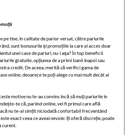
omoții
 pe tine, în calitate de parior versat, către pariurile
 rând, sunt bonusurile și promoțiile la care ai acces doar
ientul unei case de pariuri, nu-i așa? În top beneficii
riurile gratuite, opțiunea de a primi banii înapoi sau
extra credit. De aceea, merită să verifici gama de
case online, deoarece te poți alege cu mai mult decât ai
ceste motive nu te-au convins încă să muți pariurile în
ndește-te că, pariind online, vei fi primul care află
 Dacă nu te-ai simțit niciodată confortabil frecventând
 este exact ceea ce aveai nevoie: îți oferă discreție, poate
a curent.