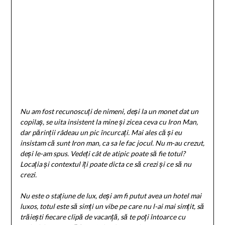
Nu am fost recunoscuți de nimeni, deși la un monet dat un
copilaș, se uita insistent la mine și zicea ceva cu Iron Man,
dar părinții râdeau un pic încurcați. Mai ales că și eu
insistam că sunt Iron man, ca sa le fac jocul. Nu m-au crezut,
deși le-am spus. Vedeți cât de atipic poate să fie totul?
Locația și contextul îți poate dicta ce să crezi și ce să nu
crezi.
Nu este o stațiune de lux, deși am fi putut avea un hotel mai
luxos, totul este să simți un vibe pe care nu l-ai mai simțit, să
trăiești fiecare clipă de vacanță, să te poți întoarce cu