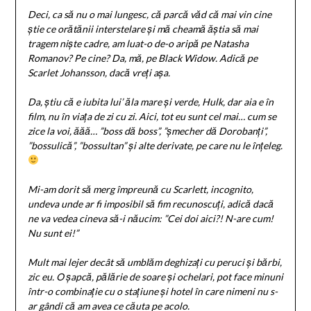
Deci, ca să nu o mai lungesc, că parcă văd că mai vin cine
știe ce orătănii interstelare și mă cheamă ăștia să mai
tragem niște cadre, am luat-o de-o aripă pe Natasha
Romanov? Pe cine? Da, mă, pe Black Widow. Adică pe
Scarlet Johansson, dacă vreți așa.
Da, știu că e iubita lui’ ăla mare și verde, Hulk, dar aia e în
film, nu în viața de zi cu zi. Aici, tot eu sunt cel mai… cum se
zice la voi, ăăă… ”boss dă boss”, ”șmecher dă Dorobanți”,
”bossulică”, ”bossultan” și alte derivate, pe care nu le înțeleg.
Mi-am dorit să merg împreună cu Scarlett, incognito,
undeva unde ar fi imposibil să fim recunoscuți, adică dacă
ne va vedea cineva să-i năucim: ”Cei doi aici?! N-are cum!
Nu sunt ei!”
Mult mai lejer decât să umblăm deghizați cu peruci și bărbi,
zic eu. O șapcă, pălărie de soare și ochelari, pot face minuni
într-o combinație cu o stațiune și hotel în care nimeni nu s-
ar gândi că am avea ce căuta pe acolo.