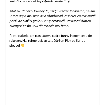
amintiri pe care să le prețuiești peste timp.
Atât eu, Robert Downey Jr., cât și Scarlet Johansson, ne-am
întors după mai bine de o săptămână, refăcuți, cu mai multă
poftă de filmări grele și cu speranța că următorul film cu
Avengeri va fiu unul dintre cele mai bune.
Printre altele, am tras câteva cadre funny în momente de
relaxare. Na, tehnologia asta… Dă-i un Play cu Sunet,
please!