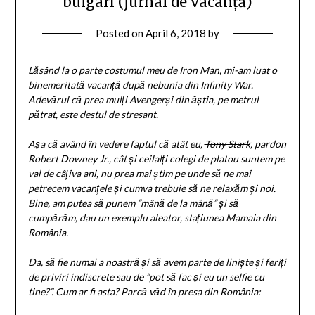
bulgari (jurnal de vacanță)
Posted on
April 6, 2018
by
Lăsând la o parte costumul meu de Iron Man, mi-am luat o
binemeritată vacanță după nebunia din Infinity War.
Adevărul că prea mulți Avengerși din ăștia, pe metrul
pătrat, este destul de stresant.
Așa că având în vedere faptul că atât eu,
Tony Stark
, pardon
Robert Downey Jr., cât și ceilalți colegi de platou suntem pe
val de câțiva ani, nu prea mai știm pe unde să ne mai
petrecem vacanțele și cumva trebuie să ne relaxăm și noi.
Bine, am putea să punem ”mână de la mână” și să
cumpărăm, dau un exemplu aleator, stațiunea Mamaia din
România.
Da, să fie numai a noastră și să avem parte de liniște și feriți
de priviri indiscrete sau de ”pot să fac și eu un selfie cu
tine?”. Cum ar fi asta? Parcă văd în presa din România: