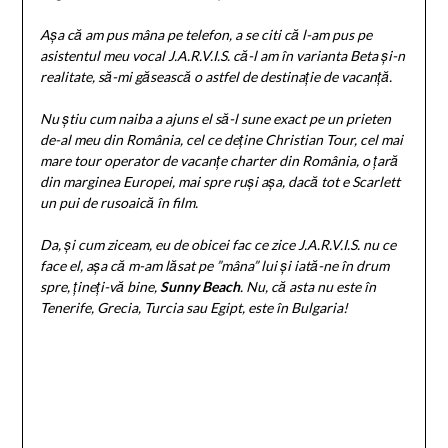
Așa că am pus mâna pe telefon, a se citi că l-am pus pe
asistentul meu vocal J.A.R.V.I.S. că-l am în varianta Beta și-n
realitate, să-mi găsească o astfel de destinație de vacanță.
Nu știu cum naiba a ajuns el să-l sune exact pe un prieten
de-al meu din România, cel ce deține Christian Tour, cel mai
mare tour operator de vacanțe charter din România, o țară
din marginea Europei, mai spre ruși așa, dacă tot e Scarlett
un pui de rusoaică în film.
Da, și cum ziceam, eu de obicei fac ce zice J.A.R.V.I.S. nu ce
face el, așa că m-am lăsat pe ”mâna” lui și iată-ne în drum
spre, țineți-vă bine,
Sunny Beach
. Nu, că asta nu este în
Tenerife, Grecia, Turcia sau Egipt, este în Bulgaria!