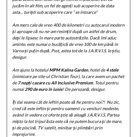
jucăm în alt film, un fel de agenți sub acoperire de data
asta… turiști sub acoperire care ” se întoarce”
Am mers cale de vreo 400 de kilometri cu autocarul modern
și aproape că nu ne-am resimțit după un astfel de drum,
deși le lipsesc în mare parte autostrăzile. Dacă îmi aduc
aminte, este numai o bucățică de vreo 100 de km până în
Varna și puțin după. Psst, astea tot de la J.A.R.V.I.S. le știu,
desigur.
Am ajuns la hotelul
MPM Kalina Garden
, hotel de
4 stele
(inimioare pe site-ul Christian Tour), la care avem un pachet
de
7 nopți cazare cu All Inclusive Premium
. Totul pentru
numai
290 de euro în iunie
! De persoană, desigur.
Îți dai seama cât de ieftin poate să fie pentru noi?! Nu zic,
cred că este ieftin și pentru oamenii cu venituri modeste,
având în vedere ce oferte știe să aleagă J.A.R.V.I.S. Partea
mișto la tot tripul ăsta este că ne putem bucura și de mare,
și de piscină, TV satelit, minibar și plimbări prin
împrejurimi.