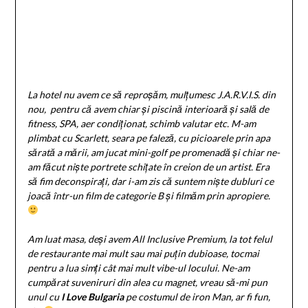
La hotel nu avem ce să reproșăm, mulțumesc J.A.R.V.I.S. din
nou, pentru că avem chiar și piscină interioară și sală de
fitness, SPA, aer condiționat, schimb valutar etc. M-am
plimbat cu Scarlett, seara pe faleză, cu picioarele prin apa
sărată a mării, am jucat mini-golf pe promenadă și chiar ne-
am făcut niște portrete schițate în creion de un artist. Era
să fim deconspirați, dar i-am zis că suntem niște dubluri ce
joacă într-un film de categorie B și filmăm prin apropiere.
Am luat masa, deși avem All Inclusive Premium, la tot felul
de restaurante mai mult sau mai puțin dubioase, tocmai
pentru a lua simți cât mai mult vibe-ul locului. Ne-am
cumpărat suveniruri din alea cu magnet, vreau să-mi pun
unul cu
I Love Bulgaria
pe costumul de iron Man, ar fi fun,