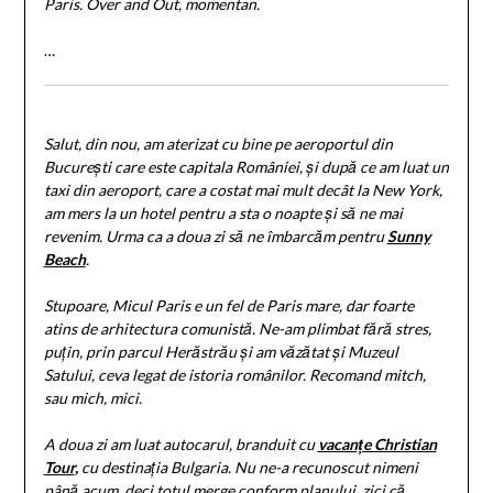
Paris. Over and Out, momentan.
…
Salut, din nou, am aterizat cu bine pe aeroportul din
București care este capitala României, și după ce am luat un
taxi din aeroport, care a costat mai mult decât la New York,
am mers la un hotel pentru a sta o noapte și să ne mai
revenim. Urma ca a doua zi să ne îmbarcăm pentru
Sunny
Beach
.
Stupoare, Micul Paris e un fel de Paris mare, dar foarte
atins de arhitectura comunistă. Ne-am plimbat fără stres,
puțin, prin parcul Herăstrău și am văzătat și Muzeul
Satului, ceva legat de istoria românilor. Recomand mitch,
sau mich, mici.
A doua zi am luat autocarul, branduit cu
vacanțe Christian
Tour
,
cu destinația Bulgaria. Nu ne-a recunoscut nimeni
până acum, deci totul merge conform planului, zici că