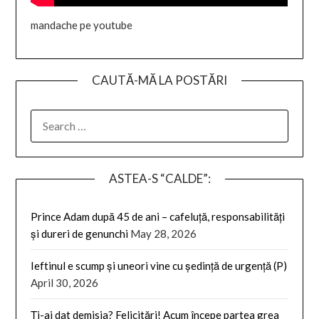
mandache pe youtube
CAUTĂ-MĂ LA POSTĂRI
SEARCH
FOR:
ASTEA-S “CALDE”:
Prince Adam după 45 de ani – cafeluță, responsabilități
și dureri de genunchi
May 28, 2026
Ieftinul e scump și uneori vine cu ședință de urgență (P)
April 30, 2026
Ți-ai dat demisia? Felicitări! Acum începe partea grea