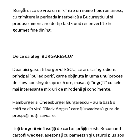
Burgărescu se vrea un mix între un nume tipic românesc,
cu trimitere la perioada interbelică a Bucureştiului şi
produse americane de tip fast-food reconvertite in
gourmet fine dining.
De ce sa alegi BURGARESCU?
Doar aici gasesti burger-ul ESCU, ce are ca ingredient
principal “pulled pork”, carne obţinuta în urma unui proces
de slow cooking de aprox 6 ore, masat şi “îngrijit” cu cele
mai interesante mix-uri de mirodenii şi condimente.
Hamburger si Cheesburger Burgarescu – au la bază o
chiftea din vită “Black Angus” care îţi invadează gura de
prospeţime şi savoare.
Toţi burgerii vin însoţiţi de cartofi prăjiţi fresh. Recomand
cartofii wedges, asezonaţi cu parmezan şi usturoi plus sos-