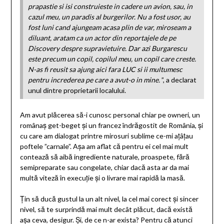
prapastie si isi construieste in cadere un avion, sau, in
cazul meu, un paradis al burgerilor. Nu a fost usor, au
fost luni cand ajungeam acasa plin de var, miroseam a
diluant, aratam ca un actor din reportajele de pe
Discovery despre supravietuire. Dar azi Burgarescu
este precum un copil, copilul meu, un copil care creste.
N-as fi reusit sa ajung aici fara LUC si ii multumesc
pentru increderea pe care a avut-o in mine.
”, a declarat
unul dintre proprietarii localului.
Am avut plăcerea să-i cunosc personal chiar pe owneri, un
românaș get-beget și un francez îndrăgostit de România, și
cu care am dialogat printre mirosuri sublime ce-mi ațâțau
poftele ”carnale”. Așa am aflat că pentru ei cel mai mult
contează să aibă ingrediente naturale, proaspete, fără
semipreparate sau congelate, chiar dacă asta ar da mai
multă viteză în execuție și o livrare mai rapidă la masă.
Țin să ducă gustul la un alt nivel, la cel mai corect și sincer
nivel, să te surprindă mai mult decât plăcut, dacă există
așa ceva, desigur. Și, de ce n-ar exista? Pentru că atunci