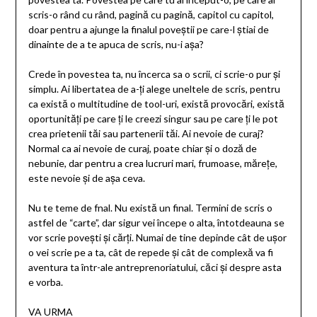
scris-o rând cu rând, pagină cu pagină, capitol cu capitol,
doar pentru a ajunge la finalul poveștii pe care-l știai de
dinainte de a te apuca de scris, nu-i așa?
Crede în povestea ta, nu încerca sa o scrii, ci scrie-o pur și
simplu. Ai libertatea de a-ți alege uneltele de scris, pentru
ca există o multitudine de tool-uri, există provocări, există
oportunități pe care ți le creezi singur sau pe care ți le pot
crea prietenii tăi sau partenerii tăi. Ai nevoie de curaj?
Normal ca ai nevoie de curaj, poate chiar și o doză de
nebunie, dar pentru a crea lucruri mari, frumoase, mărețe,
este nevoie și de așa ceva.
Nu te teme de fnal. Nu există un final. Termini de scris o
astfel de “carte”, dar sigur vei începe o alta, întotdeauna se
vor scrie povești și cărți. Numai de tine depinde cât de ușor
o vei scrie pe a ta, cât de repede și cât de complexă va fi
aventura ta într-ale antreprenoriatului, căci și despre asta
e vorba.
VA URMA