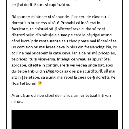
ce ți-ai dorit. Scurt si cuprinzător.
Răspunde-mi sincer și răspunde-ți sincer: de când nu-ți
dorești un business al tău? Probabil că încă erai în
facultate, te chinuiai să-ți plătești taxele, dar să te și
distrezi puțin din micuțele sume pe care le câștigai atunci
când lucrai prin restaurante sau când poate mai făceai câte
un comision ori mai ieșea ceva în plus din freelancing. Na, cu
toții ne mai pricepem la câte ceva. Iar la ce nu mă pricep eu,
te pricepi tu și viceversa. Ințelegi ce vreau sa spun? Stai
aproape, citește în continuare și vei vedea unde bat, apoi
du-te pe link-ul din
Bigg.ro
ca sa o iei pe scurtătură, să mai
arzi niște etape, sa ajungi mai rapid la ceea ce-ți dorești. Pe
(foarte) bune!
Aruncă un ochi pe clipul de mai jos, am sintetizat într-un
minut: