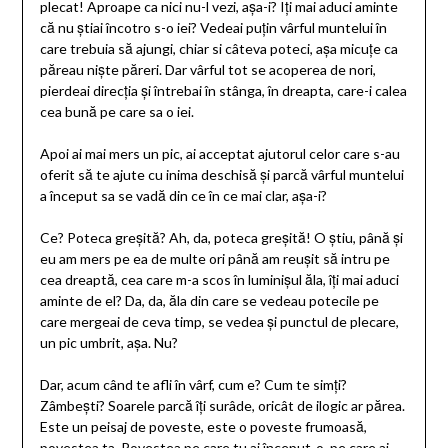
plecat! Aproape ca nici nu-l vezi, așa-i? Iți mai aduci aminte
că nu știai încotro s-o iei? Vedeai puțin vârful muntelui în
care trebuia să ajungi, chiar si câteva poteci, așa micuțe ca
păreau niște păreri. Dar vârful tot se acoperea de nori,
pierdeai direcția și întrebai în stânga, în dreapta, care-i calea
cea bună pe care sa o iei.
Apoi ai mai mers un pic, ai acceptat ajutorul celor care s-au
oferit să te ajute cu inima deschisă și parcă vârful muntelui
a început sa se vadă din ce în ce mai clar, așa-i?
Ce? Poteca greșită? Ah, da, poteca greșită! O știu, până și
eu am mers pe ea de multe ori până am reușit să intru pe
cea dreaptă, cea care m-a scos în luminișul ăla, îți mai aduci
aminte de el? Da, da, ăla din care se vedeau potecile pe
care mergeai de ceva timp, se vedea și punctul de plecare,
un pic umbrit, așa. Nu?
Dar, acum când te afli în vârf, cum e? Cum te simți?
Zâmbești? Soarele parcă îți surâde, oricât de ilogic ar părea.
Este un peisaj de poveste, este o poveste frumoasă,
povestea ta. Povestea pe care tu ai început-o, pe care ai