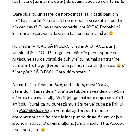
reuși, vei eșua înainte de a-ți da seama ceea ce se întâmplă.
Oare să ai tu un astfel de noroc încât, sa-ți cadă bani din
cer? La propriu! Ai un astfel de noroc? Ți-a căzut vreodată
din cer, ceva? Cumva vreo monedă, două? Da? Probabil că
le aruncase careva de la vreun balcon, nu te amăgi.
Nu cred în VREAU SĂ ÎNCERC, cred în A O FACE, pur și
simplu. JUST DO IT! Trage aer adânc în piept, spune ce
rugăciune sau ce vorbă de duh vrei tu, numai pentru tine,
scutură-te, trage-ți vreo două palme, dacă simți nevoia
și
fii pregătit SĂ O FACI. Gata, dăm startul?
Acum, hai să-ți dau un
hint
, un fel de
tips and tricks,
oferindu-ti șansa de a “fura” startul, de a avea deja un AS în
mânecă (sau mai mulți). Vei înțelege mai bine după ce vei citi
articolul (curaj, ca nu durează mult!) și te vei duce pe link-ul
din
Pachete Bigg.ro
Un veritabil ajutor pentru orice
antreprenor care fie este la început de drum, fie are deja o
istorie în spate. O sa-mi mulțumești mai încolo, știu. Accept
orice bere, da?