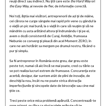
reuși direct sau indirect. Nu știi care este
the Hard Way
ori
the Easy Way
, ai nevoie de fler, de informație corectă.
Noi toți, ăștia mai visători, antreprenorii de azi și de mâine,
cei cărora ne curge sângele mai rapid prin vene cu gândul la
o viață un pic mai bună, la o viață în care să reușim și să ne
mândrim cu asta arătând altora și îndrumându-i și pe ei,
avem o doză consistentă de Curaj, Ambiție, frumoasa
Nebunie ce converg și pleacă din acel Moment ZERO, în
care ne-am hotărât sa mergem pe drumul nostru, făcând-o
pur și simplu.
Sa fii antreprenor în România este greu, dar greu este
peste tot, numai că aici încă se mai poate, cred cu tărie ca
se pot realiza lucruri extrem de frumoase. Concurența este
acerbă, desigur, dar suntem atât de plini de inovație, de
deschiși la nou, încât nu ne poate strica distracția
imperfecțiunile și sincopele date de birocrație sau cine mai
știe ce.
Treci peste orice mica problemă apărută. Concentrează-te
spre orizont, nu lăsa ca obstacolele apărute să te