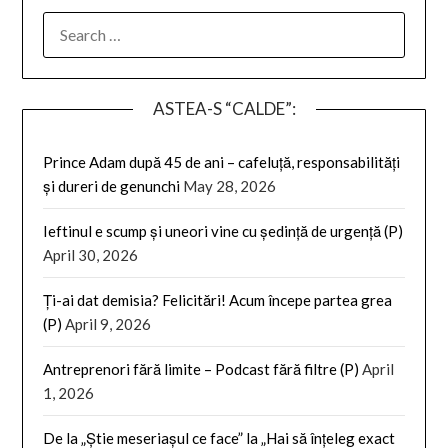
SEARCH
FOR:
ASTEA-S “CALDE”:
Prince Adam după 45 de ani – cafeluță, responsabilități
și dureri de genunchi
May 28, 2026
Ieftinul e scump și uneori vine cu ședință de urgență (P)
April 30, 2026
Ți-ai dat demisia? Felicitări! Acum începe partea grea
(P)
April 9, 2026
Antreprenori fără limite – Podcast fără filtre (P)
April
1, 2026
De la „Știe meseriașul ce face” la „Hai să înțeleg exact