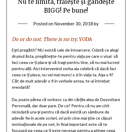
Nu te limita, trăiește și gândește
BIGG! Pe bune!
Posted on
November 30, 2018
by
Do or do not. There is no try.
YODA
Ești pregătit? NU există cale de întoarcere. Odată ce alegi
drumul ăsta, pregătește-te pentru viața pe care o visai: să
faci ceea ce-ți place și să tragi pentru tine, să nu mai lucrezi
pentru alții. Aici intervenind vorba aia celebră că dacă faci
ceea ce-ți place, nu vei mai munci o zi în viața ta. Așa o fi?
Căt de mult adevăr o fi în vorbele astea, te-ai întrebat
vreodată?
Da, poate părea că vorbesc ca din cărțile alea de Dezvoltare
Personală, dar doar pare. De ce? Pentru că nu am citit
niciodată una și pentru că dacă există un sâmbure de
adevăr fie în acele scrieri, ori prin cine mai știe ce clipuri
motivaționale de pe net, în final important este să te
focusezi pe ceea ce-ți este necesar pentru a atinge ceea