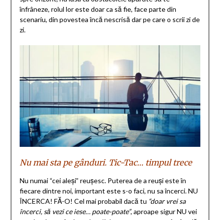
înfrâneze, rolul lor este doar ca să fie, face parte din
scenariu, din povestea încă nescrisă dar pe care o scrii zi de
zi.
Nu mai sta pe gânduri. Tic-Tac… timpul trece
Nu numai “cei aleși” reușesc. Puterea de a reuși este în
fiecare dintre noi, important este s-o faci, nu sa încerci. NU
ÎNCERCA! FĂ-O! Cel mai probabil dacă tu
“doar vrei sa
încerci, să vezi ce iese… poate-poate”
, aproape sigur NU vei