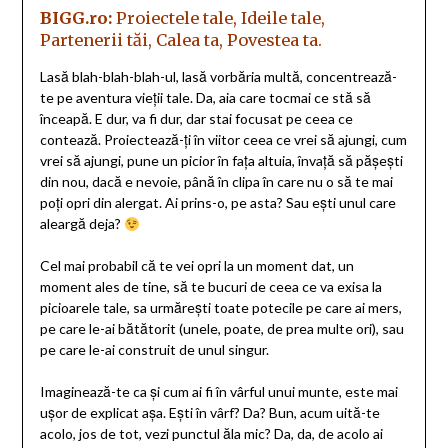
BIGG.ro:
Proiectele tale, Ideile tale,
Partenerii tăi, Calea ta, Povestea ta.
Lasă blah-blah-blah-ul, lasă vorbăria multă, concentrează-
te pe aventura vieții tale. Da, aia care tocmai ce stă să
înceapă. E dur, va fi dur, dar stai focusat pe ceea ce
contează. Proiectează-ți în viitor ceea ce vrei să ajungi, cum
vrei să ajungi, pune un picior în fața altuia, învață să pășești
din nou, dacă e nevoie, până în clipa în care nu o să te mai
poți opri din alergat. Ai prins-o, pe asta? Sau ești unul care
aleargă deja?
Cel mai probabil că te vei opri la un moment dat, un
moment ales de tine, să te bucuri de ceea ce va exisa la
picioarele tale, sa urmărești toate potecile pe care ai mers,
pe care le-ai bătătorit (unele, poate, de prea multe ori), sau
pe care le-ai construit de unul singur.
Imaginează-te ca și cum ai fi în vârful unui munte, este mai
ușor de explicat așa. Ești în vârf? Da? Bun, acum uită-te
acolo, jos de tot, vezi punctul ăla mic? Da, da, de acolo ai