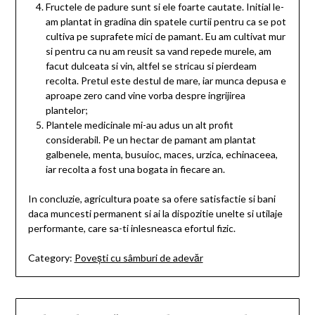
Fructele de padure sunt si ele foarte cautate. Initial le-
am plantat in gradina din spatele curtii pentru ca se pot
cultiva pe suprafete mici de pamant. Eu am cultivat mur
si pentru ca nu am reusit sa vand repede murele, am
facut dulceata si vin, altfel se stricau si pierdeam
recolta. Pretul este destul de mare, iar munca depusa e
aproape zero cand vine vorba despre ingrijirea
plantelor;
Plantele medicinale mi-au adus un alt profit
considerabil. Pe un hectar de pamant am plantat
galbenele, menta, busuioc, maces, urzica, echinaceea,
iar recolta a fost una bogata in fiecare an.
In concluzie, agricultura poate sa ofere satisfactie si bani
daca muncesti permanent si ai la dispozitie unelte si utilaje
performante, care sa-ti inlesneasca efortul fizic.
Category:
Povești cu sâmburi de adevăr