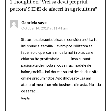
1 thought on “
Vrei sa devii propriul
patron? 5 IDEI de afaceri in agricultura
”
Gabriela
says:
October 14, 2019 at 11:41 am
Sfaturile tale sunt de luat in considerare! La fel
imi spune si familia… avem posibilitatea sa
facem o ciupercaria mica la noi in oras care
chiar sa fie profitabala… …….. insa eu sunt
pasionata de moda si cos si fac modele de
haine, rochii… imi doresc sa imi deschid un site
online precum
https://poshlove.ro/
..sa am
atelierul meu si un mic business din asta. Nu stiu
ce sa fac…
Reply