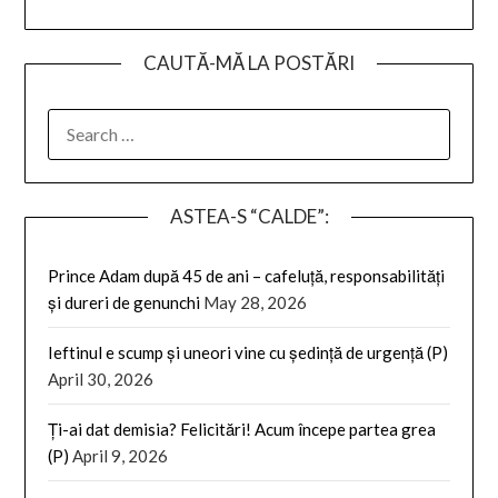
CAUTĂ-MĂ LA POSTĂRI
SEARCH
FOR:
ASTEA-S “CALDE”:
Prince Adam după 45 de ani – cafeluță, responsabilități
și dureri de genunchi
May 28, 2026
Ieftinul e scump și uneori vine cu ședință de urgență (P)
April 30, 2026
Ți-ai dat demisia? Felicitări! Acum începe partea grea
(P)
April 9, 2026