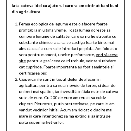
Iata cateva idei cu ajutorul carora am obtinut bani buni
din agricultura
Ferma ecologica de legume este o afacere foarte
profitabila in ultima vreme. Toata lumea doreste sa
cumpere legume de calitate, care sa nu fie stropite cu
substante chimice, asa ca se castiga foarte bine, mai
ales daca ai si cum sa le introduci pe piata. Am folosit o
sera pentru moment, unelte performante,
vezi si acest
site
pentru a gasi ceea ce iti trebuie, vointa si rabdare
cat cuprinde. Foarte importante au fost semintele si
certificarea bio;
Ciupercariile sunt in topul ideilor de afaceri in
agricultura pentru ca nu ai nevoie de teren, ci doar de
un beci mai spatios, iar investitia initiala este de cateva
sute de euro. Cu 200 de euro am reusit sa cultiv
ciuperci Pleurotus, putin pretentioase, pe care le-am
vandut vecinilor initial. Acum am ridicat o cladire mai
mare in care intentionez sa ma extind si sa intru pe
piata supermarket-urilor;