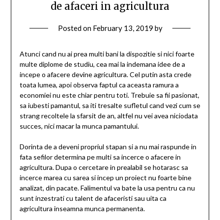
de afaceri in agricultura
Posted on
February 13, 2019
by
Atunci cand nu ai prea multi bani la dispozitie si nici foarte
multe diplome de studiu, cea mai la indemana idee de a
incepe o afacere devine agricultura. Cel putin asta crede
toata lumea, apoi observa faptul ca aceasta ramura a
economiei nu este chiar pentru toti. Trebuie sa fii pasionat,
sa iubesti pamantul, sa iti tresalte sufletul cand vezi cum se
strang recoltele la sfarsit de an, altfel nu vei avea niciodata
succes, nici macar la munca pamantului.
Dorinta de a deveni propriul stapan si a nu mai raspunde in
fata sefilor determina pe multi sa incerce o afacere in
agricultura. Dupa o cercetare in prealabil se hotarasc sa
incerce marea cu sarea si incep un proiect nu foarte bine
analizat, din pacate. Falimentul va bate la usa pentru ca nu
sunt inzestrati cu talent de afaceristi sau uita ca
agricultura inseamna munca permanenta.