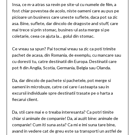
Insa, ce m-a atras sa revin pe site-ul cu numele de film, a
fost chiar povestea de acolo, niste oameni care au pus pe
picioare un business care uneste suflete, daca pot sa zic
asa. Bine, suflete, dar dincolo de dragoste and stuff, care
mai trece si prin stomac, busines-ul asta merge si pe
coletarie, ceea ce ajuta la… golul din stomac.
Ce vreau sa spun? Pai tocmai vreau sa zic ca poti trimite
pachet de acasa, din Romania, de exemplu, cu mancare sau
cu doresti tu, catre destinatii din Europa. Destinatii care
pot fi din Anglia, Scotia, Germania, Belgia sau Olanda.
Da, dar dincolo de pachete si pachetele, pot merge si
oameni in microbuze, catre cei care-i asteapta sau in
excursii individuale spre destinatii trasate pe o harta a
fiecarui client.
Da, stii care mai e o treaba interesanta? Ca potri timite
chiar si animale de companie! Da, ai auzit bine: animale de
companie! Cum iti suna asta? Ca mi e imi suna tare bine,
avand in vedere cat de greu este sa transporti un astfel de