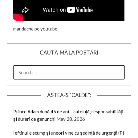
mandache pe youtube
CAUTĂ-MĂ LA POSTĂRI
SEARCH
FOR:
ASTEA-S “CALDE”:
Prince Adam după 45 de ani – cafeluță, responsabilități
și dureri de genunchi
May 28, 2026
Ieftinul e scump și uneori vine cu ședință de urgență (P)