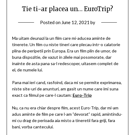
Tie ti-ar placea un… EuroTrip?
Posted on
June 12, 2021
by
Ma uitam deunazi la un film care mi-aducea aminte de
tinerete. Un film cu niste tineri care plecau intr-o calatorie
plina de peripetii prin Europa. Era un film plin de umor, de
buna dispozitie, de vazut in zilele mai posomorate, dar
inainte de asta pana sa-l redescoper, uitasem complet de
el, de numele lui.
Pana mai ieri cand, rasfoind, daca mi se permite exprimarea,
niste site-uri de anunturi, am gasit un nume care imi suna
exact ca filmul pe care-l cautam:
Euro-Trip
Nu, ca nu era chiar despre film, acest Euro-Trip, dar mi-am
adus aminte de film pe care l-am ”devorat” rapid, amintindu-
mi cu drag de perioada aia misto a tineretii fara griji, fara
bani, vorba cantecului.