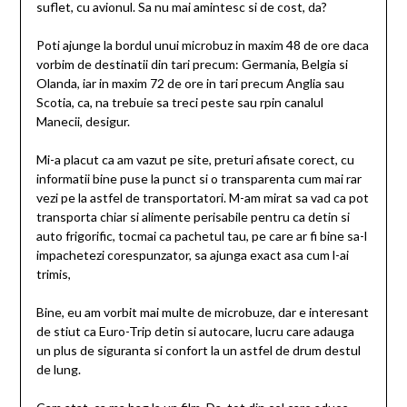
suflet, cu avionul. Sa nu mai amintesc si de cost, da?
Poti ajunge la bordul unui microbuz in maxim 48 de ore daca
vorbim de destinatii din tari precum: Germania, Belgia si
Olanda, iar in maxim 72 de ore in tari precum Anglia sau
Scotia, ca, na trebuie sa treci peste sau rpin canalul
Manecii, desigur.
Mi-a placut ca am vazut pe site, preturi afisate corect, cu
informatii bine puse la punct si o transparenta cum mai rar
vezi pe la astfel de transportatori. M-am mirat sa vad ca pot
transporta chiar si alimente perisabile pentru ca detin si
auto frigorific, tocmai ca pachetul tau, pe care ar fi bine sa-l
impachetezi corespunzator, sa ajunga exact asa cum l-ai
trimis,
Bine, eu am vorbit mai multe de microbuze, dar e interesant
de stiut ca Euro-Trip detin si autocare, lucru care adauga
un plus de siguranta si confort la un astfel de drum destul
de lung.