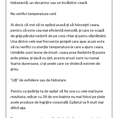
hidratantă, un decantor sau un încălzitor ceară.
Nu verifici temperatura cerii
Ai decis că vrei să te epilezi acasă și să folosești ceara,
pentru că este cea mai eficientă metodă, și care te scapă
de grija părului nedorit de pe corp chiar și patru săptămâni.
Una dintre cele mai frecvente greșeli care apar acum este
să nu verifici cu atenție temperatura la care a ajuns ceara.
Urmările sunt lesne de intuit: ceara prea fierbinte îți poate
arde pielea, și dacă nu știi, aceste arsuri sunt nu numai
foarte dureroase, ci și unele care se vindecă extrem de
greu.
”Uiți” de exfoliere sau de hidratare
Pentru ca ședința ta de epilat să fie una cu cele mai bune
rezultate, măcar cu 24 de ore înainte nu mai folosi pe piele
acele produse de îngrijire corporală. Epilatul va fi mult mai
dificil așa.