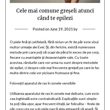
Cele mai comune greșeli atunci
când te epilezi
Posted on
June 19, 2021
by
O piele fină și catifelată, fără niciun un fir de păr este visul
multor urmașe ale Evei. Și, din fericire, există numeroase
metode prin care poți să scapi de părul în exces de pe corp,
fiecare cu avantajele și dezavantajele sale. Cu toate
acestea, rândurile care vor urma nu sunt despre metodele
de epilat, ci despre cele mai frecvente greșeli pe care le fac
multe dintre cele vor picioare frumoase și fine.
Folosești aparatul de ras în zonele sensibile
Utilizarea aparatului de ras în zonele mai delicate, cum este
cea inghinală este contraindicată. Explicațiile sunt simple:
te poți tăia ușor, apar frecvent iritații, iar foliculita – firele de
păr crescute pe sub piele parcă abia așteaptă să apară. Și