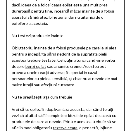
dacă ideea de a folosi
ceara epilat
este una mult prea
dureroasă pentru tine, încearcă măcar înainte de a folosi
aparatul să hidratezi bine zona, dar nu uita nici de o
exfoliere a acesteia.
Nu testezi produsele înainte
Obligatoriu, înainte de a folosi produsele pe care le-ai ales
pentru a îndepărta părul nedorit de la suprafața pielii,
acestea trebuie testate. Cel puțin atunci când vine vorba
despre
benzi epilat
sau anumite creme. Acestea pot
provoca unele reacții adverse, în special în cazul
persoanelor cu pielea sensibilă, și chiar nu ai nevoie de mai
multe iritații sau afecțiuni cutanate.
Nu te pregătești așa cum trebuie
Vrei să te epilezi în după-amiaza aceasta, dar când te uiți
vezi că ai uitat să îți completezi kit-ul de epilat de acasă cu
produsele de care ai nevoie. Printre acestea trebuie să se
afle în mod obligatoriu
rezerve ceara
, o pensetă, loțiune