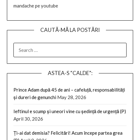
mandache pe youtube
CAUTĂ-MĂ LA POSTĂRI
SEARCH
FOR:
ASTEA-S “CALDE”:
Prince Adam după 45 de ani – cafeluță, responsabilități
și dureri de genunchi
May 28, 2026
Ieftinul e scump și uneori vine cu ședință de urgență (P)
April 30, 2026
Ți-ai dat demisia? Felicitări! Acum începe partea grea