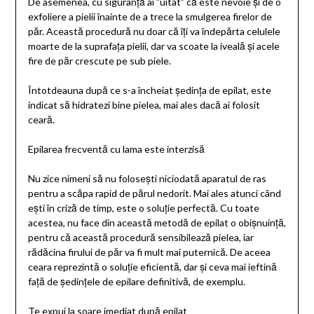
De asemenea, cu siguranță ai ”uitat” că este nevoie și de o
exfoliere a pielii înainte de a trece la smulgerea firelor de
păr. Această procedură nu doar că îți va îndepărta celulele
moarte de la suprafața pielii, dar va scoate la iveală și acele
fire de păr crescute pe sub piele.
Întotdeauna după ce s-a încheiat ședința de epilat, este
indicat să hidratezi bine pielea, mai ales dacă ai folosit
ceară.
Epilarea frecventă cu lama este interzisă
Nu zice nimeni să nu folosești niciodată aparatul de ras
pentru a scăpa rapid de părul nedorit. Mai ales atunci când
ești în criză de timp, este o soluție perfectă. Cu toate
acestea, nu face din această metodă de epilat o obișnuință,
pentru că această procedură sensibilează pielea, iar
rădăcina firului de păr va fi mult mai puternică. De aceea
ceara reprezintă o soluție eficientă, dar și ceva mai ieftină
față de ședințele de epilare definitivă, de exemplu.
Te expui la soare imediat după epilat