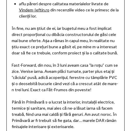
aflu păreri despre calitatea materialelor livrate de
Vindem-Ieftin.ro
din recenziile video ce le primesc de la
clienții lor.
În fine, nu am știut de ei, iar bugetul meu a fost implicat
direct proporțional cu dibăcia constructorului de găsi cele
mai bune oferte. Așa a rămas în capul meu, în realitate nu
știu exact ce prețuri bune a găsit el, pe mine m-a interesat
doar să fie ce trebuie, conform proiect și la o calitate bună.
Fast-Forward, din nou, în 3 luni aveam casa ”la roșu” cum se
zice. Venise iarna. Aveam plăci turnate, parter plus etaj și
”căciula” pusă, adică acoperișul, ferestre cu tâmplărie PVC
și o deosebită bucurie când vezi că a crescut atât de mare-
n trei luni. Exact ca Făt-Frumos din poveste!
Până în Primăvară s-a lucrat la interior, instalații electrice,
termice și sanitare, mai ales că ne-a lăsat iarna să facem
treabă, fiind una mai caldă și fără geruri. Am avut noroc. În
Primăvară ar fi trebuit să fie gata, dar… marele DAR râmân
finisajele interioare și exterioarele.