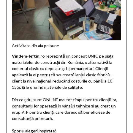
Activitate din aia pe bune
Vindem-Ieftin.ro
reprezintă un concept UNIC pe piața
materialelor de construcții din România, o alternativă la
comerțul clasic cu depozite și hipermarketuri. Clienții
apelează la ei pentru că scurtează lanțul clasic fabrică –
client la nivel național, reducând costurile cu până la 10-
15%, și le oferind materiale de calitate.
Din ce știu, sunt ONLINE mai tot timpul pentru clienții lor,
consultanții lor operează în vânzări tehnice și au creat un
grup VIP pentru clienții care doresc să beneficieze de
consultanță prioritară.
Spor și alegeri inspirate!