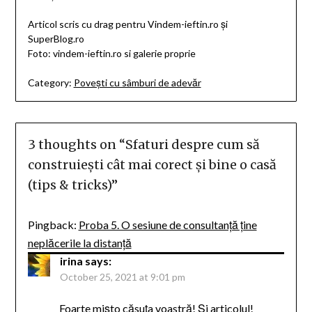
Articol scris cu drag pentru Vindem-ieftin.ro și
SuperBlog.ro
Foto: vindem-ieftin.ro si galerie proprie
Category:
Povești cu sâmburi de adevăr
3 thoughts on “
Sfaturi despre cum să
construiești cât mai corect și bine o casă
(tips & tricks)
”
Pingback:
Proba 5. O sesiune de consultanță ține
neplăcerile la distanță
irina
says:
October 25, 2021 at 9:01 pm
Foarte mișto căsuța voastră! Și articolul!