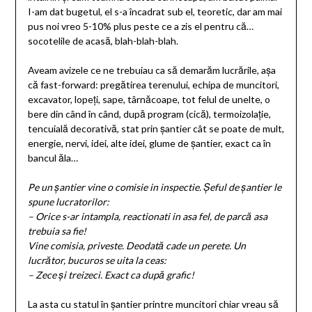
I-am dat bugetul, el s-a încadrat sub el, teoretic, dar am mai
pus noi vreo 5-10% plus peste ce a zis el pentru că…
socotelile de acasă, blah-blah-blah.
Aveam avizele ce ne trebuiau ca să demarăm lucrările, așa
că fast-forward: pregătirea terenului, echipa de muncitori,
excavator, lopeți, sape, târnăcoape, tot felul de unelte, o
bere din când în când, după program (cică), termoizolație,
tencuială decorativă, stat prin șantier cât se poate de mult,
energie, nervi, idei, alte idei, glume de șantier, exact ca în
bancul ăla…
Pe un șantier vine o comisie in inspectie. Șeful de șantier le
spune lucratorilor:
– Orice s-ar intampla, reactionati in asa fel, de parcă asa
trebuia sa fie!
Vine comisia, priveste. Deodată cade un perete. Un
lucrător, bucuros se uita la ceas:
– Zece și treizeci. Exact ca după grafic!
La asta cu statul în șantier printre muncitori chiar vreau să