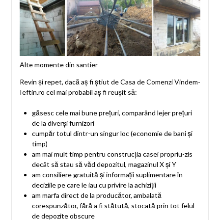
Alte momente din santier
Revin și repet, dacă aș fi știut de Casa de Comenzi Vindem-
Ieftin.ro cel mai probabil aș fi reușit să:
găsesc cele mai bune prețuri, comparând lejer prețuri
de la diverși furnizori
cumpăr totul dintr-un singur loc (economie de bani și
timp)
am mai mult timp pentru construcția casei propriu-zis
decât să stau să văd depozitul, magazinul X și Y
am consiliere gratuită și informații suplimentare în
deciziile pe care le iau cu privire la achiziții
am marfa direct de la producător, ambalată
corespunzător, fără a fi stătută, stocată prin tot felul
de depozite obscure