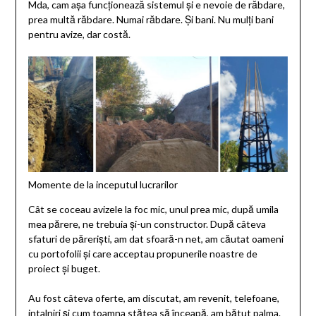
Mda, cam așa funcționează sistemul și e nevoie de răbdare,
prea multă răbdare. Numai răbdare. Și bani. Nu mulți bani
pentru avize, dar costă.
Momente de la inceputul lucrarilor
Cât se coceau avizele la foc mic, unul prea mic, după umila
mea părere, ne trebuia și-un constructor. După câteva
sfaturi de păreriști, am dat sfoară-n net, am căutat oameni
cu portofolii și care acceptau propunerile noastre de
proiect și buget.
Au fost câteva oferte, am discutat, am revenit, telefoane,
intalniri și cum toamna stătea să înceapă, am bătut palma.