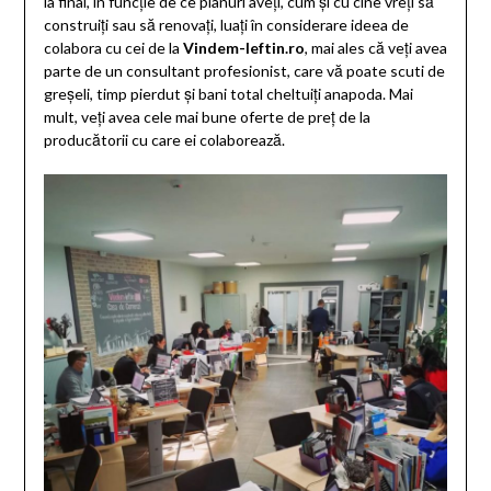
la final, în funcție de ce planuri aveți, cum și cu cine vreți să
construiți sau să renovați, luați în considerare ideea de
colabora cu cei de la
Vindem-Ieftin.ro
, mai ales că veți avea
parte de un consultant profesionist, care vă poate scuti de
greșeli, timp pierdut și bani total cheltuiți anapoda. Mai
mult, veți avea cele mai bune oferte de preț de la
producătorii cu care ei colaborează.