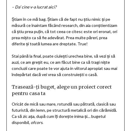
– Da’ cine v-a lucrat aici?
Știam în ce mă bag. Știam că de fapt nu știu nimic și pe
măsură ce înaintam făcând research, din aia conștientizam
că știu prea puțin, că tot ceea ce citesc este ori eronat, ori
prea mișto ca să fie adevărat. Prea multe păreri, prea
diferite și toată lumea are dreptate. True!
Stai până la final, poate ciulești urechea bine, să vezi și să
auzi, ce am greșit eu, ce am făcut bine ca să tragi niște
concluzii care poate te vor ajuta in viitorul apropiat sau mai
îndepărtat dacă vei vrea să construiești o casă.
Trasează-ți buget, alege un proiect corect
pentru casa ta
Oricât de mică sau mare, rotundă sau pătrată, clasică sau
futuristă, din lemn, pe structură metalică ori din cărămidă.
Ca să zic așa, după cum îți dorește inima și… bugetul
disponibil,
ofcors
.