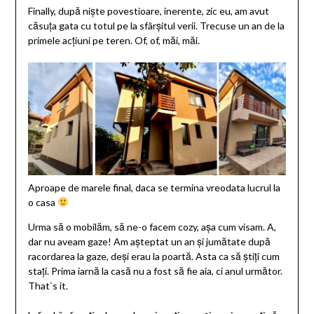
Finally, după niște povestioare, inerente, zic eu, am avut
căsuța gata cu totul pe la sfârșitul verii. Trecuse un an de la
primele acțiuni pe teren. Of, of, măi, măi.
Aproape de marele final, daca se termina vreodata lucrul la
o casa
Urma să o mobilăm, să ne-o facem cozy, așa cum visam. A,
dar nu aveam gaze! Am așteptat un an și jumătate după
racordarea la gaze, deși erau la poartă. Asta ca să știți cum
stați. Prima iarnă la casă nu a fost să fie aia, ci anul următor.
That`s it.