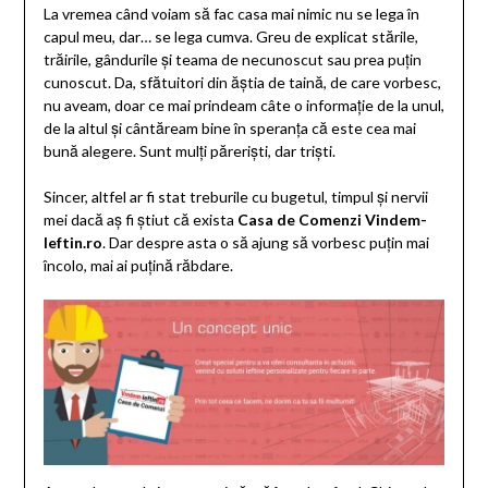
La vremea când voiam să fac casa mai nimic nu se lega în
capul meu, dar… se lega cumva. Greu de explicat stările,
trăirile, gândurile și teama de necunoscut sau prea puțin
cunoscut. Da, sfătuitori din ăștia de taină, de care vorbesc,
nu aveam, doar ce mai prindeam câte o informație de la unul,
de la altul și cântăream bine în speranța că este cea mai
bună alegere. Sunt mulți păreriști, dar triști.
Sincer, altfel ar fi stat treburile cu bugetul, timpul și nervii
mei dacă aș fi știut că exista
Casa de Comenzi Vindem-
Ieftin.ro
. Dar despre asta o să ajung să vorbesc puțin mai
încolo, mai ai puțină răbdare.