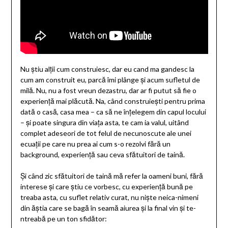
Nu știu alții cum construiesc, dar eu cand ma gandesc la
cum am construit eu, parcă îmi plânge și acum sufletul de
milă. Nu, nu a fost vreun dezastru, dar ar fi putut să fie o
experiență mai plăcută. Na, când construiești pentru prima
dată o casă, casa mea – ca să ne înțelegem din capul locului
– și poate singura din viața asta, te cam ia valul, uitând
complet adeseori de tot felul de necunoscute ale unei
ecuații pe care nu prea ai cum s-o rezolvi fără un
background, experiență sau ceva sfătuitori de taină.
Și când zic sfătuitori de taină mă refer la oameni buni, fără
interese și care știu ce vorbesc, cu experiență bună pe
treaba asta, cu suflet relativ curat, nu niște neica-nimeni
din ăștia care se bagă în seamă aiurea și la final vin și te-
ntreabă pe un ton sfidător: