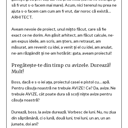
să fi vrut s-o facem mai mare). Acum, nici terenul nu prea ne
ajuta s-o facem cam cum am fi vrut, dar noroc că există…
ARHITECT.
Aveam nevoie de proiect, unul mișto făcut, care să fie
exact ce ne dorim. Am găsit arhitect, am făcut calcule, ne-
am expus ideile, am scris, am șters, am retrasat, am
măsurat, am revenit cu idei, a venit și el cu idei, am anulat,
ne-am răzgândit și ne-am hotărât: gata, aveam proiectul!
Pregătește-te din timp cu avizele. Durează!
Mult!
Boss, dacă e s-o iei așa, proiectul casei e pistol cu… apă.
Pentru căsuța noastră ne trebuie AVIZE! Ce? Da, avize. Ne
trebuie AVIZE, cât poate dura să scoți niște avize pentru
căsuța noastră?
Durează, boss. la avize durează. Vorbesc de luni. Nu, nu ziua
din săptămână, ci o lună, două luni, trei luni, un an, un an
jumate, doi ani?