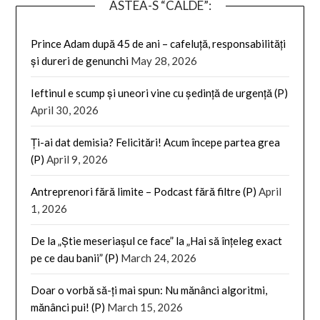
ASTEA-S “CALDE”:
Prince Adam după 45 de ani – cafeluță, responsabilități
și dureri de genunchi
May 28, 2026
Ieftinul e scump și uneori vine cu ședință de urgență (P)
April 30, 2026
Ți-ai dat demisia? Felicitări! Acum începe partea grea
(P)
April 9, 2026
Antreprenori fără limite – Podcast fără filtre (P)
April
1, 2026
De la „Știe meseriașul ce face” la „Hai să înțeleg exact
pe ce dau banii” (P)
March 24, 2026
Doar o vorbă să-ți mai spun: Nu mănânci algoritmi,
mănânci pui! (P)
March 15, 2026