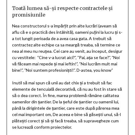
Toată lumea să-și respecte contractele și
promisiunile
Nea constructorul s-a împărțit prin alte lucrări (aveam să
aflu că e o practică des întâlnită), oameni puțini la lucru și s-
a tot lungit perioada de a avea casa gata. A trebuit să
contractez alte echipe ca sa meargă treaba, să termine ce
nea al meu nu reușea. Cei care au venit, au început, desigur
cu vestitele: ”Cine v-a lucrat aici?”, ”Pai, așa se face?”, ”Noi
vă făceam mai repede și mai ieftin!”, ”Noi lucrăm mult mai
bine!”, ”Noi suntem profesioniști!”. D-astea, you know”
Inutil să mai spun că unii au dat chix și a trebuit să fac
elemente de tencuială decorativă, că nu au fost în stare să
să o dea corect. În fine, marea problemă rămâne calitatea
oamenilor din șantier. De la șeful de șantier cu oamenii lui,
până la dirigintele de șantier, care este după părerea mea
cel mai important om, De aceea e bine să găsești unul, să-l
plătești corect și să-și facă treaba, să supravegheze cum
se lucrează conform proiectelor.