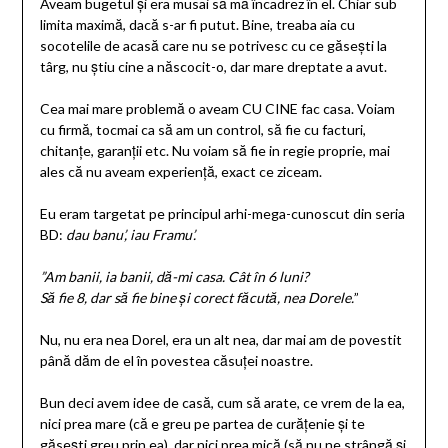
Aveam bugetul și era musai să mă încadrez în el. Chiar sub
limita maximă, dacă s-ar fi putut. Bine, treaba aia cu
socotelile de acasă care nu se potrivesc cu ce găsești la
târg, nu știu cine a născocit-o, dar mare dreptate a avut.
Cea mai mare problemă o aveam CU CINE fac casa. Voiam
cu firmă, tocmai ca să am un control, să fie cu facturi,
chitanțe, garanții etc. Nu voiam să fie in regie proprie, mai
ales că nu aveam experiență, exact ce ziceam.
Eu eram targetat pe principul arhi-mega-cunoscut din seria
BD:
dau banu’, iau Framu’.
”Am banii, ia banii, dă-mi casa. Cât în 6 luni?
Să fie 8, dar să fie bine și corect făcută, nea Dorele.
”
Nu, nu era nea Dorel, era un alt nea, dar mai am de povestit
până dăm de el în povestea căsuței noastre.
Bun deci avem idee de casă, cum să arate, ce vrem de la ea,
nici prea mare (că e greu pe partea de curățenie și te
găsești greu prin ea), dar nici prea mică (să nu ne strângă și