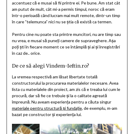
accentuez că e musai să fii printre ei. Pe bune. Am stat cât
am putut de mult, cât mi-a permis timpul, noroc că eram
într-o perioadă când lucram mai mult remote, dintr-un timp
în care ”telemunca” nici nu se știa că există ca termen.
Pentru cine nu poate sta printre muncitori, nu are timp sau
nu vrea, e musai să puneți camere de supraveghere. Așa
poți ști în fiecare moment ce se întâmplă și ai și înregistrări
în caz de.. orice.
De ce să alegi Vindem-Ieftin.ro?
La vremea respectivă am lăsat libertate totală
constructorului la procurarea materialelor necesare. Avea
lista cu materialele din proiect, am zis că e treaba lui cum le
procură, dar să fie ce trebuie și la o calitate agreată
împreună. Nu aveam experiența pentru a căuta singur
materiale pentru structură și fundație
, de exemplu, m-am
bazat pe constructor și experiența lui.