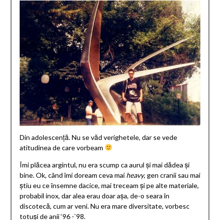
Din adolescență. Nu se văd verighetele, dar se vede
atitudinea de care vorbeam
Îmi plăcea argintul, nu era scump ca aurul și mai dădea și
bine. Ok, când îmi doream ceva mai
heavy
, gen cranii sau mai
știu eu ce însemne dacice, mai treceam și pe alte materiale,
probabil inox, dar alea erau doar așa, de-o seara în
discotecă, cum ar veni. Nu era mare diversitate, vorbesc
totuși de anii ‘96 -`98.