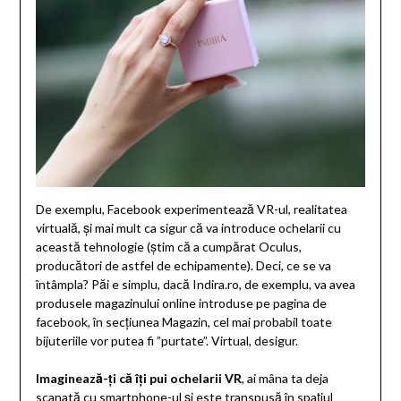
De exemplu, Facebook experimentează VR-ul, realitatea
virtuală, și mai mult ca sigur că va introduce ochelarii cu
această tehnologie (știm că a cumpărat Oculus,
producători de astfel de echipamente). Deci, ce se va
întâmpla? Păi e simplu, dacă Indira.ro, de exemplu, va avea
produsele magazinului online introduse pe pagina de
facebook, în secțiunea Magazin, cel mai probabil toate
bijuteriile vor putea fi ”purtate”. Virtual, desigur.
Imaginează-ți că îți pui ochelarii VR
, ai mâna ta deja
scanată cu smartphone-ul și este transpusă în spațiul