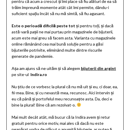
pentru că acum a crescut și îmi place să fiu alături de ea să
trăim împreună momente atât cât îmi permite, dându-i
suficient spațiu încât să nu mă simtă, să fiu agasant.
Este o perioadă dificilă peste tot
și pentru toți, și dacă
astă-vară pașii ne mai purtau prin magazinele de bijuterii,
acum este mai greu să facem asta. Varianta cu magazinele
online rămânând cea mai bună soluție pentru a găsi
bijuteriile potrivite, eliminând multe dintre riscurile
generate de pandemie.
Așa am ajuns să ne uităm și să alegem
bijuterii din argint
pe site-ul
Indira.ro
Nu știu de ce vorbesc la plural că nu mă uit și eu, ci doar, ea,
fii-mea. Bine, și cu nevastă-mea, recunosc. Aici intervin și
eu că până și portofelul meu recunoaște asta. Da, deci e
bine la plural! Bine că am rezolvat-o.
Mai mult decât atât, mă bucur că la Indira avem și retur
gratuit pentru orice motiv, mai ales că dacă nu este
neapărat vorba de plăcut o anumită bijuterie, ar putea fi