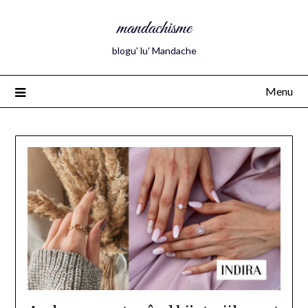
mandachisme
blogu' lu' Mandache
Menu