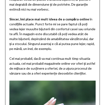
mai degrabă de dimensiune și de potrivire. De garanție
extinsă nici nu mai vorbesc.
Sincer, îmi place mai mult ideea de a cumpăra online
în
condițiile actuale. Punct forte mi se pare faptul că poți
vedea lejer muuulte bijuterii din confortul casei sau oriunde
te afli. În magazin este discutabil că poți vedea atât de
multe bijuterii, depinzând de amabilitatea vânzătorului, dar
și a stocului. Singurul avantaj e că ai putea pune lejer, rapid,
pe mână, un inel, de exemplu.
Cel mai probabil, dacă va mai continua mult timp situatia
actuala, cel mai probabil magazinele online vor oferi și astfel
de mijloace de susținere a ofertei, de a ușura procesul de
vânzare sau de a oferi experiențe deosebite clienților.