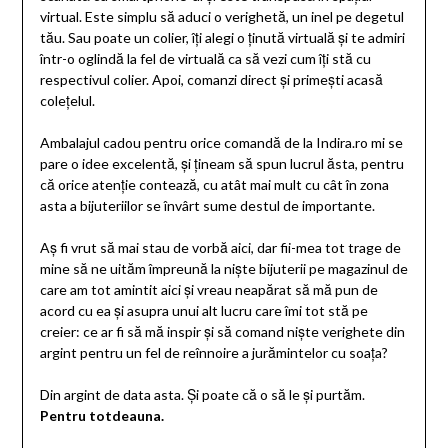
virtual. Este simplu să aduci o verighetă, un inel pe degetul
tău. Sau poate un colier, îți alegi o ținută virtuală și te admiri
într-o oglindă la fel de virtuală ca să vezi cum îți stă cu
respectivul colier. Apoi, comanzi direct și primești acasă
colețelul.
Ambalajul cadou pentru orice comandă de la Indira.ro mi se
pare o idee excelentă, și țineam să spun lucrul ăsta, pentru
că orice atenție contează, cu atât mai mult cu cât în zona
asta a bijuteriilor se învârt sume destul de importante.
Aș fi vrut să mai stau de vorbă aici, dar fii-mea tot trage de
mine să ne uităm împreună la niște bijuterii pe magazinul de
care am tot amintit aici și vreau neapărat să mă pun de
acord cu ea și asupra unui alt lucru care îmi tot stă pe
creier: ce ar fi să mă inspir și să comand niște verighete din
argint pentru un fel de reînnoire a jurămintelor cu soața?
Din argint de data asta. Și poate că o să le și purtăm.
Pentru totdeauna.