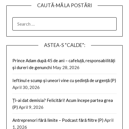
CAUTĂ-MĂ LA POSTĂRI
SEARCH
FOR:
ASTEA-S “CALDE”:
Prince Adam după 45 de ani – cafeluță, responsabilități
și dureri de genunchi
May 28, 2026
Ieftinul e scump și uneori vine cu ședință de urgență (P)
April 30, 2026
Ți-ai dat demisia? Felicitări! Acum începe partea grea
(P)
April 9, 2026
Antreprenori fără limite – Podcast fără filtre (P)
April
1, 2026