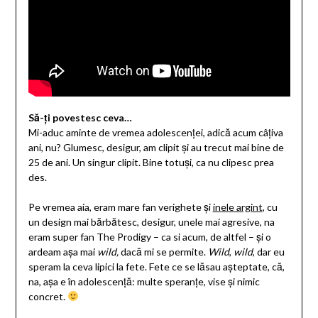
Să-ți povestesc ceva…
Mi-aduc aminte de vremea adolescenței, adică acum câțiva
ani, nu? Glumesc, desigur, am clipit și au trecut mai bine de
25 de ani. Un singur clipit. Bine totuși, ca nu clipesc prea
des.
Pe vremea aia, eram mare fan verighete și
inele argint
, cu
un design mai bărbătesc, desigur, unele mai agresive, na
eram super fan The Prodigy – ca si acum, de altfel – și o
ardeam așa mai
wild,
dacă mi se permite.
Wild
,
wild
, dar eu
speram la ceva lipici la fete. Fete ce se lăsau așteptate, că,
na, așa e în adolescență: multe speranțe, vise și nimic
concret.