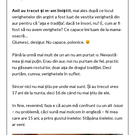
Anii au trecut și m-am liniștit
, mai ales după ce locul
verighetelor din argint a fost luat de vestita verighetă din
aur pentru că ”așa e tradiția”, dacă te însori, nu? E, cum ar fi
fost să nu avem verighete? Ce capace îmi luam de la mama-
soacră…
Glumesc, desigur. Nu capace, polonice.
Până la urmă mai mult de un an nu am purtat-o. Nevastă-
mea și mai puțin. Erau din aur, noi nu purtam de fel, practic
nu găseam rostul lor, doar așa de dragul tradiției. Deci
purtăm, cumva, verighetele în suflet.
Sincer nici nu mai știu pe unde mai sunt. Și au trecut vreo
17 ani de la nunta, deci 16 de când nu mai știu de ele.
In fine, revenind, faza e că acum mă confrunt cu un alt
issue
– nu problemă, căci sună mai molcom în engleză – fii-mea
care are 15 ani, a prins gustul inelelor. Stăpâna inelelor, cum
ar veni.